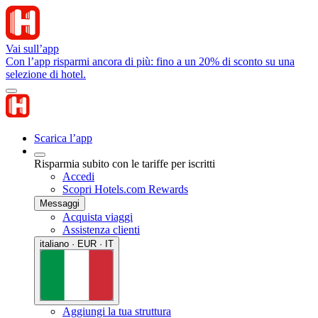
Vai sull’app
Con l’app risparmi ancora di più: fino a un 20% di sconto su una
selezione di hotel.
Scarica l’app
Risparmia subito con le tariffe per iscritti
Accedi
Scopri Hotels.com Rewards
Messaggi
Acquista viaggi
Assistenza clienti
italiano · EUR · IT
Aggiungi la tua struttura