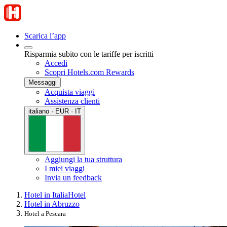
Scarica l’app
Risparmia subito con le tariffe per iscritti
Accedi
Scopri Hotels.com Rewards
Messaggi
Acquista viaggi
Assistenza clienti
italiano · EUR · IT
Aggiungi la tua struttura
I miei viaggi
Invia un feedback
Hotel in Italia
Hotel
Hotel in Abruzzo
Hotel a Pescara