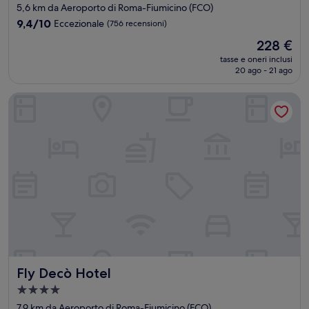
a
5,6 km da Aeroporto di Roma-Fiumicino (FCO)
4.0
9.4
9,4/10
Eccezionale
(756 recensioni)
stelle
su
Il
228 €
10,
prezzo
Eccezionale,
tasse e oneri inclusi
attuale
20 ago - 21 ago
(756
è
recensioni)
228 €
Fly Decò Hotel
Fly Decò Hotel
Fly Decò Hotel
Struttura
a
7,9 km da Aeroporto di Roma-Fiumicino (FCO)