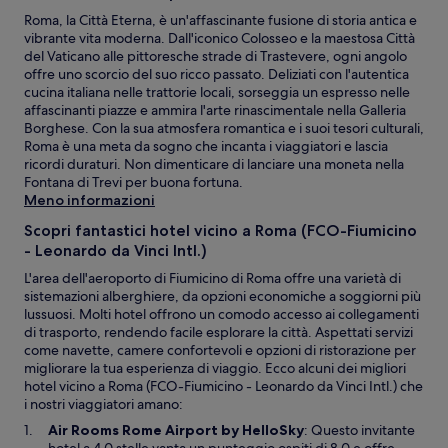
Prezzi
Roma, la Città Eterna, è un'affascinante fusione di storia antica e
e
vibrante vita moderna. Dall'iconico Colosseo e la maestosa Città
disponibilità
del Vaticano alle pittoresche strade di Trastevere, ogni angolo
possono
offre uno scorcio del suo ricco passato. Deliziati con l'autentica
cambiare.
cucina italiana nelle trattorie locali, sorseggia un espresso nelle
Potrebbero
affascinanti piazze e ammira l'arte rinascimentale nella Galleria
essere
Borghese. Con la sua atmosfera romantica e i suoi tesori culturali,
previste
Roma è una meta da sogno che incanta i viaggiatori e lascia
condizioni
ricordi duraturi. Non dimenticare di lanciare una moneta nella
aggiuntive.
Fontana di Trevi per buona fortuna.
Meno informazioni
Scopri fantastici hotel vicino a Roma (FCO-Fiumicino
- Leonardo da Vinci Intl.)
L'area dell'aeroporto di Fiumicino di Roma offre una varietà di
sistemazioni alberghiere, da opzioni economiche a soggiorni più
lussuosi. Molti hotel offrono un comodo accesso ai collegamenti
di trasporto, rendendo facile esplorare la città. Aspettati servizi
come navette, camere confortevoli e opzioni di ristorazione per
migliorare la tua esperienza di viaggio. Ecco alcuni dei migliori
hotel vicino a Roma (FCO-Fiumicino - Leonardo da Vinci Intl.) che
i nostri viaggiatori amano:
A
Air Rooms Rome Airport by HelloSky
: Questo invitante
p