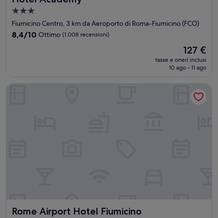
Struttura
a
Fiumicino Centro, 3 km da Aeroporto di Roma-Fiumicino (FCO)
3.0
8.4
8,4/10
Ottimo
(1.008 recensioni)
stelle
su
Il
127 €
10,
prezzo
Ottimo,
tasse e oneri inclusi
attuale
10 ago - 11 ago
(1.008
è
recensioni)
127 €
Rome Airport Hotel Fiumicino
Rome Airport Hotel Fiumicino
Rome Airport Hotel Fiumicino