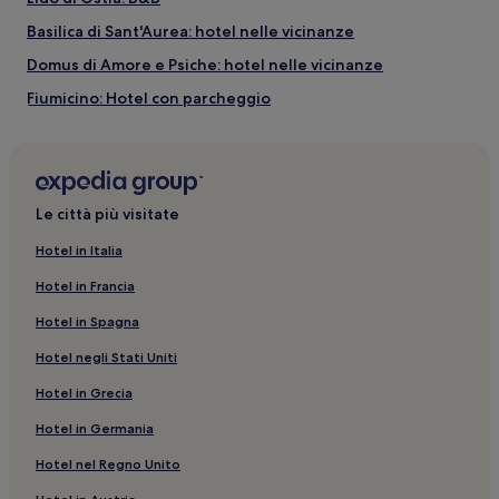
Basilica di Sant'Aurea: hotel nelle vicinanze
Domus di Amore e Psiche: hotel nelle vicinanze
Fiumicino: Hotel con parcheggio
Gianicolense: Hotel di lusso
Fiumicino: Hotel per famiglie
Fiumicino: hotel a 4 stelle
Le città più visitate
Parco Archeologico di Ostia Antica: hotel nelle vicinanze
Hotel in Italia
Vasche di Maccarese: B&B
Hotel in Francia
Oasi di Macchiagrande: hotel nelle vicinanze
Hotel in Spagna
Fiumicino: Guest house
Hotel negli Stati Uniti
Parco Leonardo: hotel nelle vicinanze
Hotel in Grecia
Lido di Ostia: Hotel sulla spiaggia
Hotel in Germania
Fiumicino: Hotel per fare shopping
Parco Urbano Pineta di Castel Fusano: Hotel per famiglie
Hotel nel Regno Unito
nelle vicinanze