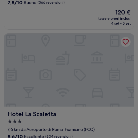
2.0
7.8
7,8/10
Buono
(366 recensioni)
stelle
su
Il
120 €
10,
prezzo
Buono,
tasse e oneri inclusi
attuale
4 set - 5 set
(366
è
recensioni)
120 €
Hotel La Scaletta
Hotel La Scaletta
Hotel La Scaletta
Struttura
a
7,6 km da Aeroporto di Roma-Fiumicino (FCO)
3.0
8.6
8,6/10
Eccellente
(804 recensioni)