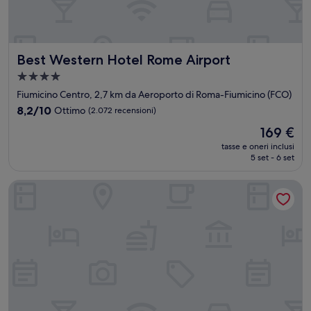
Best Western Hotel Rome Airport
Best Western Hotel Rome Airport
Struttura
a
Fiumicino Centro, 2,7 km da Aeroporto di Roma-Fiumicino (FCO)
4.0
8.2
8,2/10
Ottimo
(2.072 recensioni)
stelle
su
Il
169 €
10,
prezzo
Ottimo,
tasse e oneri inclusi
attuale
5 set - 6 set
(2.072
è
recensioni)
169 €
Hotel Isola Sacra Rome Airport