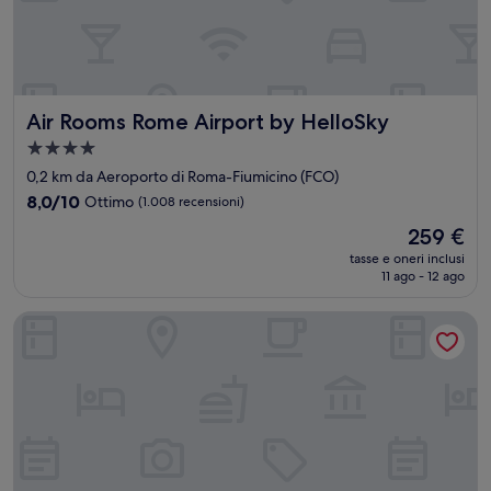
Air Rooms Rome Airport by HelloSky
Air Rooms Rome Airport by HelloSky
Struttura
a
0,2 km da Aeroporto di Roma-Fiumicino (FCO)
4.0
8.0
8,0/10
Ottimo
(1.008 recensioni)
stelle
su
Il
259 €
10,
prezzo
Ottimo,
tasse e oneri inclusi
attuale
11 ago - 12 ago
(1.008
è
recensioni)
259 €
QC Grand Hotel Roma