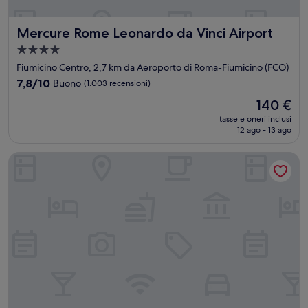
Mercure Rome Leonardo da Vinci Airport
Mercure Rome Leonardo da Vinci Airport
Struttura
a
Fiumicino Centro, 2,7 km da Aeroporto di Roma-Fiumicino (FCO)
4.0
7.8
7,8/10
Buono
(1.003 recensioni)
stelle
su
Il
140 €
10,
prezzo
Buono,
tasse e oneri inclusi
attuale
12 ago - 13 ago
(1.003
è
recensioni)
140 €
Intorno al Fico Hotel