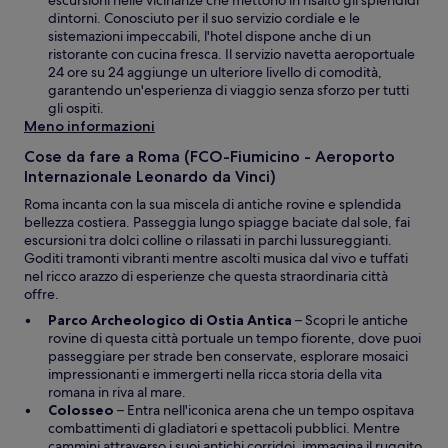
escursioni nelle vicinanze che mettono in risalto gli splendidi
t
u
dintorni. Conosciuto per il suo servizio cordiale e le
r
r
sistemazioni impeccabili, l'hotel dispone anche di un
a
a
ristorante con cucina fresca. Il servizio navetta aeroportuale
f
i
24 ore su 24 aggiunge un ulteriore livello di comodità,
i
n
garantendo un'esperienza di viaggio senza sforzo per tutti
n
u
gli ospiti.
e
n
Meno informazioni
s
’
t
Cose da fare a Roma (FCO-Fiumicino - Aeroporto
a
r
Internazionale Leonardo da Vinci)
l
a
t
Roma incanta con la sua miscela di antiche rovine e splendida
r
bellezza costiera. Passeggia lungo spiagge baciate dal sole, fai
a
escursioni tra dolci colline o rilassati in parchi lussureggianti.
f
Goditi tramonti vibranti mentre ascolti musica dal vivo e tuffati
i
nel ricco arazzo di esperienze che questa straordinaria città
n
offre.
e
A
Parco Archeologico di Ostia Antica
– Scopri le antiche
s
p
rovine di questa città portuale un tempo fiorente, dove puoi
t
e
passeggiare per strade ben conservate, esplorare mosaici
r
r
impressionanti e immergerti nella ricca storia della vita
a
t
romana in riva al mare.
A
u
Colosseo
– Entra nell'iconica arena che un tempo ospitava
p
r
combattimenti di gladiatori e spettacoli pubblici. Mentre
e
a
cammini attraverso i suoi antichi corridoi, immagina il ruggito