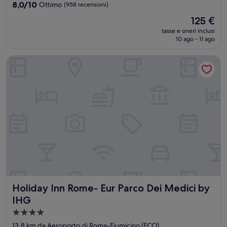
3.0
8.0
8,0/10
Ottimo
(958 recensioni)
stelle
su
Il
125 €
10,
prezzo
Ottimo,
tasse e oneri inclusi
attuale
10 ago - 11 ago
(958
è
recensioni)
125 €
Holiday Inn Rome- Eur Parco Dei Medici by IHG
Holiday Inn Rome- Eur Parco Dei Medici by IHG
Holiday Inn Rome- Eur Parco Dei Medici by
IHG
Struttura
a
13,8 km da Aeroporto di Roma-Fiumicino (FCO)