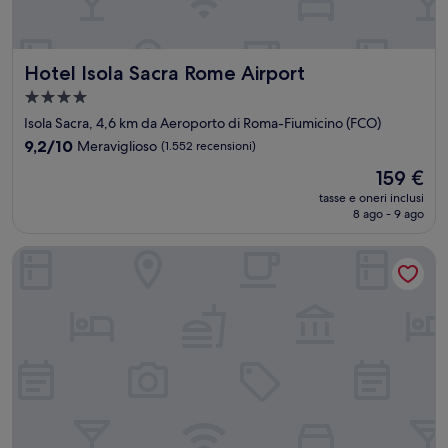
Hotel Isola Sacra Rome Airport
Hotel Isola Sacra Rome Airport
Struttura
a
Isola Sacra, 4,6 km da Aeroporto di Roma-Fiumicino (FCO)
4.0
9.2
9,2/10
Meraviglioso
(1.552 recensioni)
stelle
su
Il
159 €
10,
prezzo
Meraviglioso,
tasse e oneri inclusi
attuale
8 ago - 9 ago
(1.552
è
recensioni)
159 €
Hotel Tiber Rooftop & Wellness