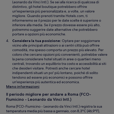
Leonardo da Vinci Intl.). Se sei alla ricerca di qualcosa di
r
distintivo, gli hotel boutique potrebbero offrire
a
un'esperienza più personalizzata e, a volte, un valore
f
migliore. Quando prenoti tramite Hotels.com, ti
i
informeremo se il prezzo per le date scelte è superiore o
n
inferiore alla media. Se il prezzo dovesse essere più alto,
e
potremmo suggerire date alternative che potrebbero
s
portare a opzioni più economiche.
t
Considera la tua posizione:
Optare per soggiornare
r
vicino alle principali attrazioni o ai centri città può offrire
a
comodità, ma spesso comporta un prezzo più elevato. Per
coloro che cercano opzioni più convenienti, potrebbe valere
la pena considerare hotel situati in aree o quartieri meno
centrali, trovando un equilibrio tra costo e accessibilità ai siti
che desideri visitare. Potresti anche cercare hotel
indipendenti situati un po' più lontano, poiché di solito
tendono ad essere più economici e possono offrire
un'esperienza più autentica ed economica.
Meno informazioni
Il periodo migliore per andare a Roma (FCO-
Fiumicino - Leonardo da Vinci Intl.)
Roma (FCO-Fiumicino - Leonardo da Vinci Intl.) registra la sua
temperatura media più bassa a gennaio, con 8,3°C (46,9°F),