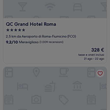
QC Grand Hotel Roma
QC Grand Hotel Roma
Struttura
a
2,5 km da Aeroporto di Roma-Fiumicino (FCO)
5.0
9.2
9,2/10
Meraviglioso
(1.009 recensioni)
stelle
su
Il
328 €
10,
prezzo
Meraviglioso,
tasse e oneri inclusi
attuale
21 ago - 22 ago
(1.009
è
recensioni)
328 €
Best Western Hotel Rome Airport