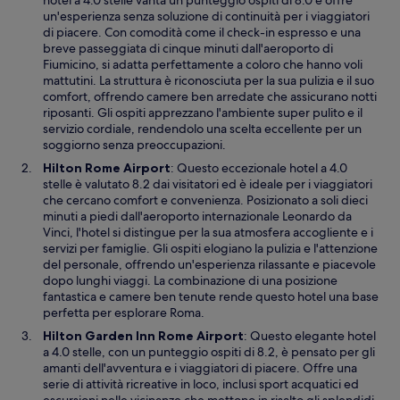
hotel a 4.0 stelle vanta un punteggio ospiti di 8.0 e offre
e
un'esperienza senza soluzione di continuità per i viaggiatori
r
di piacere. Con comodità come il check-in espresso e una
t
breve passeggiata di cinque minuti dall'aeroporto di
u
Fiumicino, si adatta perfettamente a coloro che hanno voli
r
mattutini. La struttura è riconosciuta per la sua pulizia e il suo
a
comfort, offrendo camere ben arredate che assicurano notti
i
riposanti. Gli ospiti apprezzano l'ambiente super pulito e il
n
servizio cordiale, rendendolo una scelta eccellente per un
u
soggiorno senza preoccupazioni.
n
A
Hilton Rome Airport
: Questo eccezionale hotel a 4.0
’
p
stelle è valutato 8.2 dai visitatori ed è ideale per i viaggiatori
a
e
che cercano comfort e convenienza. Posizionato a soli dieci
l
r
minuti a piedi dall'aeroporto internazionale Leonardo da
t
t
Vinci, l'hotel si distingue per la sua atmosfera accogliente e i
r
u
servizi per famiglie. Gli ospiti elogiano la pulizia e l'attenzione
a
r
del personale, offrendo un'esperienza rilassante e piacevole
f
a
dopo lunghi viaggi. La combinazione di una posizione
i
i
fantastica e camere ben tenute rende questo hotel una base
n
n
perfetta per esplorare Roma.
e
u
A
Hilton Garden Inn Rome Airport
: Questo elegante hotel
s
n
p
a 4.0 stelle, con un punteggio ospiti di 8.2, è pensato per gli
t
’
e
amanti dell'avventura e i viaggiatori di piacere. Offre una
r
a
r
serie di attività ricreative in loco, inclusi sport acquatici ed
a
l
t