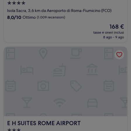
Struttura
a
Isola Sacra, 3,6 km da Aeroporto di Roma-Fiumicino (FCO)
4.0
8.0
8,0/10
Ottimo
(1.009 recensioni)
stelle
su
Il
168 €
10,
prezzo
Ottimo,
tasse e oneri inclusi
attuale
8 ago - 9 ago
(1.009
è
recensioni)
168 €
E H SUITES ROME AIRPORT
E H SUITES ROME AIRPORT
E H SUITES ROME AIRPORT
Struttura