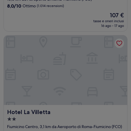
4.0
8.0
8,0/10
Ottimo
(1.014 recensioni)
stelle
su
Il
107 €
10,
prezzo
Ottimo,
tasse e oneri inclusi
attuale
16 ago - 17 ago
(1.014
è
recensioni)
107 €
Hotel La Villetta
Hotel La Villetta
Hotel La Villetta
Struttura
a
Fiumicino Centro, 3,1 km da Aeroporto di Roma-Fiumicino (FCO)