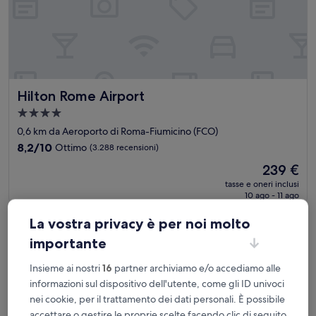
Hilton Rome Airport
Hilton Rome Airport
Struttura
a
0,6 km da Aeroporto di Roma-Fiumicino (FCO)
4.0
8.2
8,2/10
Ottimo
(3.288 recensioni)
stelle
su
Il
239 €
10,
prezzo
Ottimo,
tasse e oneri inclusi
attuale
10 ago - 11 ago
(3.288
è
recensioni)
239 €
La vostra privacy è per noi molto
Hilton Garden Inn Rome Airport
importante
Insieme ai nostri
16
partner archiviamo e/o accediamo alle
informazioni sul dispositivo dell'utente, come gli ID univoci
nei cookie, per il trattamento dei dati personali. È possibile
accettare o gestire le proprie scelte facendo clic di seguito