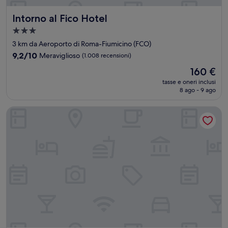
Intorno al Fico Hotel
Intorno al Fico Hotel
Struttura
a
3 km da Aeroporto di Roma-Fiumicino (FCO)
3.0
9.2
9,2/10
Meraviglioso
(1.008 recensioni)
stelle
su
Il
160 €
10,
prezzo
Meraviglioso,
tasse e oneri inclusi
attuale
8 ago - 9 ago
(1.008
è
recensioni)
160 €
Hotel Seccy Boutique Art & Museum