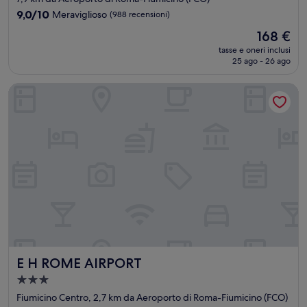
4.0
9.0
9,0/10
Meraviglioso
(988 recensioni)
stelle
su
Il
168 €
10,
prezzo
Meraviglioso,
tasse e oneri inclusi
attuale
25 ago - 26 ago
(988
è
recensioni)
168 €
E H ROME AIRPORT
E H ROME AIRPORT
E H ROME AIRPORT
Struttura
a
Fiumicino Centro, 2,7 km da Aeroporto di Roma-Fiumicino (FCO)