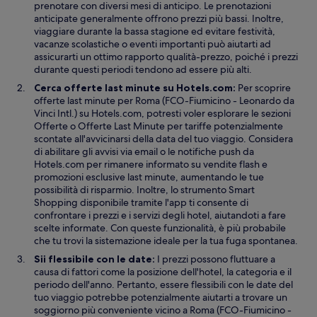
prenotare con diversi mesi di anticipo. Le prenotazioni
r
l
i
anticipate generalmente offrono prezzi più bassi. Inoltre,
a
t
n
viaggiare durante la bassa stagione ed evitare festività,
r
e
vacanze scolastiche o eventi importanti può aiutarti ad
a
s
assicurarti un ottimo rapporto qualità-prezzo, poiché i prezzi
f
t
durante questi periodi tendono ad essere più alti.
i
r
Cerca offerte last minute su Hotels.com:
Per scoprire
n
a
offerte last minute per Roma (FCO-Fiumicino - Leonardo da
e
Vinci Intl.) su Hotels.com, potresti voler esplorare le sezioni
s
A
Offerte
o Offerte Last Minute per tariffe potenzialmente
t
p
scontate all'avvicinarsi della data del tuo viaggio. Considera
r
e
di abilitare gli avvisi via email o le notifiche push da
a
r
Hotels.com per rimanere informato su vendite flash e
t
promozioni esclusive last minute, aumentando le tue
u
possibilità di risparmio. Inoltre, lo strumento Smart
r
Shopping disponibile tramite l'app ti consente di
a
confrontare i prezzi e i servizi degli hotel, aiutandoti a fare
i
scelte informate. Con queste funzionalità, è più probabile
n
che tu trovi la sistemazione ideale per la tua fuga spontanea.
u
Sii flessibile con le date:
I prezzi possono fluttuare a
n
causa di fattori come la posizione dell'hotel, la categoria e il
’
periodo dell'anno. Pertanto, essere flessibili con le date del
a
tuo viaggio potrebbe potenzialmente aiutarti a trovare un
l
soggiorno più conveniente vicino a Roma (FCO-Fiumicino -
t