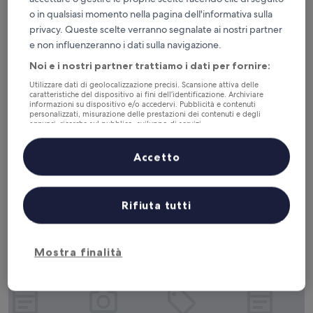
o in qualsiasi momento nella pagina dell'informativa sulla
privacy. Queste scelte verranno segnalate ai nostri partner
e non influenzeranno i dati sulla navigazione.
Noi e i nostri partner trattiamo i dati per fornire:
Hilton Garden Inn Rome Airport
Hilton Garden Inn Rome Airport
Utilizzare dati di geolocalizzazione precisi. Scansione attiva delle
caratteristiche del dispositivo ai fini dell’identificazione. Archiviare
Struttura
informazioni su dispositivo e/o accedervi. Pubblicità e contenuti
personalizzati, misurazione delle prestazioni dei contenuti e degli
a
1,9 km da Aeroporto di Roma-Fiumicino (FCO)
annunci, ricerche sul pubblico, sviluppo di servizi.
4.0
8.2
8,2/10
Ottimo
(3.960 recensioni)
Elenco dei partner (fornitori)
stelle
su
Accetto
Il
176 €
10,
prezzo
Ottimo,
tasse e oneri inclusi
attuale
21 ago - 22 ago
(3.960
è
recensioni)
Rifiuta tutti
176 €
Air Rooms Rome Airport by HelloSky
Mostra finalità