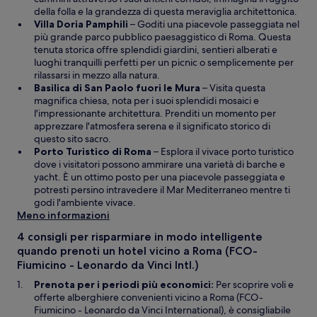
r
i
della folla e la grandezza di questa meraviglia architettonica.
t
A
n
Villa Doria Pamphili
– Goditi una piacevole passeggiata nel
u
p
u
più grande parco pubblico paesaggistico di Roma. Questa
r
e
n
tenuta storica offre splendidi giardini, sentieri alberati e
a
r
’
luoghi tranquilli perfetti per un picnic o semplicemente per
i
t
a
rilassarsi in mezzo alla natura.
n
u
A
l
Basilica di San Paolo fuori le Mura
– Visita questa
u
r
p
t
magnifica chiesa, nota per i suoi splendidi mosaici e
n
a
e
r
l'impressionante architettura. Prenditi un momento per
’
i
r
a
apprezzare l'atmosfera serena e il significato storico di
a
n
t
f
questo sito sacro.
l
u
A
u
i
Porto Turistico di Roma
– Esplora il vivace porto turistico
t
n
p
r
n
dove i visitatori possono ammirare una varietà di barche e
r
’
e
a
e
yacht. È un ottimo posto per una piacevole passeggiata e
a
a
r
i
s
potresti persino intravedere il Mar Mediterraneo mentre ti
f
l
t
n
t
godi l'ambiente vivace.
i
t
u
u
r
Meno informazioni
n
r
r
n
a
4 consigli per risparmiare in modo intelligente
e
a
a
’
quando prenoti un hotel vicino a Roma (FCO-
s
f
i
a
Fiumicino - Leonardo da Vinci Intl.)
t
i
n
l
r
n
u
t
Prenota per i periodi più economici:
Per scoprire voli e
a
e
n
r
offerte alberghiere convenienti vicino a Roma (FCO-
s
’
a
Fiumicino - Leonardo da Vinci International), è consigliabile
t
a
f