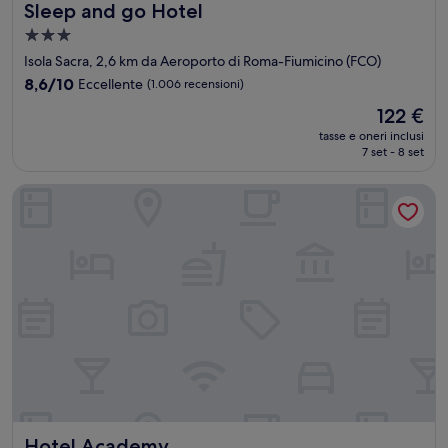
Sleep and go Hotel
Sleep and go Hotel
Struttura
a
Isola Sacra, 2,6 km da Aeroporto di Roma-Fiumicino (FCO)
3.0
8.6
8,6/10
Eccellente
(1.006 recensioni)
stelle
su
Il
122 €
10,
prezzo
Eccellente,
tasse e oneri inclusi
attuale
7 set - 8 set
(1.006
è
recensioni)
122 €
Hotel Academy
Hotel Academy
Hotel Academy