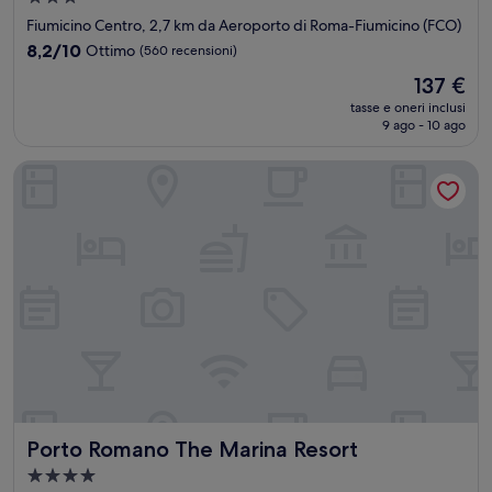
a
Fiumicino Centro, 2,7 km da Aeroporto di Roma-Fiumicino (FCO)
3.0
8.2
8,2/10
Ottimo
(560 recensioni)
stelle
su
Il
137 €
10,
prezzo
Ottimo,
tasse e oneri inclusi
attuale
9 ago - 10 ago
(560
è
recensioni)
137 €
Porto Romano The Marina Resort
Porto Romano The Marina Resort
Porto Romano The Marina Resort
Struttura