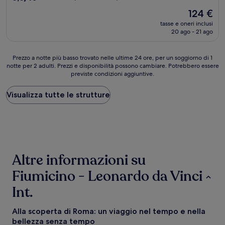
stelle
su
Il
124 €
10,
prezzo
Eccellente,
tasse e oneri inclusi
attuale
20 ago - 21 ago
(804
è
recensioni)
124 €
Prezzo
Prezzo a notte più basso trovato nelle ultime 24 ore, per un soggiorno di 1
notte per 2 adulti. Prezzi e disponibilità possono cambiare. Potrebbero essere
a
previste condizioni aggiuntive.
notte
più
basso
Visualizza tutte le strutture
trovato
nelle
ultime
24
ore,
per
Altre informazioni su
un
soggiorno
Fiumicino - Leonardo da Vinci
di
1
Int.
notte
per
Alla scoperta di Roma: un viaggio nel tempo e nella
2
adulti.
bellezza senza tempo