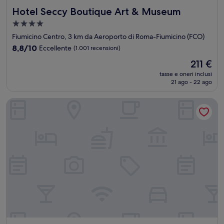
Hotel Seccy Boutique Art & Museum
Hotel Seccy Boutique Art & Museum
Struttura
a
Fiumicino Centro, 3 km da Aeroporto di Roma-Fiumicino (FCO)
4.0
8.8
8,8/10
Eccellente
(1.001 recensioni)
stelle
su
Il
211 €
10,
prezzo
Eccellente,
tasse e oneri inclusi
attuale
21 ago - 22 ago
(1.001
è
recensioni)
211 €
Sleep and go Hotel