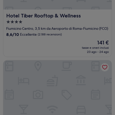
Hotel Tiber Rooftop & Wellness
Hotel Tiber Rooftop & Wellness
Struttura
a
Fiumicino Centro, 3,5 km da Aeroporto di Roma-Fiumicino (FCO)
4.0
8.6
8,6/10
Eccellente
(2.188 recensioni)
stelle
su
Il
141 €
10,
prezzo
Eccellente,
tasse e oneri inclusi
attuale
23 ago - 24 ago
(2.188
è
recensioni)
141 €
Mercure Rome Leonardo da Vinci Airport