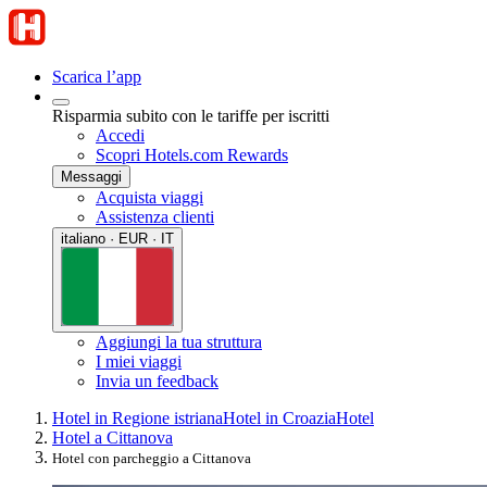
Scarica l’app
Risparmia subito con le tariffe per iscritti
Accedi
Scopri Hotels.com Rewards
Messaggi
Acquista viaggi
Assistenza clienti
italiano · EUR · IT
Aggiungi la tua struttura
I miei viaggi
Invia un feedback
Hotel in Regione istriana
Hotel in Croazia
Hotel
Hotel a Cittanova
Hotel con parcheggio a Cittanova