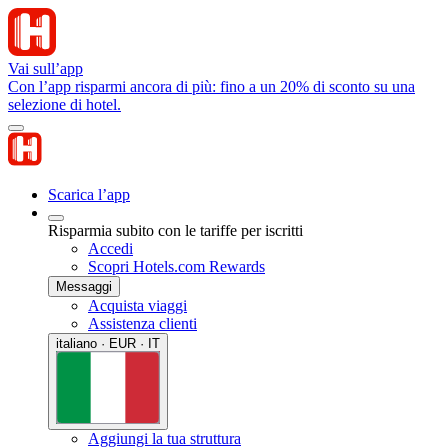
Vai sull’app
Con l’app risparmi ancora di più: fino a un 20% di sconto su una
selezione di hotel.
Scarica l’app
Risparmia subito con le tariffe per iscritti
Accedi
Scopri Hotels.com Rewards
Messaggi
Acquista viaggi
Assistenza clienti
italiano · EUR · IT
Aggiungi la tua struttura