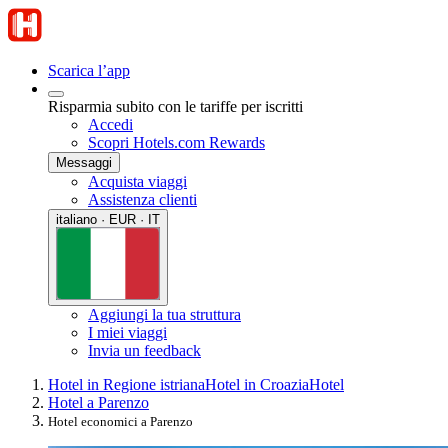
Scarica l’app
Risparmia subito con le tariffe per iscritti
Accedi
Scopri Hotels.com Rewards
Messaggi
Acquista viaggi
Assistenza clienti
italiano · EUR · IT
Aggiungi la tua struttura
I miei viaggi
Invia un feedback
Hotel in Regione istriana
Hotel in Croazia
Hotel
Hotel a Parenzo
Hotel economici a Parenzo