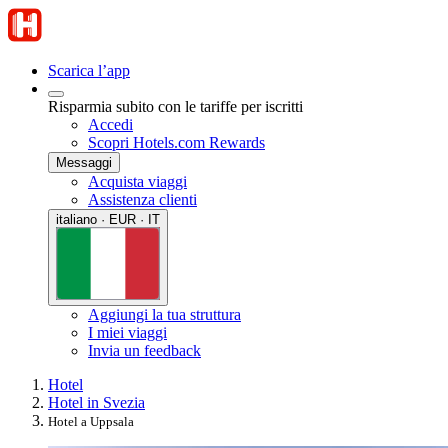
Scarica l’app
Risparmia subito con le tariffe per iscritti
Accedi
Scopri Hotels.com Rewards
Messaggi
Acquista viaggi
Assistenza clienti
italiano · EUR · IT
Aggiungi la tua struttura
I miei viaggi
Invia un feedback
Hotel
Hotel in Svezia
Hotel a Uppsala