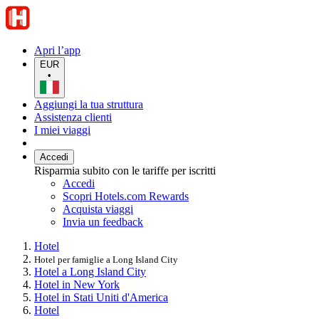
Apri l’app
EUR
•
Aggiungi la tua struttura
Assistenza clienti
I miei viaggi
Accedi
Risparmia subito con le tariffe per iscritti
Accedi
Scopri Hotels.com Rewards
Acquista viaggi
Invia un feedback
Hotel
Hotel per famiglie a Long Island City
Hotel a Long Island City
Hotel in New York
Hotel in Stati Uniti d'America
Hotel