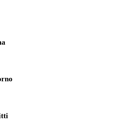
ma
orno
tti