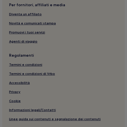
The International Culinary Center: hotel nelle vicinanze
Per fornitori, affiliati e media
Greenwich Village: hotel
Diventa un affiliato
Manhattan: hotel
Novità e comunicati stampa
Stazione di Whitehall St.: hotel nelle vicinanze
Promuovi i tuoi servizi
Quartiere dello shopping di Orchard Street: hotel nelle
Agenti di viaggio
vicinanze
Don't Panic: hotel nelle vicinanze
Regolamenti
Tribeca: hotel
Termini e condizioni
Bowery: hotel
Termini e condizioni di Vrbo
New York: hotel a 2 stelle
Accessibilità
Stazione di Chambers St.: hotel nelle vicinanze
Privacy
Washington Market Park: hotel nelle vicinanze
Cookie
New York: Hotel di lusso
Informazioni legali/Contatti
Rockefeller Park: hotel nelle vicinanze
Brooklyn Navy Yard: Aparthotel
Linee guida sui contenuti e segnalazione dei contenuti