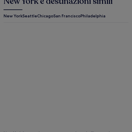
New York e destinazioni simili
New York
Seattle
Chicago
San Francisco
Philadelphia