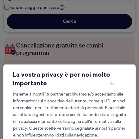
Sono in viaggio per lavoro
Cerca
Cancellazione gratuita se cambi
programma
Accumula vantaggi con ogni notte di
La vostra privacy è per noi molto
soggiorno
importante
Risparmia di più con le tariffe per soli
Insieme ai nostri
16
partner archiviamo e/o accediamo alle
iscritti
informazioni sul dispositivo dell'utente, come gli ID univoci
nei cookie, per il trattamento dei dati personali. È possibile
accettare o gestire le proprie scelte facendo clic di seguito
Controlla i prezzi per queste date
o in qualsiasi momento nella pagina dell'informativa sulla
privacy. Queste scelte verranno segnalate ai nostri partner
Il prossimo fine settimana
Tra due settimane
e non influenzeranno i dati sulla navigazione.