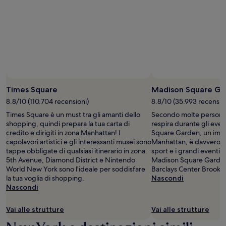
Prezzi
e
disponibilità
possono
cambiare.
Potrebbero
essere
previste
condizioni
aggiuntive.
Times Square
Madison Square Ga
8.8/10 (110.704 recensioni)
8.8/10 (35.993 recensio
Times Square è un must tra gli amanti dello
Secondo molte persone,
shopping, quindi prepara la tua carta di
respira durante gli eve
credito e dirigiti in zona Manhattan! I
Square Garden, un impo
capolavori artistici e gli interessanti musei sono
Manhattan, è davvero un
tappe obbligate di qualsiasi itinerario in zona.
sport e i grandi eventi, 
5th Avenue, Diamond District e Nintendo
Madison Square Garden
World New York sono l'ideale per soddisfare
Barclays Center Brookly
la tua voglia di shopping.
Nascondi
Nascondi
Vai alle strutture
Vai alle strutture