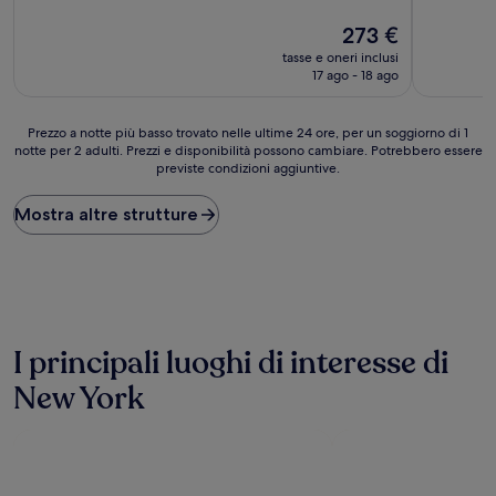
10,
10,
Meraviglioso,
Il
Meraviglio
273 €
(990
prezzo
(5.530
tasse e oneri inclusi
recensioni)
attuale
recensioni
17 ago - 18 ago
è
273 €
Prezzo
Prezzo a notte più basso trovato nelle ultime 24 ore, per un soggiorno di 1
notte per 2 adulti. Prezzi e disponibilità possono cambiare. Potrebbero essere
a
previste condizioni aggiuntive.
notte
più
basso
Mostra altre strutture
trovato
nelle
ultime
24
ore,
per
un
I principali luoghi di interesse di
soggiorno
New York
di
1
notte
per
2
adulti.