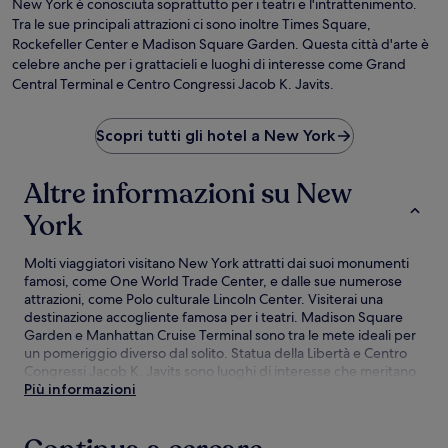
New York è conosciuta soprattutto per i teatri e l'intrattenimento.
Tra le sue principali attrazioni ci sono inoltre Times Square,
Rockefeller Center e Madison Square Garden. Questa città d'arte è
celebre anche per i grattacieli e luoghi di interesse come Grand
Central Terminal e Centro Congressi Jacob K. Javits.
Scopri tutti gli hotel a New York
Altre informazioni su New
York
Molti viaggiatori visitano New York attratti dai suoi monumenti
famosi, come One World Trade Center, e dalle sue numerose
attrazioni, come Polo culturale Lincoln Center. Visiterai una
destinazione accogliente famosa per i teatri. Madison Square
Garden e Manhattan Cruise Terminal sono tra le mete ideali per
un pomeriggio diverso dal solito. Statua della Libertà e Centro
Congressi Jacob K. Javits sono luoghi di interesse che meritano
senza dubbio di essere visitati.
Più informazioni