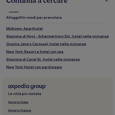
Continua a cercare
Alloggi
Altri modi per prenotare
Midtown: Aparthotel
Stazione di Hoyt - Schermerhorn Sts.: hotel nelle vicinanze
Giostra Jane’s Carousel: hotel nelle vicinanze
New York: Resort e hotel con spa
Stazione di Canal St.: hotel nelle vicinanze
New York: Hotel con parcheggio
8 Spruce Street: hotel nelle vicinanze
Barrow Street Theatre: hotel nelle vicinanze
Chinatown: hotel
Le città più visitate
Eastern States Buddhist Temple: hotel nelle vicinanze
Hotel in Italia
New York: Appartamenti
Hotel in Francia
Brooklyn: Appartamenti