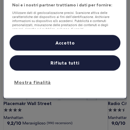
14 ago - 16 ago
21 ago - 23 ago
Noi e i nostri partner trattiamo i dati per fornire:
Tra un mese
Tra due mesi
Utilizzare dati di geolocalizzazione precisi. Scansione attiva delle
4 set - 6 set
2 ott - 4 ott
caratteristiche del dispositivo ai fini dell’identificazione. Archiviare
informazioni su dispositivo e/o accedervi. Pubblicità e contenuti
personalizzati, misurazione delle prestazioni dei contenuti e degli
Aparthotel a New York
annunci, ricerche sul pubblico, sviluppo di servizi.
Elenco dei partner (fornitori)
Accetto
Placemakr Wall Street
Radio Cit
Rifiuta tutti
Mostra finalità
Placemakr Wall Street
Radio Cit
Placemakr Wall Street
Radio Cit
Struttura
Struttura
a
a
Manhattan
Manhattan
4.0
3.5
9.2
9.0
9,2/10
9,0/10
Meraviglioso
M
(990 recensioni)
su
su
stelle
stelle