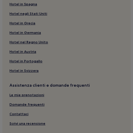
Hotel in Spagna
Fraunces Tavern Museum: hotel nelle vicinanze
Hotel negli Stati Uniti
Brooklyn Navy Yard: Resort e hotel con spa nelle vicinanze
Hotel in Grecia
Pier 25 Mini-Golf: hotel nelle vicinanze
Hotel in Germania
New York: Hotel per famiglie
Wing Fat Shopping Mall: hotel nelle vicinanze
Hotel nel Regno Unito
Stazione di Bowling Green: hotel nelle vicinanze
Hotel in Austria
Kehila Kedosha Janina Synagogue and Museum: hotel
Hotel in Portogallo
nelle vicinanze
Hotel in Svizzera
New York: Guest house
Elizabeth Street Gallery: hotel nelle vicinanze
Assistenza clienti e domande frequenti
Soho Square: hotel nelle vicinanze
Le mie prenotazioni
New York City Fire Museum: hotel nelle vicinanze
Domande frequenti
Eliporto di Downtown Manhattan: hotel nelle vicinanze
Contattaci
Manhattan: Aparthotel
Scrivi una recensione
Civic Center: hotel