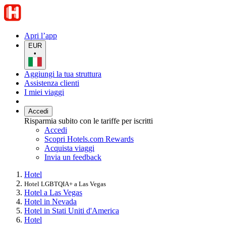
Apri l’app
EUR
•
Aggiungi la tua struttura
Assistenza clienti
I miei viaggi
Accedi
Risparmia subito con le tariffe per iscritti
Accedi
Scopri Hotels.com Rewards
Acquista viaggi
Invia un feedback
Hotel
Hotel LGBTQIA+ a Las Vegas
Hotel a Las Vegas
Hotel in Nevada
Hotel in Stati Uniti d'America
Hotel