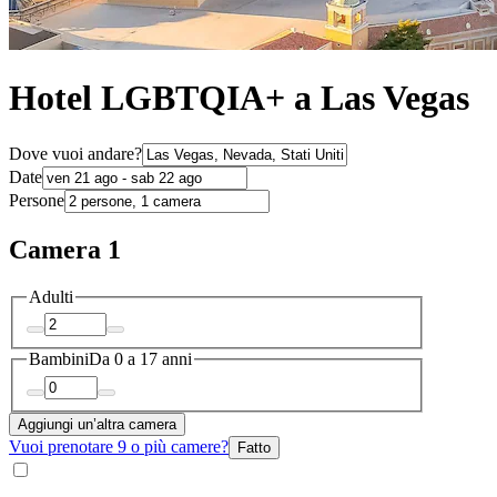
Hotel LGBTQIA+ a Las Vegas
Dove vuoi andare?
Date
Persone
Camera 1
Adulti
Bambini
Da 0 a 17 anni
Aggiungi un’altra camera
Vuoi prenotare 9 o più camere?
Fatto