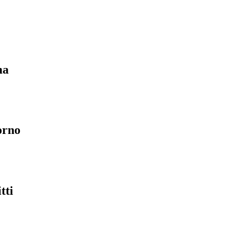
ma
orno
tti