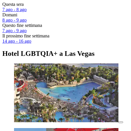
Questa sera
7 ago - 8 ago
Domani
8 ago - 9 ago
Questo fine settimana
7 ago - 9 ago
Il prossimo fine settimana
14 ago - 16 ago
Hotel LGBTQIA+ a Las Vegas