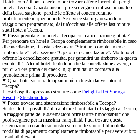
Hotels.com è il posto perfetto per trovare offerte incredibili per gli
hotel a Tecopa. Guarda anche i prezzi dei giorni infrasettimanali o
della bassa stagione, perché le offerte si concentreranno
probabilmente in quei periodi. Se invece stai organizzando un
viaggio non programmato, dai un'occhiata alle offerte last minute
sugli hotel a Tecopa.
Posso prenotare un hotel a Tecopa con cancellazione gratuita?
Per prenotare un hotel a Tecopa completamente rimborsabile in caso
di cancellazione, ti basta selezionare "Struttura completamente
rimborsabile" nella sezione "Opzioni di cancellazione". Molti hotel
offrono la cancellazione gratuita, per garantirti un rimborso in questa
eventualità. Alcuni hotel richiedono che la cancellazione avvenga
più di 24 ore prima del check-in, quindi dai un'occhiata alla
prenotazione prima di procedere.
Quali hotel sono tra le opzioni più richieste dai visitatori di
Tecopa?
I nostri ospiti apprezzano strutture come
Delight's Hot Springs
Resort
e
Shoshone Inn
.
Posso trovare una sistemazione rimborsabile a Tecopa?
Se desideri la possibilità di cambiare i tuoi piani di viaggio a Tecopa,
la maggior parte delle sistemazioni offre tariffe rimborsabili* che
puoi scegliere per la massima tranquillità. Puoi trovare queste
sistemazioni cercando sul nostro sito e utilizzando il filtro della
modalità di pagamento completamente rimborsabile per avere subito
i risultati rilevanti.