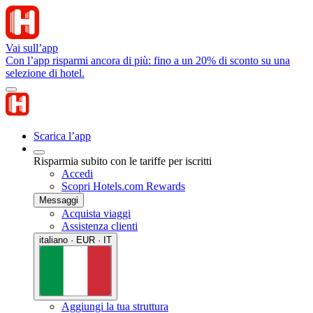
Vai sull’app
Con l’app risparmi ancora di più: fino a un 20% di sconto su una
selezione di hotel.
Scarica l’app
Risparmia subito con le tariffe per iscritti
Accedi
Scopri Hotels.com Rewards
Messaggi
Acquista viaggi
Assistenza clienti
italiano · EUR · IT
Aggiungi la tua struttura