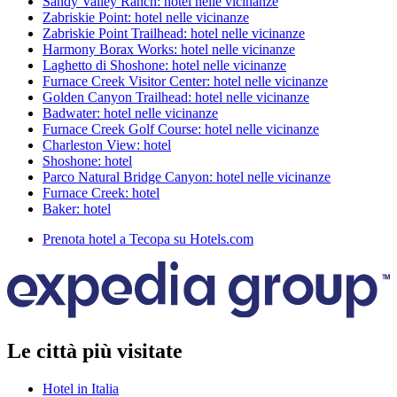
Sandy Valley Ranch: hotel nelle vicinanze
Zabriskie Point: hotel nelle vicinanze
Zabriskie Point Trailhead: hotel nelle vicinanze
Harmony Borax Works: hotel nelle vicinanze
Laghetto di Shoshone: hotel nelle vicinanze
Furnace Creek Visitor Center: hotel nelle vicinanze
Golden Canyon Trailhead: hotel nelle vicinanze
Badwater: hotel nelle vicinanze
Furnace Creek Golf Course: hotel nelle vicinanze
Charleston View: hotel
Shoshone: hotel
Parco Natural Bridge Canyon: hotel nelle vicinanze
Furnace Creek: hotel
Baker: hotel
Prenota hotel a Tecopa su Hotels.com
Le città più visitate
Hotel in Italia