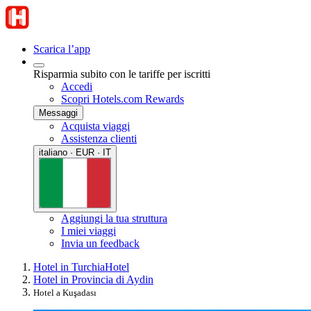
Scarica l’app
Risparmia subito con le tariffe per iscritti
Accedi
Scopri Hotels.com Rewards
Messaggi
Acquista viaggi
Assistenza clienti
italiano · EUR · IT
Aggiungi la tua struttura
I miei viaggi
Invia un feedback
Hotel in Turchia
Hotel
Hotel in Provincia di Aydin
Hotel a Kuşadası