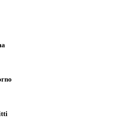
ma
orno
tti