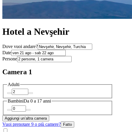
Hotel a Nevşehir
Dove vuoi andare?
Date
Persone
Camera 1
Adulti
Bambini
Da 0 a 17 anni
Aggiungi un’altra camera
Vuoi prenotare 9 o più camere?
Fatto