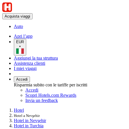
Acquista viaggi
Auto
Apri l’app
EUR
•
Aggiungi la tua struttura
Assistenza clienti
I miei viaggi
Accedi
Risparmia subito con le tariffe per iscritti
Accedi
Scopri Hotels.com Rewards
Invia un feedback
Hotel
Hotel a Nevşehir
Hotel in Nevşehir
Hotel in Turchia