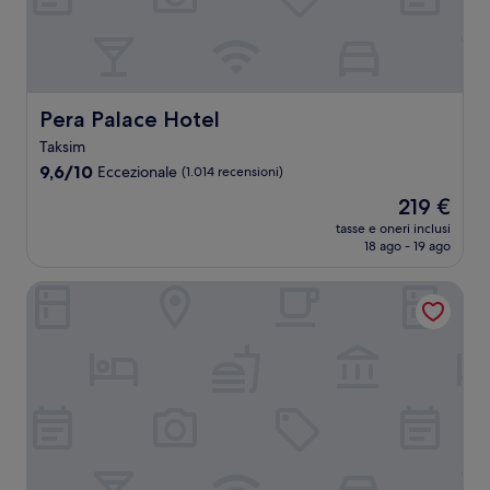
Pera Palace Hotel
Pera Palace Hotel
Taksim
9.6
9,6/10
Eccezionale
(1.014 recensioni)
su
Il
219 €
10,
prezzo
Eccezionale,
tasse e oneri inclusi
attuale
18 ago - 19 ago
(1.014
è
recensioni)
219 €
Doubletree by Hilton Istanbul Moda