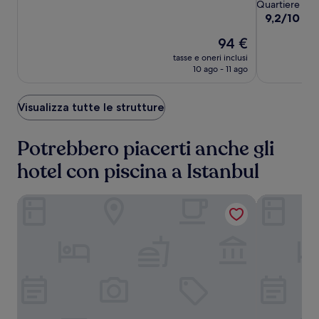
a
Quartiere di Şi
10,
&
5.0
9.2
9,2/10
Mer
Eccezionale,
Conference
su
stelle
(67)
Il
94 €
10,
Center
prezzo
Meraviglios
tasse e oneri inclusi
attuale
(1015)
10 ago - 11 ago
è
94 €
Visualizza tutte le strutture
Potrebbero piacerti anche gli
hotel con piscina a Istanbul
Hilton Istanbul Bomonti Hotel & Conference Center
Wyndham Gra