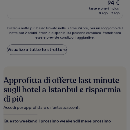
Il
94 €
10,
prezzo
Ottimo,
tasse e oneri inclusi
attuale
8 ago - 9 ago
(1.003
è
recensioni)
94 €
Prezzo
Prezzo a notte più basso trovato nelle ultime 24 ore, per un soggiorno di 1
notte per 2 adulti. Prezzi e disponibilità possono cambiare. Potrebbero
a
essere previste condizioni aggiuntive.
notte
più
basso
Visualizza tutte le strutture
trovato
nelle
ultime
24
ore,
Approfitta di offerte last minute
per
un
sugli hotel a Istanbul e risparmia
soggiorno
di più
di
1
notte
Accedi per approfittare di fantastici sconti.
per
2
Questo weekend
Il prossimo weekend
Il mese prossimo
adulti.
Prezzi