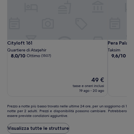
Cityloft
Cityloft
Pera
Cityloft 161
Pera Palace
Cityloft 161
Pera Palace
161
161
Palace
Quartiere di Ataşehir
Taksim
Hotel
8.0
9.6
8,0/10
9,6/10
Ottimo
Ecc
(1507)
su
su
10,
10,
Ottimo,
Eccezionale,
(1507)
(1014)
Il
49 €
prezzo
tasse e oneri inclusi
attuale
19 ago - 20 ago
è
49 €
Prezzo
Prezzo a notte più basso trovato nelle ultime 24 ore, per un soggiorno di 1
notte per 2 adulti. Prezzi e disponibilità possono cambiare. Potrebbero
a
essere previste condizioni aggiuntive.
notte
più
basso
Visualizza tutte le strutture
trovato