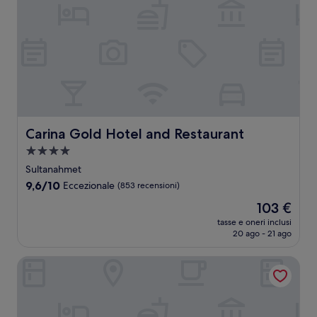
Carina Gold Hotel and Restaurant
Carina Gold Hotel and Restaurant
Struttura
a
Sultanahmet
4.0
9.6
9,6/10
Eccezionale
(853 recensioni)
stelle
su
Il
103 €
10,
prezzo
Eccezionale,
tasse e oneri inclusi
attuale
20 ago - 21 ago
(853
è
recensioni)
103 €
Ciragan Palace Kempinski