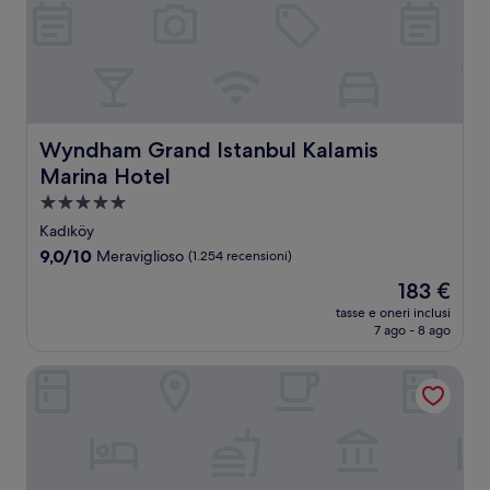
Wyndham Grand Istanbul Kalamis Marina Hotel
Wyndham Grand Istanbul Kalamis
Marina Hotel
Struttura
a
Kadıköy
5.0
9.0
9,0/10
Meraviglioso
(1.254 recensioni)
stelle
su
Il
183 €
10,
prezzo
Meraviglioso,
tasse e oneri inclusi
attuale
7 ago - 8 ago
(1.254
è
recensioni)
183 €
CVK Park Bosphorus Hotel Istanbul