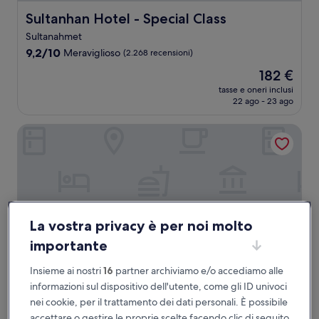
Sultanhan Hotel - Special Class
Sultanhan Hotel - Special Class
Sultanahmet
9.2
9,2/10
Meraviglioso
(2.268 recensioni)
su
Il
182 €
10,
prezzo
Meraviglioso,
tasse e oneri inclusi
attuale
22 ago - 23 ago
(2.268
è
recensioni)
182 €
The Ritz-Carlton, Istanbul
La vostra privacy è per noi molto
importante
Insieme ai nostri
16
partner archiviamo e/o accediamo alle
informazioni sul dispositivo dell'utente, come gli ID univoci
The Ritz-Carlton, Istanbul
The Ritz-Carlton, Istanbul
nei cookie, per il trattamento dei dati personali. È possibile
accettare o gestire le proprie scelte facendo clic di seguito