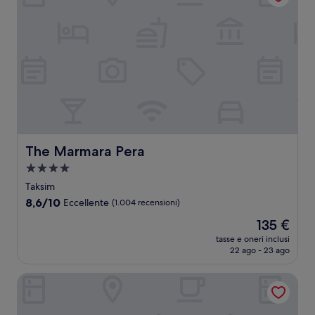
The Marmara Pera
The Marmara Pera
Struttura
a
Taksim
4.0
8.6
8,6/10
Eccellente
(1.004 recensioni)
stelle
su
Il
135 €
10,
prezzo
Eccellente,
tasse e oneri inclusi
attuale
22 ago - 23 ago
(1.004
è
recensioni)
135 €
Carina Gold Hotel and Restaurant