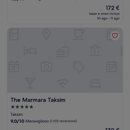
stelle
su
Il
172 €
10,
prezzo
Meraviglioso,
tasse e oneri inclusi
attuale
10 ago - 11 ago
(1.015
è
recensioni)
172 €
The Marmara Taksim
The Marmara Taksim
The Marmara Taksim
Struttura
a
Taksim
5.0
9.0
9,0/10
Meraviglioso
(1.012 recensioni)
stelle
su
Il