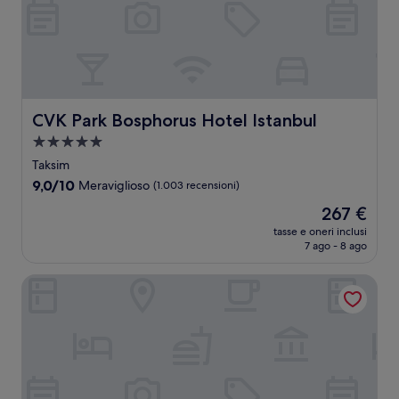
CVK Park Bosphorus Hotel Istanbul
CVK Park Bosphorus Hotel Istanbul
Struttura
a
Taksim
5.0
9.0
9,0/10
Meraviglioso
(1.003 recensioni)
stelle
su
Il
267 €
10,
prezzo
Meraviglioso,
tasse e oneri inclusi
attuale
7 ago - 8 ago
(1.003
è
recensioni)
267 €
Pera Palace Hotel