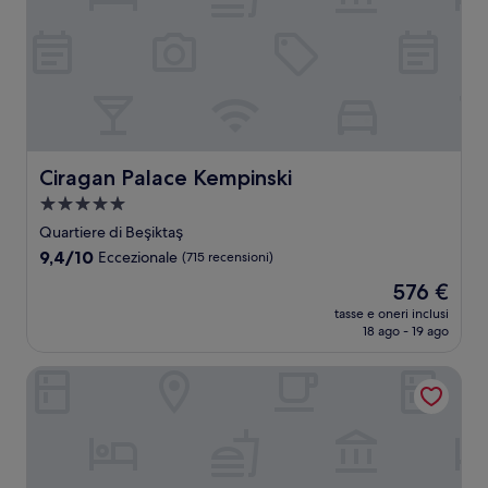
Ciragan Palace Kempinski
Ciragan Palace Kempinski
Struttura
a
Quartiere di Beşiktaş
5.0
9.4
9,4/10
Eccezionale
(715 recensioni)
stelle
su
Il
576 €
10,
prezzo
Eccezionale,
tasse e oneri inclusi
attuale
18 ago - 19 ago
(715
è
recensioni)
576 €
Wyndham Grand Istanbul Kalamis Marina Hotel