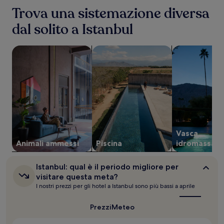
nelle
Trova una sistemazione diversa
ultime
dal solito a Istanbul
24
ore,
per
cerca strutture che ammettono animali
cerca strutture con piscina
cerca struttu
un
soggiorno
di
1
notte
per
2
adulti.
Prezzi
Vasca
e
disponibilità
Animali ammessi
Piscina
idromassagg
possono
cambiare.
Istanbul:
Istanbul: qual è il periodo migliore per
Potrebbero
qual
visitare questa meta?
essere
è
I nostri prezzi per gli hotel a Istanbul sono più bassi a aprile
previste
il
condizioni
periodo
aggiuntive.
migliore
Prezzi
Meteo
per
visitare