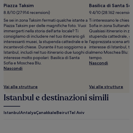
Piazza Taksim
Basilica di Santa So
8.8/10 (27.914 recensioni)
9.4/10 (28.162 recension
Se sei in zona Taksim fermati qualche istante a
Ti interessano le chiese 
Piazza Taksim per delle magnifiche foto. Vuoi
Sofia in zona Sultanahm
immergerti nella storia dell'arte locale? Ti
Qualsiasi itinerario in z
consigliamo di includere nel tuo itinerario gli
stupenda cattedrale, gli
interessanti musei, la stupenda cattedrale e le
l'apprezzata scena artisti
incantevoli chiese. Durante il tuo soggiorno a
interesse di Istanbul, ti
Istanbul, includi nel tuo itinerario due luoghi di
almeno Moschea Blu: va
interesse molto popolari: Basilica di Santa
tempo.
Sofia e Moschea Blu.
Nascondi
Nascondi
Vai alle strutture
Vai alle strutture
Istanbul e destinazioni simili
Istanbul
Antalya
Çanakkale
Beirut
Tel Aviv