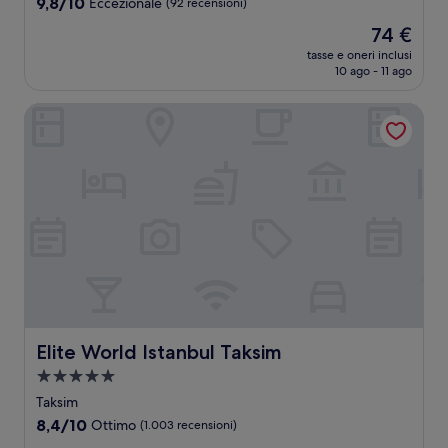
9.8
9,8/10
Eccezionale
(92 recensioni)
su
Il
74 €
10,
prezzo
Eccezionale,
tasse e oneri inclusi
attuale
10 ago - 11 ago
(92
è
recensioni)
74 €
Elite World Istanbul Taksim
Elite World Istanbul Taksim
Elite World Istanbul Taksim
Struttura
a
Taksim
5.0
8.4
8,4/10
Ottimo
(1.003 recensioni)
stelle
su