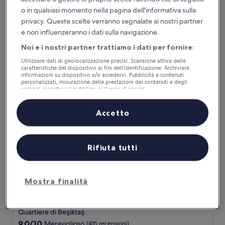
Struttura
a
o in qualsiasi momento nella pagina dell'informativa sulla
Taksim
5.0
privacy. Queste scelte verranno segnalate ai nostri partner
9.4
9,4/10
Eccezionale
(1.084 recensioni)
stelle
su
e non influenzeranno i dati sulla navigazione.
Il
264 €
10,
prezzo
Noi e i nostri partner trattiamo i dati per fornire:
Eccezionale,
tasse e oneri inclusi
attuale
9 ago - 10 ago
(1.084
Utilizzare dati di geolocalizzazione precisi. Scansione attiva delle
è
recensioni)
caratteristiche del dispositivo ai fini dell’identificazione. Archiviare
264 €
informazioni su dispositivo e/o accedervi. Pubblicità e contenuti
Çırağan Hotel Bosphorus
personalizzati, misurazione delle prestazioni dei contenuti e degli
annunci, ricerche sul pubblico, sviluppo di servizi.
Elenco dei partner (fornitori)
Accetto
Rifiuta tutti
Mostra finalità
Çırağan Hotel Bosphorus
Çırağan Hotel Bosphorus
Quartiere di Beşiktaş
9.0
9,0/10
Meraviglioso
(415 recensioni)