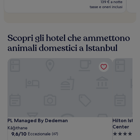
attuale
iniziale
139 € a notte
è
tasse e oneri inclusi
era
277 €
729 €
Scopri gli hotel che ammettono
animali domestici a Istanbul
PL Managed By Dedeman
Hilton Ista
PL
PL
Hilton
PL Managed By Dedeman
Hilton Ista
PL Managed By Dedeman
Hilton Ista
Managed
Managed
Istanbul
Center
Kâğıthane
By
By
Bomonti
9.6
9,6/10
Eccezionale
Struttura
(67)
su
Dedeman
Dedeman
Hotel