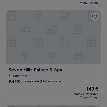
attuale
9 ago - 10 ago
(126
è
recensioni)
743 €
Seven Hills Palace & Spa
Seven Hills Palace & Spa
Seven Hills Palace & Spa
Sultanahmet
9.4
9,4/10
Eccezionale
(1.265 recensioni)
su
Il
143 €
10,
prezzo
Eccezionale,
tasse e oneri inclusi
attuale
11 ago - 12 ago
(1.265
è
recensioni)
143 €