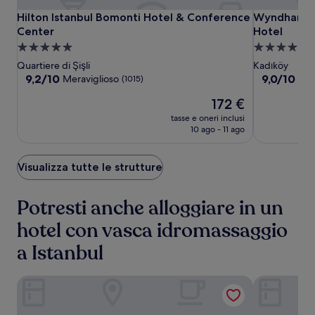
Hilton
Hilton
Wyndham
Hilton Istanbul Bomonti Hotel & Conference Center
Wyndham Gra
Hilton Istanbul Bomonti Hotel & Conference
Wyndham Gr
Istanbul
Istanbul
Grand
Center
Hotel
Bomonti
Bomonti
Istanbul
Struttura
Struttura
Hotel
Hotel
Kalamis
a
a
Quartiere di Şişli
Kadıköy
&
&
Marina
5.0
5.0
9.2
9.0
9,2/10
9,0/10
Meraviglioso
Mer
(1015)
Conference
Conference
Hotel
su
su
stelle
stelle
Il
172 €
10,
10,
Center
Center
prezzo
Meraviglioso,
Meraviglios
tasse e oneri inclusi
attuale
(1015)
(1254)
10 ago - 11 ago
è
172 €
Visualizza tutte le strutture
Potresti anche alloggiare in un
hotel con vasca idromassaggio
a Istanbul
Cityloft 161
Pera Palace