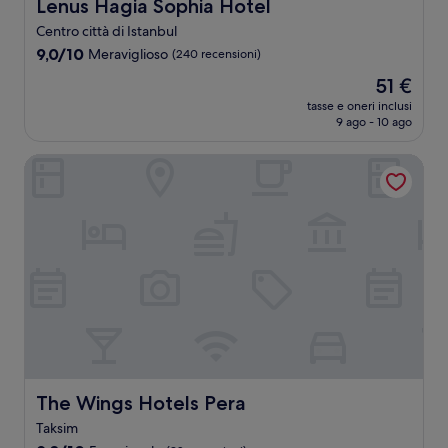
Lenus Hagia Sophia Hotel
Lenus Hagia Sophia Hotel
Centro città di Istanbul
9.0
9,0/10
Meraviglioso
(240 recensioni)
su
Il
51 €
10,
prezzo
Meraviglioso,
tasse e oneri inclusi
attuale
9 ago - 10 ago
(240
è
recensioni)
51 €
The Wings Hotels Pera
The Wings Hotels Pera
The Wings Hotels Pera
Taksim