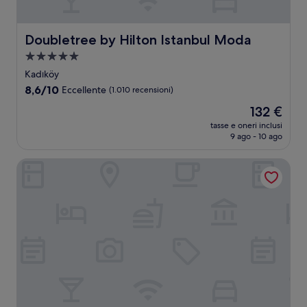
Doubletree by Hilton Istanbul Moda
Doubletree by Hilton Istanbul Moda
Struttura
a
Kadıköy
5.0
8.6
8,6/10
Eccellente
(1.010 recensioni)
stelle
su
Il
132 €
10,
prezzo
Eccellente,
tasse e oneri inclusi
attuale
9 ago - 10 ago
(1.010
è
recensioni)
132 €
Titanic City Taksim