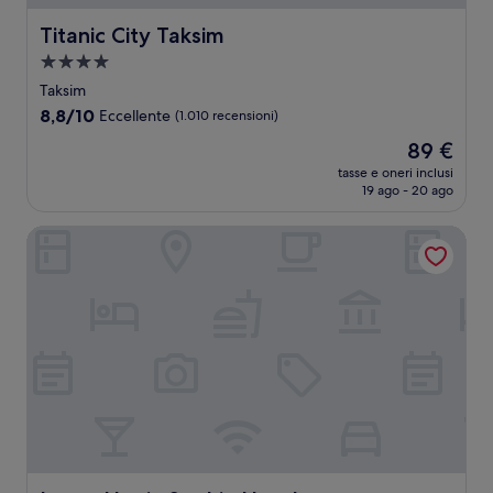
Titanic City Taksim
Titanic City Taksim
Struttura
a
Taksim
4.0
8.8
8,8/10
Eccellente
(1.010 recensioni)
stelle
su
Il
89 €
10,
prezzo
Eccellente,
tasse e oneri inclusi
attuale
19 ago - 20 ago
(1.010
è
recensioni)
89 €
Lenus Hagia Sophia Hotel