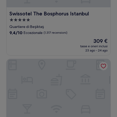
Swissotel The Bosphorus Istanbul
Swissotel The Bosphorus Istanbul
Struttura
a
Quartiere di Beşiktaş
5.0
9.4
9,4/10
Eccezionale
(1.317 recensioni)
stelle
su
Il
309 €
10,
prezzo
Eccezionale,
tasse e oneri inclusi
attuale
23 ago - 24 ago
(1.317
è
recensioni)
309 €
Sultanhan Hotel - Special Class