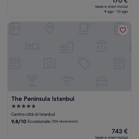
170 €
10,
prezzo
Meraviglioso,
tasse e oneri inclusi
attuale
9 ago - 10 ago
(1.012
è
recensioni)
170 €
The Peninsula Istanbul
The Peninsula Istanbul
The Peninsula Istanbul
Struttura
a
Centro città di Istanbul
5.0
9.8
9,8/10
Eccezionale
(126 recensioni)
stelle
su
Il
743 €
10,
prezzo
Eccezionale,
tasse e oneri inclusi