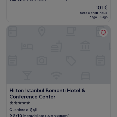
su
Il
101 €
10,
prezzo
Meraviglioso,
tasse e oneri inclusi
attuale
7 ago - 8 ago
(415
è
recensioni)
101 €
Hilton Istanbul Bomonti Hotel & Conference Center
Hilton Istanbul Bomonti Hotel & Conference Center
Hilton Istanbul Bomonti Hotel &
Conference Center
Struttura
a
Quartiere di Şişli
5.0
9.2
9,2/10
Meraviglioso
(1.015 recensioni)