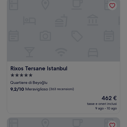
Rixos Tersane Istanbul
Rixos Tersane Istanbul
Rixos Tersane Istanbul
Struttura
a
Quartiere di Beyoğlu
5.0
9.2
9,2/10
Meraviglioso
(363 recensioni)
stelle
su
Il
462 €
10,
prezzo
Meraviglioso,
tasse e oneri inclusi
attuale
9 ago - 10 ago
(363
è
recensioni)
462 €
The Marmara Pera