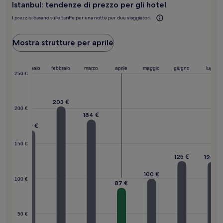
Istanbul: tendenze di prezzo per gli hotel
questa
meta?
I prezzi si basano sulle tariffe per una notte per due viaggiatori.
Mostra strutture per aprile
embre
gennaio
febbraio
marzo
aprile
maggio
giugno
luglio
250 €
203 €
200 €
184 €
169 €
150 €
1 €
125 €
124 €
100 €
100 €
87 €
50 €