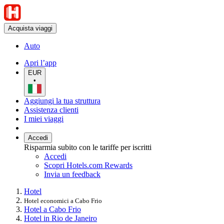
Acquista viaggi
Auto
Apri l’app
EUR
•
Aggiungi la tua struttura
Assistenza clienti
I miei viaggi
Accedi
Risparmia subito con le tariffe per iscritti
Accedi
Scopri Hotels.com Rewards
Invia un feedback
Hotel
Hotel economici a Cabo Frio
Hotel a Cabo Frio
Hotel in Rio de Janeiro