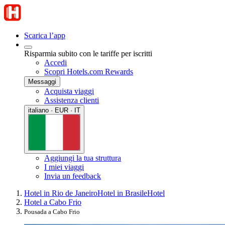
Scarica l’app
Risparmia subito con le tariffe per iscritti
Accedi
Scopri Hotels.com Rewards
Messaggi
Acquista viaggi
Assistenza clienti
italiano · EUR · IT
Aggiungi la tua struttura
I miei viaggi
Invia un feedback
Hotel in Rio de Janeiro
Hotel in Brasile
Hotel
Hotel a Cabo Frio
Pousada a Cabo Frio