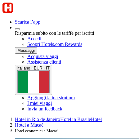
Scarica l’app
Risparmia subito con le tariffe per iscritti
Accedi
Scopri Hotels.com Rewards
Messaggi
Acquista viaggi
Assistenza clienti
italiano · EUR · IT
Aggiungi la tua struttura
I miei viaggi
Invia un feedback
Hotel in Rio de Janeiro
Hotel in Brasile
Hotel
Hotel a Macaé
Hotel economici a Macaé