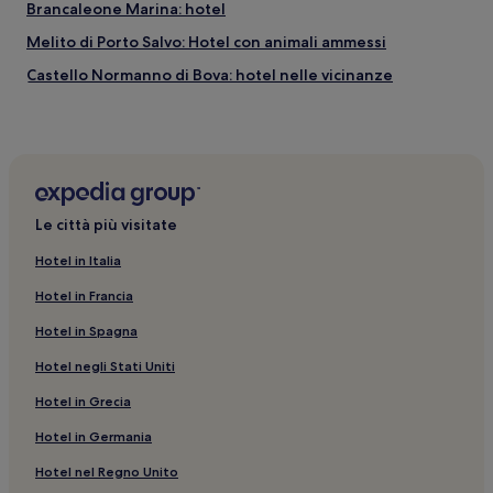
Brancaleone Marina: hotel
Melito di Porto Salvo: Hotel con animali ammessi
Castello Normanno di Bova: hotel nelle vicinanze
Palizzi: hotel
Casignana: hotel
Bianco: hotel
Bagaladi: hotel
Le città più visitate
Saline Joniche: hotel
Hotel in Italia
Roccaforte del Greco: hotel
Hotel in Francia
Stazione di Brancaleone: hotel nelle vicinanze
Hotel in Spagna
Spropolo: hotel
Hotel negli Stati Uniti
Montebello Jonico: hotel
Hotel in Grecia
Ferruzzano: hotel
San Lorenzo: hotel
Hotel in Germania
Melito di Porto Salvo: Hotel con parcheggio
Hotel nel Regno Unito