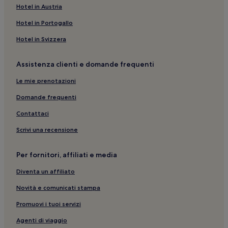
Parrocchia di Maria Santissima Annunziata: hotel nelle
Hotel in Austria
vicinanze
Hotel in Portogallo
Sant'agata del Bianco: hotel
Hotel in Svizzera
Condofuri: hotel
Pentedattilo: hotel
Assistenza clienti e domande frequenti
Prunella: hotel
Le mie prenotazioni
Caraffa del Bianco: hotel
Domande frequenti
Condofuri Marina: hotel
Contattaci
Pentedattilo: hotel nelle vicinanze
Scrivi una recensione
Bruzzano Zeffirio: hotel
Melito di Porto Salvo: hotel
Per fornitori, affiliati e media
Bova: hotel
Diventa un affiliato
Bova Marina: hotel
Novità e comunicati stampa
Africo: hotel
Promuovi i tuoi servizi
Palizzi Marina: hotel
Agenti di viaggio