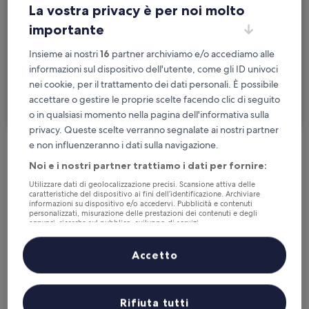
ven 21 ago - sab 22 ago
La vostra privacy è per noi molto
importante
Persone
2 persone, 1 camera
Insieme ai nostri
16
partner archiviamo e/o accediamo alle
informazioni sul dispositivo dell'utente, come gli ID univoci
Sono in viaggio per lavoro
nei cookie, per il trattamento dei dati personali. È possibile
accettare o gestire le proprie scelte facendo clic di seguito
Cerca
o in qualsiasi momento nella pagina dell'informativa sulla
privacy. Queste scelte verranno segnalate ai nostri partner
e non influenzeranno i dati sulla navigazione.
Cancellazione gratuita se cambi
Noi e i nostri partner trattiamo i dati per fornire:
programma
Utilizzare dati di geolocalizzazione precisi. Scansione attiva delle
caratteristiche del dispositivo ai fini dell’identificazione. Archiviare
informazioni su dispositivo e/o accedervi. Pubblicità e contenuti
Accumula vantaggi con ogni notte di
personalizzati, misurazione delle prestazioni dei contenuti e degli
soggiorno
annunci, ricerche sul pubblico, sviluppo di servizi.
Elenco dei partner (fornitori)
Accetto
Risparmia di più con le tariffe per soli
iscritti
Rifiuta tutti