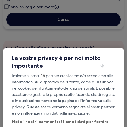
Sono in viaggio per lavoro
Cerca
Cancellazione gratuita se cambi
programma
La vostra privacy è per noi molto
importante
Accumula vantaggi con ogni notte di
soggiorno
Insieme ai nostri
16
partner archiviamo e/o accediamo alle
informazioni sul dispositivo dell'utente, come gli ID univoci
Risparmia di più con le tariffe per soli
nei cookie, per il trattamento dei dati personali. È possibile
accettare o gestire le proprie scelte facendo clic di seguito
iscritti
o in qualsiasi momento nella pagina dell'informativa sulla
privacy. Queste scelte verranno segnalate ai nostri partner
e non influenzeranno i dati sulla navigazione.
Controlla i prezzi per queste date
Noi e i nostri partner trattiamo i dati per fornire: