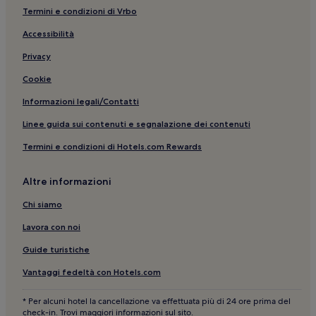
Maspalomas: Hotel per golfisti
Termini e condizioni di Vrbo
La Playa de Arguineguín: hotel
Accessibilità
Playa de las Mujeres: hotel nelle vicinanze
Privacy
Sonnenland: hotel
Cookie
Playa del Ingles: Appartamenti
Informazioni legali/Contatti
Monte León: hotel
Linee guida sui contenuti e segnalazione dei contenuti
Meloneras: hotel a 5 stelle
Termini e condizioni di Hotels.com Rewards
Maspalomas: Hotel con cucina
Arguineguin: Aparthotel
Altre informazioni
Maspalomas: Hotel con servizi business
Chi siamo
Playa del Ingles: Hotel sulla spiaggia
Lavora con noi
Spiaggia Llano de los Militares: hotel nelle vicinanze
Guide turistiche
Maspalomas: hotel a 4 stelle
Vantaggi fedeltà con Hotels.com
Pasito Blanco: hotel
* Per alcuni hotel la cancellazione va effettuata più di 24 ore prima del
Sioux City Park: hotel nelle vicinanze
check-in. Trovi maggiori informazioni sul sito.