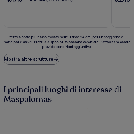
su
su
stelle
stelle
10,
10,
Eccezionale,
Ottimo,
(636
(1.355
recensioni)
recensioni
Prezzo
Prezzo a notte più basso trovato nelle ultime 24 ore, per un soggiorno di 1
notte per 2 adulti. Prezzi e disponibilità possono cambiare. Potrebbero essere
a
previste condizioni aggiuntive.
notte
più
basso
Mostra altre strutture
trovato
nelle
ultime
24
ore,
I principali luoghi di interesse di
per
un
Maspalomas
soggiorno
di
1
notte
per
2
adulti.