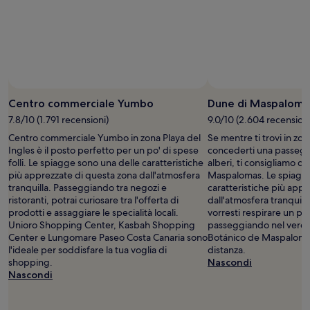
Prezzi
e
disponibilità
possono
cambiare.
Potrebbero
essere
previste
Centro commerciale Yumbo
Dune di Maspaloma
condizioni
7.8/10 (1.791 recensioni)
9.0/10 (2.604 recensioni
aggiuntive.
Centro commerciale Yumbo in zona Playa del
Se mentre ti trovi in z
Ingles è il posto perfetto per un po' di spese
concederti una passeggia
folli. Le spiagge sono una delle caratteristiche
alberi, ti consigliamo di
più apprezzate di questa zona dall'atmosfera
Maspalomas. Le spiagge
tranquilla. Passeggiando tra negozi e
caratteristiche più app
ristoranti, potrai curiosare tra l'offerta di
dall'atmosfera tranquill
prodotti e assaggiare le specialità locali.
vorresti respirare un po'
Unioro Shopping Center, Kasbah Shopping
passeggiando nel verd
Center e Lungomare Paseo Costa Canaria sono
Botánico de Maspalomas,
l'ideale per soddisfare la tua voglia di
distanza.
shopping.
Nascondi
Nascondi