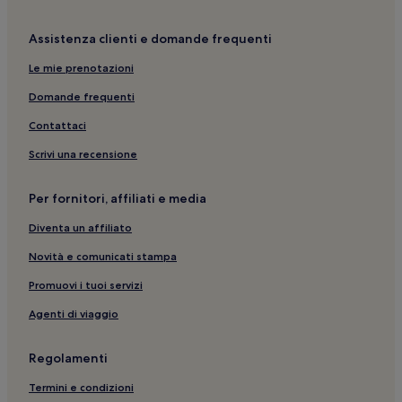
San Agustin: Hotel per famiglie
San Agustin: hotel
Assistenza clienti e domande frequenti
Playa Maspalomas: hotel nelle vicinanze
Le mie prenotazioni
Maspalomas: Hotel con piscina
Domande frequenti
Gran Canaria: Guest house
Contattaci
Playa del Ingles: Hotel LGBTQIA+
Scrivi una recensione
Spiaggia di Meloneras: hotel nelle vicinanze
Maspalomas: Hotel con colazione gratuita
Per fornitori, affiliati e media
Laguna La Carcha: hotel nelle vicinanze
Diventa un affiliato
Spiaggia di El Aguila: hotel nelle vicinanze
Novità e comunicati stampa
Spiagge del Veril: hotel nelle vicinanze
Promuovi i tuoi servizi
Spiaggia de Las Carpinteras: hotel nelle vicinanze
Agenti di viaggio
Gran Canaria: Appartamenti
Maspalomas: Hotel LGBTQIA+
Regolamenti
Meloneras: Hotel sulla spiaggia
Termini e condizioni