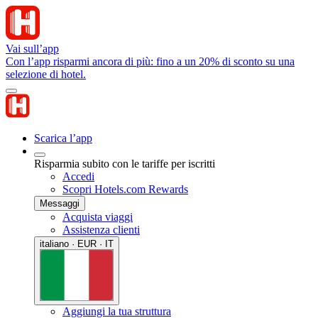
Vai sull’app
Con l’app risparmi ancora di più: fino a un 20% di sconto su una
selezione di hotel.
Scarica l’app
Risparmia subito con le tariffe per iscritti
Accedi
Scopri Hotels.com Rewards
Messaggi
Acquista viaggi
Assistenza clienti
italiano · EUR · IT
Aggiungi la tua struttura