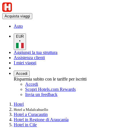
Acquista viaggi
Auto
EUR
•
Aggiungi la tua struttura
Assistenza clienti
I miei viaggi
Accedi
Risparmia subito con le tariffe per iscritti
Accedi
Scopri Hotels.com Rewards
Invia un feedback
Hotel
Hotel a Malalcahuello
Hotel a Curacautin
Hotel in Regione di Araucanía
Hotel in Cile