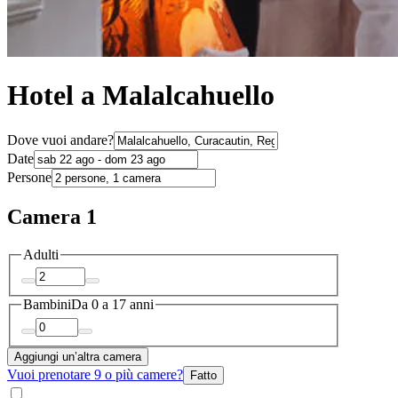
Hotel a Malalcahuello
Dove vuoi andare?
Date
Persone
Camera 1
Adulti
Bambini
Da 0 a 17 anni
Aggiungi un’altra camera
Vuoi prenotare 9 o più camere?
Fatto