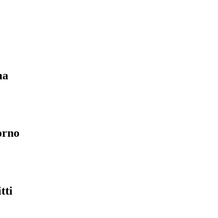
ma
orno
tti