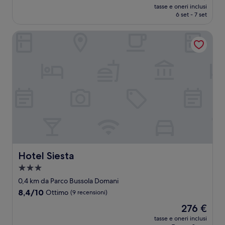
prezzo
Eccellente,
tasse e oneri inclusi
attuale
6 set - 7 set
(7
è
recensioni)
147 €
Hotel Siesta
Hotel Siesta
Hotel Siesta
Struttura
a
0,4 km da Parco Bussola Domani
3.0
8.4
8,4/10
Ottimo
(9 recensioni)
stelle
su
Il
276 €
10,
prezzo
Ottimo,
tasse e oneri inclusi
attuale