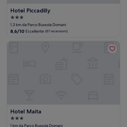
Hotel Piccadilly
Hotel Piccadilly
Struttura
a
1,3 km da Parco Bussola Domani
3.0
8.6
8,6/10
Eccellente
(87 recensioni)
stelle
su
10,
Hotel Maita
Eccellente,
(87
recensioni)
Hotel Maita
Hotel Maita
Struttura
a
1 km da Parco Bussola Domani