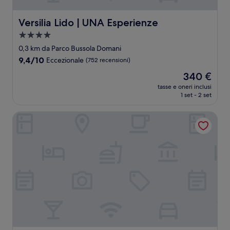
Versilia Lido | UNA Esperienze
Versilia Lido | UNA Esperienze
Struttura
a
0,3 km da Parco Bussola Domani
4.0
9.4
9,4/10
Eccezionale
(752 recensioni)
stelle
su
Il
340 €
10,
prezzo
Eccezionale,
tasse e oneri inclusi
attuale
1 set - 2 set
(752
è
recensioni)
340 €
Park Hotel Villa Ariston