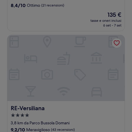
3.0
8.4
8,4/10
Ottimo
(21 recensioni)
stelle
su
Il
135 €
10,
prezzo
Ottimo,
tasse e oneri inclusi
attuale
6 set - 7 set
(21
è
recensioni)
135 €
RE-Versiliana
RE-Versiliana
RE-Versiliana
Struttura
a
3,8 km da Parco Bussola Domani
4.0
9.2
9,2/10
Meraviglioso
(43 recensioni)