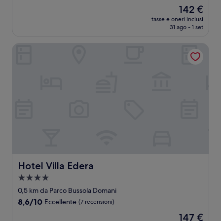
stelle
su
Il
142 €
10,
prezzo
Meraviglioso,
tasse e oneri inclusi
attuale
31 ago - 1 set
(11
è
recensioni)
142 €
Hotel Villa Edera
Hotel Villa Edera
Hotel Villa Edera
Struttura
a
0,5 km da Parco Bussola Domani
4.0
8.6
8,6/10
Eccellente
(7 recensioni)
stelle
su
Il
147 €
10,