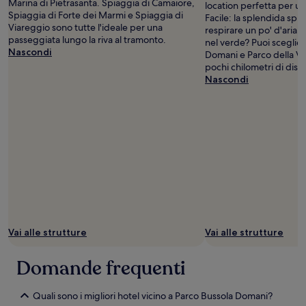
Marina di Pietrasanta. Spiaggia di Camaiore,
location perfetta per un 
Spiaggia di Forte dei Marmi e Spiaggia di
Facile: la splendida spia
Viareggio sono tutte l'ideale per una
respirare un po' d'aria
passeggiata lungo la riva al tramonto.
nel verde? Puoi sceglier
Nascondi
Domani e Parco della Ver
pochi chilometri di dist
Nascondi
Vai alle strutture
Vai alle strutture
Domande frequenti
Quali sono i migliori hotel vicino a Parco Bussola Domani?