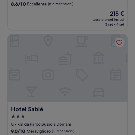
4.0
8.6
8,6/10
Eccellente
(515 recensioni)
stelle
su
Il
215 €
10,
prezzo
Eccellente,
tasse e oneri inclusi
attuale
3 set - 4 set
(515
è
recensioni)
215 €
Hotel Sablé
Hotel Sablé
Hotel Sablé
Struttura
a
0,7 km da Parco Bussola Domani
3.0
9.0
9,0/10
Meraviglioso
(11 recensioni)