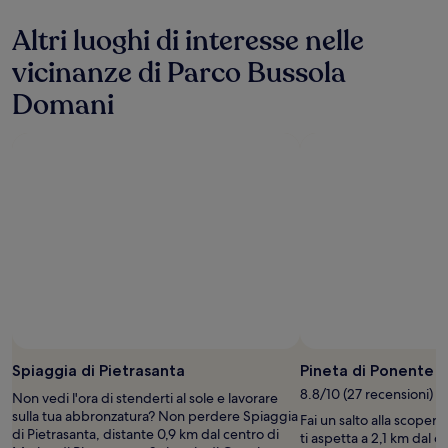
ore,
Altri luoghi di interesse nelle
per
un
vicinanze di Parco Bussola
soggiorno
di
Domani
1
notte
per
2
adulti.
Prezzi
e
disponibilità
possono
cambiare.
Potrebbero
essere
previste
condizioni
Foto di alisha rothman
Foto
aggiuntive.
gratuita
Spiaggia di Pietrasanta
Pineta di Ponente
di
8.8/10 (27 recensioni)
Non vedi l'ora di stenderti al sole e lavorare
alisha
sulla tua abbronzatura? Non perdere Spiaggia
Fai un salto alla scopert
rothman
di Pietrasanta, distante 0,9 km dal centro di
ti aspetta a 2,1 km dal c