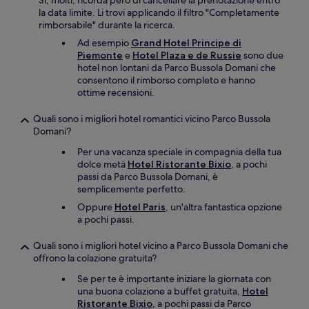
Sì, molti, ricorda però di cancellare la prenotazione entro
la data limite. Li trovi applicando il filtro "Completamente
rimborsabile" durante la ricerca.
Ad esempio
Grand Hotel Principe di
Piemonte
e
Hotel Plaza e de Russie
sono due
hotel non lontani da Parco Bussola Domani che
consentono il rimborso completo e hanno
ottime recensioni.
Quali sono i migliori hotel romantici vicino Parco Bussola
Domani?
Per una vacanza speciale in compagnia della tua
dolce metà
Hotel Ristorante Bixio
, a pochi
passi da Parco Bussola Domani, è
semplicemente perfetto.
Oppure
Hotel Paris
, un'altra fantastica opzione
a pochi passi.
Quali sono i migliori hotel vicino a Parco Bussola Domani che
offrono la colazione gratuita?
Se per te è importante iniziare la giornata con
una buona colazione a buffet gratuita,
Hotel
Ristorante Bixio
, a pochi passi da Parco