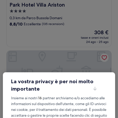
Park Hotel Villa Ariston
Park Hotel Villa Ariston
Struttura
a
0,3 km da Parco Bussola Domani
4.0
8.8
8,8/10
Eccellente
(135 recensioni)
stelle
su
Il
308 €
10,
prezzo
Eccellente,
tasse e oneri inclusi
attuale
24 ago - 25 ago
(135
è
recensioni)
308 €
Hotel Paris
La vostra privacy è per noi molto
importante
Insieme ai nostri
16
partner archiviamo e/o accediamo alle
informazioni sul dispositivo dell'utente, come gli ID univoci
nei cookie, per il trattamento dei dati personali. È possibile
Hotel Paris
Hotel Paris
accettare o gestire le proprie scelte facendo clic di seguito