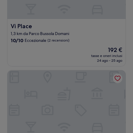
Vi Place
Vi Place
1,3 km da Parco Bussola Domani
10.0
10/10
Eccezionale
(2 recensioni)
su
Il
192 €
10,
prezzo
Eccezionale,
tasse e oneri inclusi
attuale
24 ago - 25 ago
(2
è
recensioni)
192 €
Hotel Piccadilly