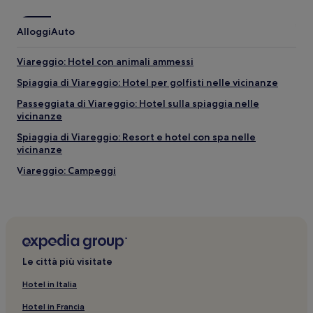
Alloggi
Auto
Viareggio: Hotel con animali ammessi
Spiaggia di Viareggio: Hotel per golfisti nelle vicinanze
Passeggiata di Viareggio: Hotel sulla spiaggia nelle
vicinanze
Spiaggia di Viareggio: Resort e hotel con spa nelle
vicinanze
Viareggio: Campeggi
Norcineria Bonuccelli: hotel nelle vicinanze
Spiaggia di Viareggio: Hotel di lusso nelle vicinanze
Spiaggia di Viareggio: hotel a 2 stelle
Lido di Camaiore: hotel a 3 stelle
Le città più visitate
Parco della Versiliana: hotel nelle vicinanze
Hotel in Italia
Marina di Pietrasanta: Hotel sulla spiaggia
Hotel in Francia