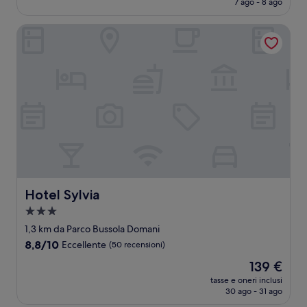
7 ago - 8 ago
(9
è
recensioni)
276 €
Hotel Sylvia
Hotel Sylvia
Hotel Sylvia
Struttura
a
1,3 km da Parco Bussola Domani
3.0
8.8
8,8/10
Eccellente
(50 recensioni)
stelle
su
Il
139 €
10,
prezzo
Eccellente,
tasse e oneri inclusi
attuale
30 ago - 31 ago
(50
è
recensioni)