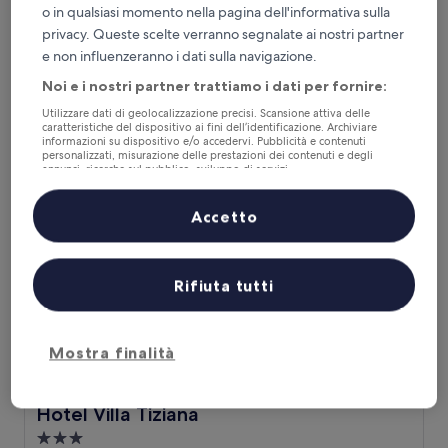
o in qualsiasi momento nella pagina dell'informativa sulla
Struttura
privacy. Queste scelte verranno segnalate ai nostri partner
a
0,6 km da Parco Bussola Domani
e non influenzeranno i dati sulla navigazione.
3.0
8.4
8,4/10
Ottimo
(46 recensioni)
stelle
su
Noi e i nostri partner trattiamo i dati per fornire:
Il
219 €
10,
prezzo
Utilizzare dati di geolocalizzazione precisi. Scansione attiva delle
Ottimo,
tasse e oneri inclusi
attuale
caratteristiche del dispositivo ai fini dell’identificazione. Archiviare
11 ago - 12 ago
(46
informazioni su dispositivo e/o accedervi. Pubblicità e contenuti
è
recensioni)
personalizzati, misurazione delle prestazioni dei contenuti e degli
219 €
annunci, ricerche sul pubblico, sviluppo di servizi.
Hotel Villa Tiziana
Elenco dei partner (fornitori)
Accetto
Rifiuta tutti
Mostra finalità
Hotel Villa Tiziana
Hotel Villa Tiziana
Struttura