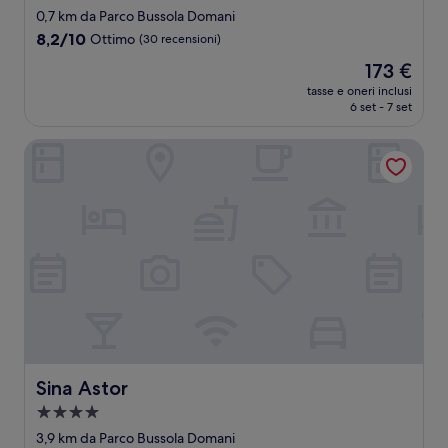
a
0,7 km da Parco Bussola Domani
3.0
8.2
8,2/10
Ottimo
(30 recensioni)
stelle
su
Il
173 €
10,
prezzo
Ottimo,
tasse e oneri inclusi
attuale
6 set - 7 set
(30
è
recensioni)
173 €
Sina Astor
Sina Astor
Sina Astor
Struttura
a
3,9 km da Parco Bussola Domani