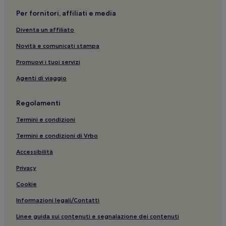
Lido di Camaiore: Hotel con palestra
Per fornitori, affiliati e media
Passeggiata di Viareggio: Resort e hotel con spa nelle
vicinanze
Diventa un affiliato
Viareggio: hotel a 4 stelle
Novità e comunicati stampa
Cittadella del Carnevale: hotel nelle vicinanze
Promuovi i tuoi servizi
Viareggio: B&B
Agenti di viaggio
Spiaggia di Viareggio: Hotel con parcheggio nelle
vicinanze
Regolamenti
Viareggio: Hotel economici
Termini e condizioni
Marina di Pietrasanta: Hotel con servizi business
Termini e condizioni di Vrbo
Piano di Mommio: hotel
Accessibilità
Villa Paolina: hotel nelle vicinanze
Privacy
Passeggiata di Viareggio: Hotel LGBTQIA+ nelle vicinanze
Cookie
Marina di Pietrasanta: Hotel con cucina
Informazioni legali/Contatti
Duomo di Pietrasanta: hotel nelle vicinanze
Linee guida sui contenuti e segnalazione dei contenuti
Spiaggia di Viareggio: Appartamenti