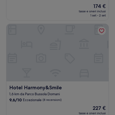
stelle
su
Il
174 €
10,
prezzo
Meraviglioso,
tasse e oneri inclusi
attuale
1 set - 2 set
(43
è
recensioni)
174 €
Hotel Harmony&Smile
Hotel Harmony&Smile
Hotel Harmony&Smile
1,6 km da Parco Bussola Domani
9.6
9,6/10
Eccezionale
(8 recensioni)
su
Il
227 €
10,
prezzo
Eccezionale,
tasse e oneri inclusi