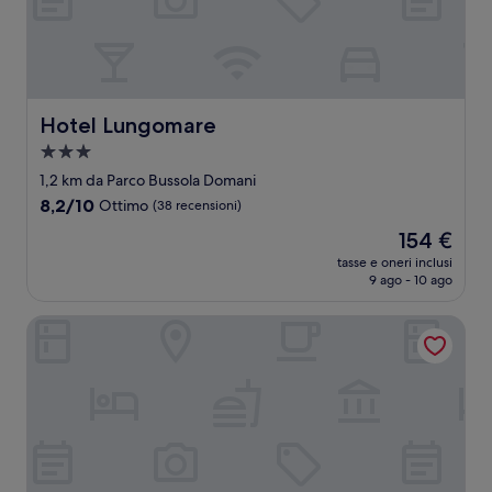
Hotel Lungomare
Hotel Lungomare
Struttura
a
1,2 km da Parco Bussola Domani
3.0
8.2
8,2/10
Ottimo
(38 recensioni)
stelle
su
Il
154 €
10,
prezzo
Ottimo,
tasse e oneri inclusi
attuale
9 ago - 10 ago
(38
è
recensioni)
154 €
Vi Place