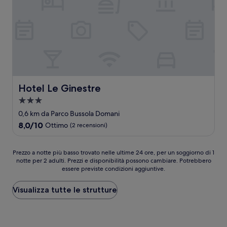
Hotel Le Ginestre
Hotel Le Ginestre
Struttura
a
0,6 km da Parco Bussola Domani
3.0
8.0
8,0/10
Ottimo
(2 recensioni)
stelle
su
10,
Ottimo,
Prezzo
Prezzo a notte più basso trovato nelle ultime 24 ore, per un soggiorno di 1
(2
notte per 2 adulti. Prezzi e disponibilità possono cambiare. Potrebbero
a
essere previste condizioni aggiuntive.
recensioni)
notte
più
basso
Visualizza tutte le strutture
trovato
nelle
ultime
24