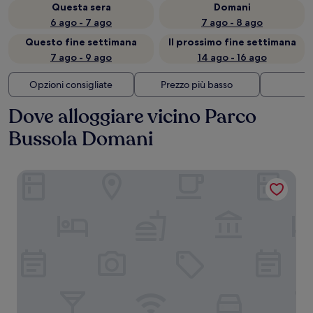
Questa sera
Domani
6 ago - 7 ago
7 ago - 8 ago
Questo fine settimana
Il prossimo fine settimana
7 ago - 9 ago
14 ago - 16 ago
Opzioni consigliate
Prezzo più basso
Di
Dove alloggiare vicino Parco
Bussola Domani
Versilia Lido | UNA Esperienze