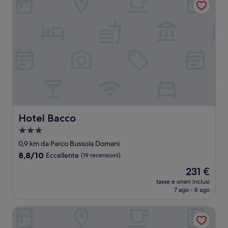
Hotel Bacco
Hotel Bacco
Struttura
a
0,9 km da Parco Bussola Domani
3.0
8.8
8,8/10
Eccellente
(19 recensioni)
stelle
su
Il
231 €
10,
prezzo
Eccellente,
tasse e oneri inclusi
attuale
7 ago - 8 ago
(19
è
recensioni)
231 €
Hotel Luca