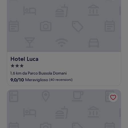
Hotel Luca
Hotel Luca
Struttura
a
1,6 km da Parco Bussola Domani
3.0
9.0
9,0/10
Meraviglioso
(40 recensioni)
stelle
su
10,
Hotel Lungomare
Meraviglioso,
(40
recensioni)