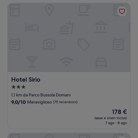
139 €
Hotel Sirio
Hotel Sirio
Hotel Sirio
Struttura
a
1,1 km da Parco Bussola Domani
3.0
9.0
9,0/10
Meraviglioso
(75 recensioni)
stelle
su
Il
178 €
10,
prezzo
Meraviglioso,
tasse e oneri inclusi
attuale
7 ago - 8 ago
(75
è
recensioni)
178 €
Hotel Bacco