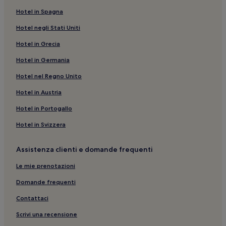
Marina di Pietrasanta: Hotel con piscina
Hotel in Spagna
Lido di Camaiore: Hotel sulla spiaggia
Hotel negli Stati Uniti
Tonfano: Hotel per famiglie
Hotel in Grecia
Tonfano: Hotel con animali ammessi
Hotel in Germania
Torre Matilde: hotel nelle vicinanze
Hotel nel Regno Unito
Marina di Pietrasanta: Hotel con parcheggio
Hotel in Austria
Spiaggia di Pietrasanta: hotel nelle vicinanze
Lido di Camaiore: Hotel con servizi business
Hotel in Portogallo
Lido di Camaiore: Hotel per famiglie
Hotel in Svizzera
Marina di Pietrasanta: Appartamenti
Assistenza clienti e domande frequenti
Passeggiata di Viareggio: hotel a 2 stelle
Le mie prenotazioni
Marina di Pietrasanta: Hotel di lusso
Domande frequenti
Piazza Maria Luisa: hotel nelle vicinanze
Contattaci
Pietrasanta: hotel a 4 stelle
Pietrasanta: Appartamenti
Scrivi una recensione