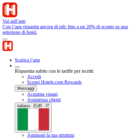
Vai sull’app
Con l’app risparmi ancora di più: fino a un 20% di sconto su una
selezione di hotel.
Scarica l’app
Risparmia subito con le tariffe per iscritti
Accedi
Scopri Hotels.com Rewards
Messaggi
Acquista viaggi
Assistenza clienti
italiano · EUR · IT
Aggiungi la tua struttura