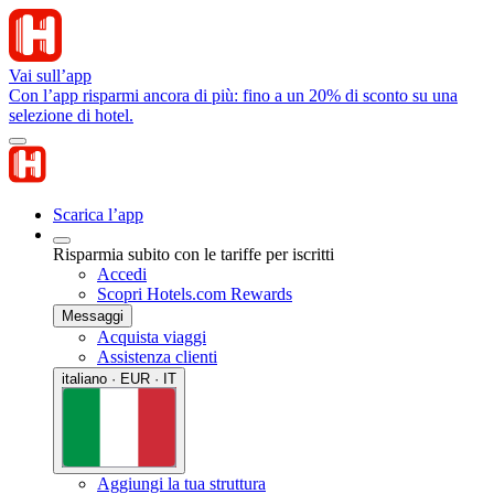
Vai sull’app
Con l’app risparmi ancora di più: fino a un 20% di sconto su una
selezione di hotel.
Scarica l’app
Risparmia subito con le tariffe per iscritti
Accedi
Scopri Hotels.com Rewards
Messaggi
Acquista viaggi
Assistenza clienti
italiano · EUR · IT
Aggiungi la tua struttura