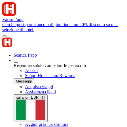
Vai sull’app
Con l’app risparmi ancora di più: fino a un 20% di sconto su una
selezione di hotel.
Scarica l’app
Risparmia subito con le tariffe per iscritti
Accedi
Scopri Hotels.com Rewards
Messaggi
Acquista viaggi
Assistenza clienti
italiano · EUR · IT
Aggiungi la tua struttura