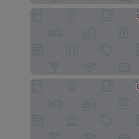
7Pines Resort Sardinia-A Destination By Hyatt
Hotel la Bisaccia