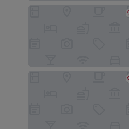
W Sardinia - Poltu Quatu
Aethos Sardinia