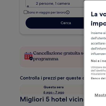
2 persone, 1 camera
La v
Sono in viaggio per lavoro
impo
Cerca
Insieme ai
dell'utent
accettare 
dell'infor
Cancellazione gratuita se cambi
influenzer
programma
Noi e i n
Utilizzare da
dell’identifi
misurazione d
Controlla i prezzi per queste date
Elenco dei 
Questa sera
6 ago - 7 ago
Mostr
Migliori 5 hotel vicino a Ca