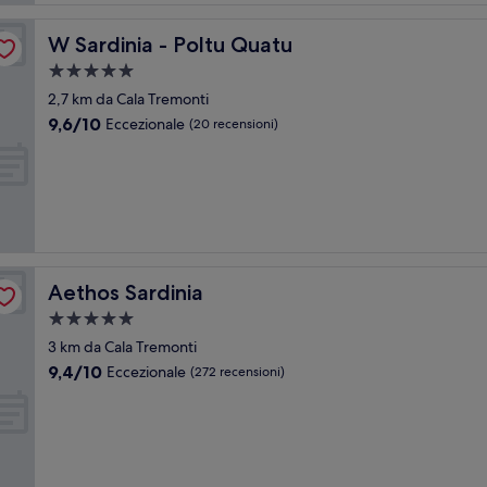
W Sardinia - Poltu Quatu
W Sardinia - Poltu Quatu
Struttura
a
2,7 km da Cala Tremonti
5.0
9.6
9,6/10
Eccezionale
(20 recensioni)
stelle
su
10,
Eccezionale,
(20
recensioni)
Aethos Sardinia
Aethos Sardinia
Struttura
a
3 km da Cala Tremonti
5.0
9.4
9,4/10
Eccezionale
(272 recensioni)
stelle
su
10,
Eccezionale,
(272
recensioni)