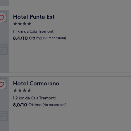
Hotel Punta Est
Hotel Punta Est
Struttura
a
1,1 km da Cala Tremonti
4.0
8.4
8,4/10
Ottimo
(91 recensioni)
stelle
su
10,
Ottimo,
(91
recensioni)
Hotel Cormorano
Hotel Cormorano
Struttura
a
1,2 km da Cala Tremonti
4.0
8.0
8,0/10
Ottimo
(46 recensioni)
stelle
su
10,
Ottimo,
(46
recensioni)