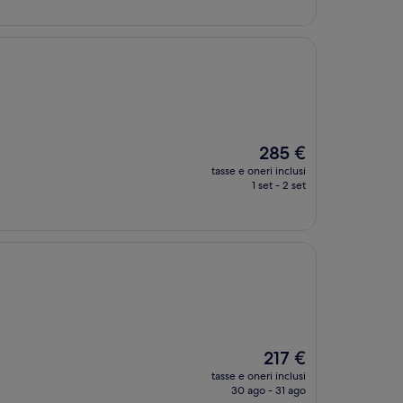
330 €
Il
285 €
prezzo
tasse e oneri inclusi
attuale
1 set - 2 set
è
285 €
Il
217 €
prezzo
tasse e oneri inclusi
attuale
30 ago - 31 ago