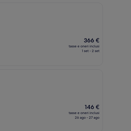
Il
366 €
prezzo
tasse e oneri inclusi
attuale
1 set - 2 set
è
366 €
Il
146 €
prezzo
tasse e oneri inclusi
attuale
26 ago - 27 ago
è
146 €