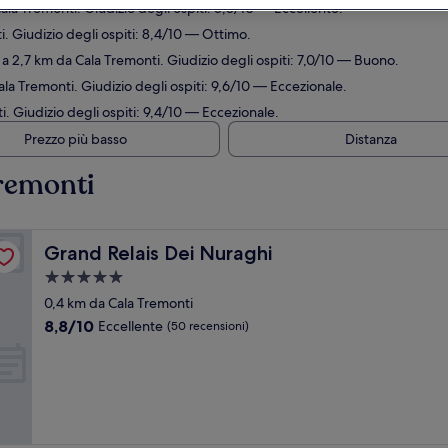
ala Tremonti. Giudizio degli ospiti: 8,8/10 — Eccellente.
i. Giudizio degli ospiti: 8,4/10 — Ottimo.
 a 2,7 km da Cala Tremonti. Giudizio degli ospiti: 7,0/10 — Buono.
ala Tremonti. Giudizio degli ospiti: 9,6/10 — Eccezionale.
. Giudizio degli ospiti: 9,4/10 — Eccezionale.
Prezzo più basso
Distanza
Tremonti
Grand Relais Dei Nuraghi
Grand Relais Dei Nuraghi
Struttura
a
0,4 km da Cala Tremonti
5.0
8.8
8,8/10
Eccellente
(50 recensioni)
stelle
su
10,
Eccellente,
(50
recensioni)