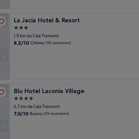
La Jacia Hotel & Resort
La Jacia Hotel & Resort
Struttura
a
1,5 km da Cala Tremonti
3.0
8.2
8,2/10
Ottimo
(90 recensioni)
stelle
su
10,
Ottimo,
(90
recensioni)
Blu Hotel Laconia Village
Blu Hotel Laconia Village
Struttura
a
2,7 km da Cala Tremonti
4.0
7.0
7,0/10
Buono
(29 recensioni)
stelle
su
10,
Buono,
(29