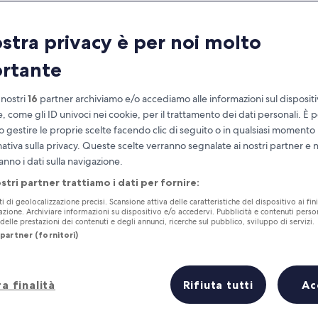
ostra privacy è per noi molto
rtante
 nostri
16
partner archiviamo e/o accediamo alle informazioni sul disposit
e, come gli ID univoci nei cookie, per il trattamento dei dati personali. È p
o gestire le proprie scelte facendo clic di seguito o in qualsiasi momento
mativa sulla privacy. Queste scelte verranno segnalate ai nostri partner e 
Accumula vantaggi con ogni notte di
anno i dati sulla navigazione.
soggiorno
ostri partner trattiamo i dati per fornire:
ti di geolocalizzazione precisi. Scansione attiva delle caratteristiche del dispositivo ai fini
cazione. Archiviare informazioni su dispositivo e/o accedervi. Pubblicità e contenuti person
elle prestazioni dei contenuti e degli annunci, ricerche sul pubblico, sviluppo di servizi.
partner (fornitori)
Domani
Questo fine settiman
7 ago - 8 ago
7 ago - 9 ago
a finalità
Rifiuta tutti
Ac
la Tremonti in breve