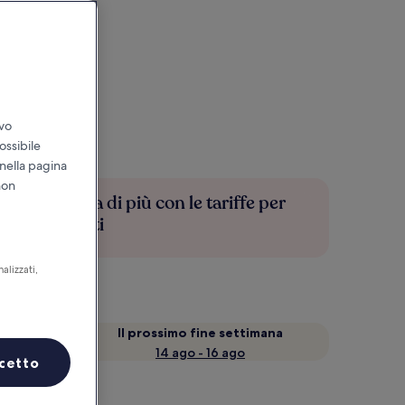
ivo
ossibile
 nella pagina
non
Risparmia di più con le tariffe per
soli iscritti
alizzati,
a
Il prossimo fine settimana
14 ago - 16 ago
cetto