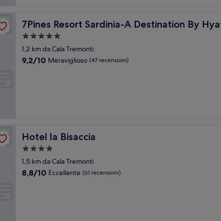
7Pines Resort Sardinia-A Destination By Hyatt
7Pines Resort Sardinia-A Destination By Hya
Struttura
a
1,2 km da Cala Tremonti
5.0
9.2
9,2/10
Meraviglioso
(47 recensioni)
stelle
su
10,
Meraviglioso,
(47
recensioni)
Hotel la Bisaccia
Hotel la Bisaccia
Struttura
a
1,5 km da Cala Tremonti
4.0
8.8
8,8/10
Eccellente
(61 recensioni)
stelle
su
10,
Eccellente,
(61
recensioni)