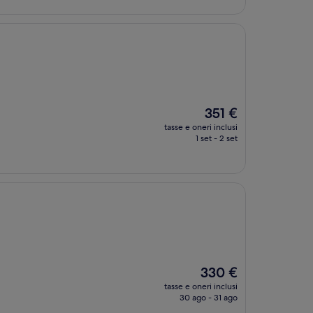
521 €
Il
351 €
prezzo
tasse e oneri inclusi
attuale
1 set - 2 set
è
351 €
Il
330 €
prezzo
tasse e oneri inclusi
attuale
30 ago - 31 ago
è