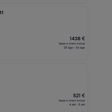
tt
Il
1438 €
prezzo
tasse e oneri inclusi
attuale
25 ago - 26 ago
è
1438 €
Il
521 €
prezzo
tasse e oneri inclusi
attuale
4 set - 5 set
è