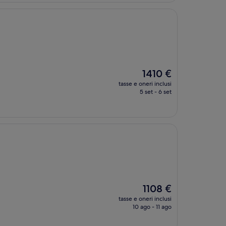
Il
1410 €
prezzo
tasse e oneri inclusi
attuale
5 set - 6 set
è
1410 €
Il
1108 €
prezzo
tasse e oneri inclusi
attuale
10 ago - 11 ago
è
1108 €