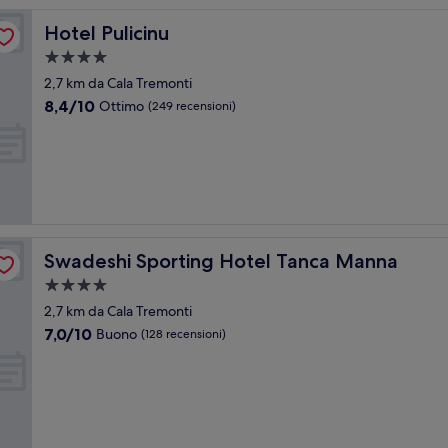
Hotel Pulicinu
Hotel Pulicinu
Struttura
a
2,7 km da Cala Tremonti
4.0
8.4
8,4/10
Ottimo
(249 recensioni)
stelle
su
10,
Ottimo,
(249
recensioni)
Swadeshi Sporting Hotel Tanca Manna
Swadeshi Sporting Hotel Tanca Manna
Struttura
a
2,7 km da Cala Tremonti
4.0
7.0
7,0/10
Buono
(128 recensioni)
stelle
su
10,
Buono,
(128
recensioni)