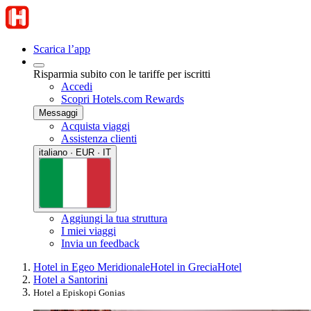
Scarica l’app
Risparmia subito con le tariffe per iscritti
Accedi
Scopri Hotels.com Rewards
Messaggi
Acquista viaggi
Assistenza clienti
italiano · EUR · IT
Aggiungi la tua struttura
I miei viaggi
Invia un feedback
Hotel in Egeo Meridionale
Hotel in Grecia
Hotel
Hotel a Santorini
Hotel a Episkopi Gonias