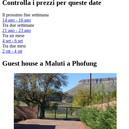
Controlla i prezzi per queste date
Il prossimo fine settimana
14 ago - 16 ago
Tra due settimane
21 ago - 23 ago
Tra un mese
4 set - 6 set
Tra due mesi
2 ott - 4 ott
Guest house a Maluti a Phofung