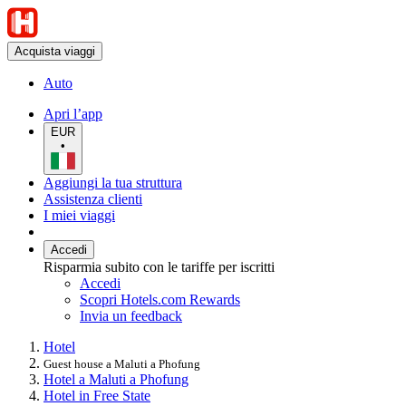
Acquista viaggi
Auto
Apri l’app
EUR
•
Aggiungi la tua struttura
Assistenza clienti
I miei viaggi
Accedi
Risparmia subito con le tariffe per iscritti
Accedi
Scopri Hotels.com Rewards
Invia un feedback
Hotel
Guest house a Maluti a Phofung
Hotel a Maluti a Phofung
Hotel in Free State