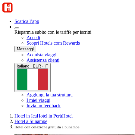
Scarica l’app
Risparmia subito con le tariffe per iscritti
Accedi
Scopri Hotels.com Rewards
Messaggi
Acquista viaggi
Assistenza clienti
italiano · EUR · IT
Aggiungi la tua struttura
I miei viaggi
Invia un feedback
Hotel in Ica
Hotel in Perù
Hotel
Hotel a Sunampe
Hotel con colazione gratuita a Sunampe