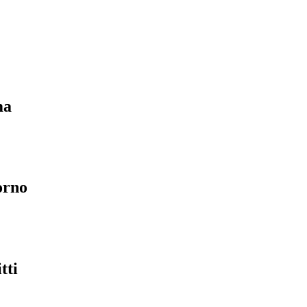
ma
orno
tti