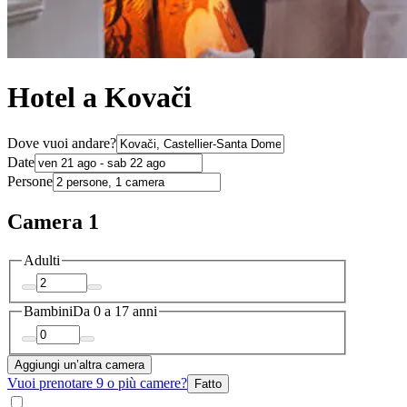
Hotel a Kovači
Dove vuoi andare?
Date
Persone
Camera 1
Adulti
Bambini
Da 0 a 17 anni
Aggiungi un’altra camera
Vuoi prenotare 9 o più camere?
Fatto