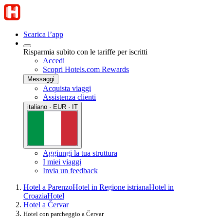
Scarica l’app
Risparmia subito con le tariffe per iscritti
Accedi
Scopri Hotels.com Rewards
Messaggi
Acquista viaggi
Assistenza clienti
italiano · EUR · IT
Aggiungi la tua struttura
I miei viaggi
Invia un feedback
Hotel a Parenzo
Hotel in Regione istriana
Hotel in
Croazia
Hotel
Hotel a Červar
Hotel con parcheggio a Červar