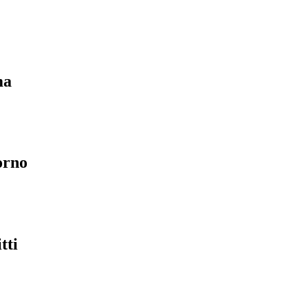
ma
orno
tti