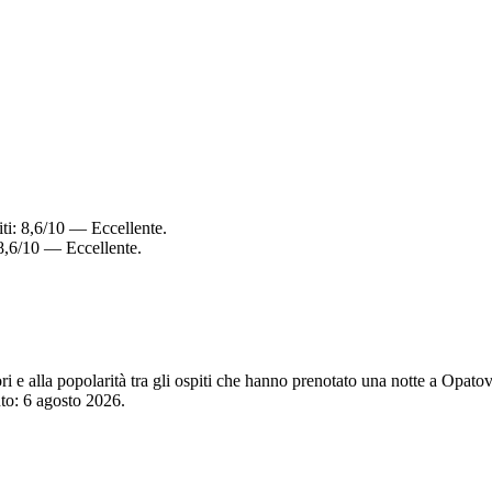
iti: 8,6/10 — Eccellente.
 8,6/10 — Eccellente.
tori e alla popolarità tra gli ospiti che hanno prenotato una notte a Op
nto:
6 agosto 2026
.