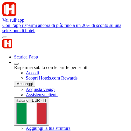
Vai sull’app
Con l’app risparmi ancora di più: fino a un 20% di sconto su una
selezione di hotel.
Scarica l’app
Risparmia subito con le tariffe per iscritti
Accedi
Scopri Hotels.com Rewards
Messaggi
Acquista viaggi
Assistenza clienti
italiano · EUR · IT
Aggiungi la tua struttura