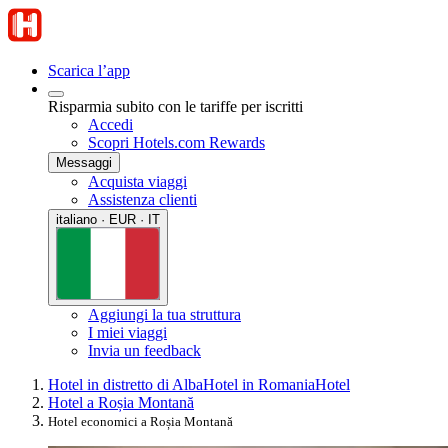
Scarica l’app
Risparmia subito con le tariffe per iscritti
Accedi
Scopri Hotels.com Rewards
Messaggi
Acquista viaggi
Assistenza clienti
italiano · EUR · IT
Aggiungi la tua struttura
I miei viaggi
Invia un feedback
Hotel in distretto di Alba
Hotel in Romania
Hotel
Hotel a Roșia Montană
Hotel economici a Roșia Montană