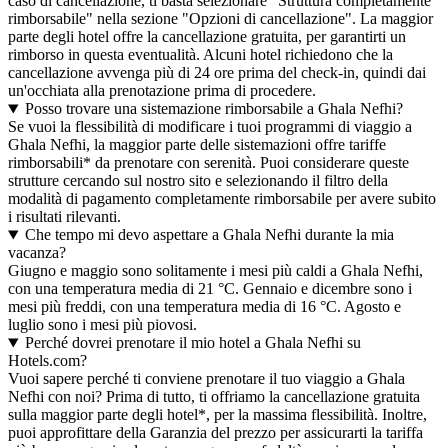
caso di cancellazione, ti basta selezionare "Struttura completamente
rimborsabile" nella sezione "Opzioni di cancellazione". La maggior
parte degli hotel offre la cancellazione gratuita, per garantirti un
rimborso in questa eventualità. Alcuni hotel richiedono che la
cancellazione avvenga più di 24 ore prima del check-in, quindi dai
un'occhiata alla prenotazione prima di procedere.
Posso trovare una sistemazione rimborsabile a Ghala Nefhi?
Se vuoi la flessibilità di modificare i tuoi programmi di viaggio a
Ghala Nefhi, la maggior parte delle sistemazioni offre tariffe
rimborsabili* da prenotare con serenità. Puoi considerare queste
strutture cercando sul nostro sito e selezionando il filtro della
modalità di pagamento completamente rimborsabile per avere subito
i risultati rilevanti.
Che tempo mi devo aspettare a Ghala Nefhi durante la mia
vacanza?
Giugno e maggio sono solitamente i mesi più caldi a Ghala Nefhi,
con una temperatura media di 21 °C. Gennaio e dicembre sono i
mesi più freddi, con una temperatura media di 16 °C. Agosto e
luglio sono i mesi più piovosi.
Perché dovrei prenotare il mio hotel a Ghala Nefhi su
Hotels.com?
Vuoi sapere perché ti conviene prenotare il tuo viaggio a Ghala
Nefhi con noi? Prima di tutto, ti offriamo la cancellazione gratuita
sulla maggior parte degli hotel*, per la massima flessibilità. Inoltre,
puoi approfittare della Garanzia del prezzo per assicurarti la tariffa