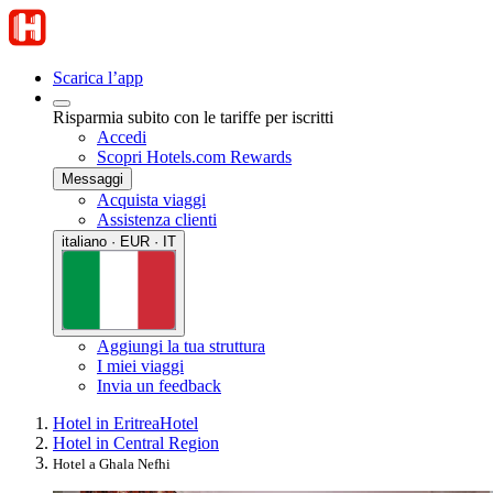
Scarica l’app
Risparmia subito con le tariffe per iscritti
Accedi
Scopri Hotels.com Rewards
Messaggi
Acquista viaggi
Assistenza clienti
italiano · EUR · IT
Aggiungi la tua struttura
I miei viaggi
Invia un feedback
Hotel in Eritrea
Hotel
Hotel in Central Region
Hotel a Ghala Nefhi