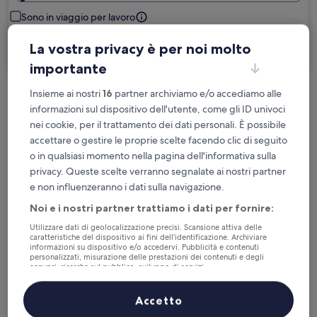
Sono in viaggio per lavoro
La vostra privacy è per noi molto
Cerca
importante
Insieme ai nostri
16
partner archiviamo e/o accediamo alle
Cancellazione gratuita se cambi
informazioni sul dispositivo dell'utente, come gli ID univoci
programma
nei cookie, per il trattamento dei dati personali. È possibile
accettare o gestire le proprie scelte facendo clic di seguito
Accumula vantaggi con ogni notte di
o in qualsiasi momento nella pagina dell'informativa sulla
soggiorno
privacy. Queste scelte verranno segnalate ai nostri partner
e non influenzeranno i dati sulla navigazione.
Risparmia di più con le tariffe per soli
Noi e i nostri partner trattiamo i dati per fornire:
iscritti
Utilizzare dati di geolocalizzazione precisi. Scansione attiva delle
caratteristiche del dispositivo ai fini dell’identificazione. Archiviare
informazioni su dispositivo e/o accedervi. Pubblicità e contenuti
personalizzati, misurazione delle prestazioni dei contenuti e degli
annunci, ricerche sul pubblico, sviluppo di servizi.
Controlla i prezzi per queste date
Elenco dei partner (fornitori)
Accetto
Questa sera
Domani