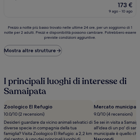
3.5
Il
173 €
stelle
prezzo
9 ago - 10 ago
attuale
è
173 €
Prezzo
Prezzo a notte più basso trovato nelle ultime 24 ore, per un soggiorno di 1
notte per 2 adulti. Prezzi e disponibilità possono cambiare. Potrebbero essere
a
previste condizioni aggiuntive.
notte
più
basso
Mostra altre strutture
trovato
nelle
ultime
24
ore,
I principali luoghi di interesse di
per
Samaipata
un
soggiorno
di
1
Zoologico El Refugio
Mercato municipal
notte
10.0/10 (2 recensioni)
9.0/10 (4 recensioni)
per
Desideri guardare da vicino animali selvatici di
Se sei in visita a Samaip
2
diverse specie in compagnia della tua
all'idea di un po' di sa
adulti.
famiglia? Visita Zoologico El Refugio: a 2,2 km
municipale è quello che 
Prezzi
dal centro, è uno dei principali luoghi di
Nascondi
e