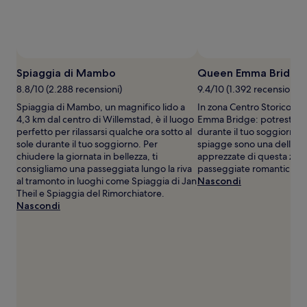
Prezzi
e
disponibilità
possono
cambiare.
Potrebbero
Spiaggia di Mambo
Queen Emma Bridge
essere
previste
8.8/10 (2.288 recensioni)
9.4/10 (1.392 recensioni)
condizioni
Spiaggia di Mambo, un magnifico lido a
In zona Centro Storico tr
aggiuntive.
4,3 km dal centro di Willemstad, è il luogo
Emma Bridge: potresti far
perfetto per rilassarsi qualche ora sotto al
durante il tuo soggiorno 
sole durante il tuo soggiorno. Per
spiagge sono una delle ca
chiudere la giornata in bellezza, ti
apprezzate di questa zona
consigliamo una passeggiata lungo la riva
passeggiate romantiche.
al tramonto in luoghi come Spiaggia di Jan
Nascondi
Theil e Spiaggia del Rimorchiatore.
Nascondi