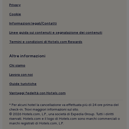
Fort Nassau: hotel nelle vicinanze
Privacy
Scharloo: hotel
Cookie
Willemstad: Hotel sulla spiaggia
Informazioni legali/Contatti
Emmastad: hotel
Linee guida sui contenuti e segnalazione dei contenuti
Domi: hotel
Termini e condizioni di Hotels.com Rewards
Otrobanda: Hotel con parcheggio
Altre informazioni
Punda: Hotel con piscina
Palazzo del Governatore: hotel nelle vicinanze
Chi siamo
Handelskade: hotel nelle vicinanze
Lavora con noi
Willemstad: Hotel per famiglie
Guide turistiche
Willemstad: Hotel all inclusive
Vantaggi fedeltà con Hotels.com
Acquario Marino di Curaçao: hotel nelle vicinanze
* Per alcuni hotel la cancellazione va effettuata più di 24 ore prima del
Quartiere Pietermaai: hotel
check-in. Trovi maggiori informazioni sul sito.
© 2026 Hotels.com, L.P., una società di Expedia Group. Tutti i diritti
Fort Amsterdam: hotel nelle vicinanze
riservati. Hotels.com e il logo di Hotels.com sono marchi commerciali o
marchi registrati di Hotels.com, L.P.