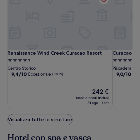
disponibilità
possono
cambiare.
Potrebbero
essere
previste
condizioni
aggiuntive.
Renaissance
Renaissance
Curacao
Renaissance Wind Creek Curacao Resort
Curacao Mar
Renaissance Wind Creek Curacao Resort
Curacao Ma
Wind
Wind
Marriott
Struttura
Struttura
Creek
Creek
Beach
a
a
Centro Storico
Piscadera
Curacao
Curacao
Resort
4.5
4.5
9.4
9.0
9,4/10
9,0/10
Eccezionale
Mer
(1006)
Resort
Resort
su
su
stelle
stelle
10,
10,
Eccezionale,
Il
Meraviglios
242 €
(1006)
prezzo
(1190)
tasse e oneri inclusi
attuale
31 ago - 1 set
è
242 €
Visualizza tutte le strutture
Hotel con spa e vasca