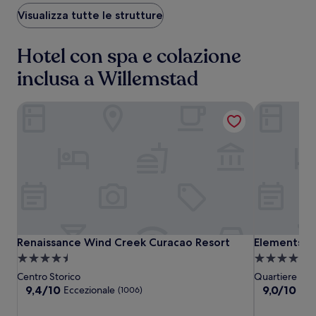
Visualizza tutte le strutture
Hotel con spa e colazione
inclusa a Willemstad
Renaissance Wind Creek Curacao Resort
Elements Ho
Renaissance
Renaissance
Elements
Renaissance Wind Creek Curacao Resort
Elements Ho
Renaissance Wind Creek Curacao Resort
Elements H
Wind
Wind
Hotel
Struttura
Struttura
Creek
Creek
&
a
a
Centro Storico
Quartiere Pie
Curacao
Curacao
Shops
4.5
4.0
9.4
9.0
9,4/10
9,0/10
Eccezionale
Mer
(1006)
Resort
Resort
su
su
stelle
stelle
10,
10,