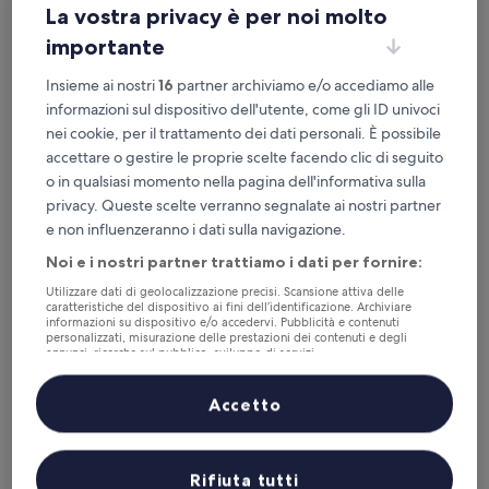
Questa sera
Domani
La vostra privacy è per noi molto
6 ago - 7 ago
7 ago - 8 ago
importante
Questo fine settimana
Il prossimo fine settimana
Insieme ai nostri
16
partner archiviamo e/o accediamo alle
7 ago - 9 ago
14 ago - 16 ago
informazioni sul dispositivo dell'utente, come gli ID univoci
I migliori 5 Resort e hotel con
nei cookie, per il trattamento dei dati personali. È possibile
spa a Willemstad in breve
accettare o gestire le proprie scelte facendo clic di seguito
o in qualsiasi momento nella pagina dell'informativa sulla
The Rif at Mangrove Beach Corendon Curacao All-Inclusive,
privacy. Queste scelte verranno segnalate ai nostri partner
Curio by Hilton
— hotel 4.5 stelle a Centro Storico. Giudizio degli
e non influenzeranno i dati sulla navigazione.
ospiti: 8,2/10 — Ottimo.
Noi e i nostri partner trattiamo i dati per fornire:
Art Hotel Curacao - Luxury Adults Only
— hotel 4 stelle a
Quartiere Pietermaai. Giudizio degli ospiti: 9,4/10 —
Utilizzare dati di geolocalizzazione precisi. Scansione attiva delle
caratteristiche del dispositivo ai fini dell’identificazione. Archiviare
Eccezionale.
informazioni su dispositivo e/o accedervi. Pubblicità e contenuti
personalizzati, misurazione delle prestazioni dei contenuti e degli
Curacao Marriott Beach Resort
— hotel 4.5 stelle a Piscadera.
annunci, ricerche sul pubblico, sviluppo di servizi.
Giudizio degli ospiti: 9,0/10 — Meraviglioso.
Elenco dei partner (fornitori)
Mangrove Beach Corendon Curacao All-Inclusive Resort, Curio
Accetto
by Hilton
— hotel 4.5 stelle a Centro Storico. Giudizio degli
ospiti: 7,6/10 — Buono.
The Ritz Village Hotel
— hotel 3 stelle a Centro Storico. Giudizio
degli ospiti: 8,0/10 — Ottimo.
Rifiuta tutti