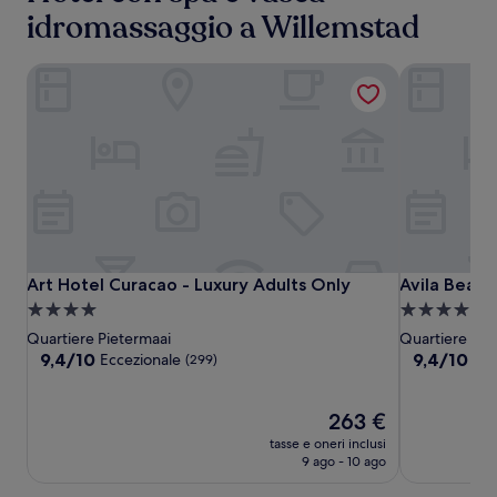
idromassaggio a Willemstad
Art Hotel Curacao - Luxury Adults Only
Avila Beach
Art
Art
Avila
Art Hotel Curacao - Luxury Adults Only
Avila Beach
Art Hotel Curacao - Luxury Adults Only
Avila Beach
Hotel
Hotel
Beach
Struttura
Struttura
Curacao
Curacao
Hotel
a
a
Quartiere Pietermaai
Quartiere Pie
-
-
4.0
4.0
9.4
9.4
9,4/10
9,4/10
Eccezionale
Ecc
(299)
Luxury
Luxury
su
su
stelle
stelle
10,
10,
Adults
Adults
Eccezionale,
Il
Eccezionale,
263 €
Only
Only
(299)
prezzo
(1004)
tasse e oneri inclusi
attuale
9 ago - 10 ago
è
263 €