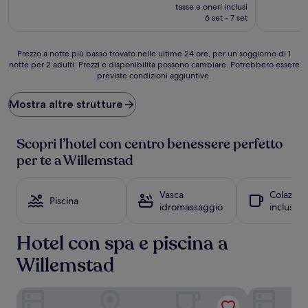
prezzo
(299
Ottimo,
tasse e oneri inclusi
attuale
recensioni
(1.326
6 set - 7 set
è
recensioni)
397 €
Prezzo
Prezzo a notte più basso trovato nelle ultime 24 ore, per un soggiorno di 1
notte per 2 adulti. Prezzi e disponibilità possono cambiare. Potrebbero essere
a
previste condizioni aggiuntive.
notte
più
basso
Mostra altre strutture
trovato
nelle
ultime
Scopri l’hotel con centro benessere perfetto
24
per te a Willemstad
ore,
per
un
Vasca
Colazion
Piscina
soggiorno
idromassaggio
inclusa
di
1
Hotel con spa e piscina a
notte
per
Willemstad
2
adulti.
Prezzi
Renaissance Wind Creek Curacao Resort
Curacao Mar
e