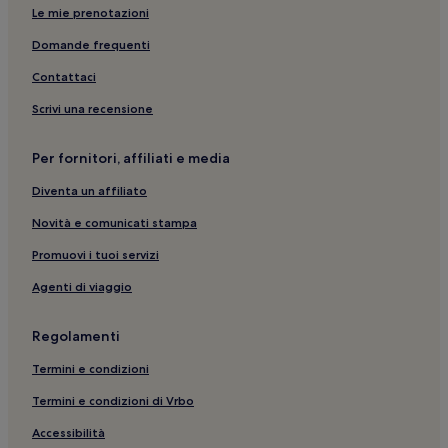
Le mie prenotazioni
Steenrijk: hotel
Marie Pampoen: hotel
Domande frequenti
Queen Emma Bridge: hotel nelle vicinanze
Contattaci
Willemstad: Hotel con animali ammessi
Scrivi una recensione
Saliña: hotel
Per fornitori, affiliati e media
Museo di Curaçao: hotel nelle vicinanze
Diventa un affiliato
Willemstad: Hotel con cucina
Novità e comunicati stampa
Curaçao Golf and Squash Club: hotel nelle vicinanze
Willemstad: Hotel con colazione gratuita
Promuovi i tuoi servizi
Willemstad: Resort
Agenti di viaggio
Willemstad: B&B
Regolamenti
Spiaggia di Mambo: hotel nelle vicinanze
Termini e condizioni
Punda: hotel
Termini e condizioni di Vrbo
Willemstad: Ville
Accessibilità
Parera: hotel