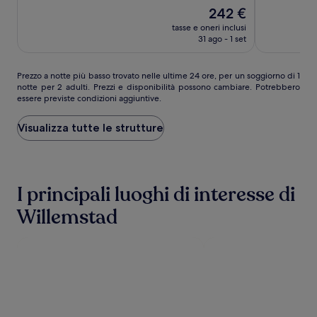
Eccezionale,
Il
Meraviglios
242 €
(1006)
prezzo
(1092)
tasse e oneri inclusi
attuale
31 ago - 1 set
è
242 €
Prezzo
Prezzo a notte più basso trovato nelle ultime 24 ore, per un soggiorno di 1
notte per 2 adulti. Prezzi e disponibilità possono cambiare. Potrebbero
a
essere previste condizioni aggiuntive.
notte
più
basso
Visualizza tutte le strutture
trovato
nelle
ultime
24
I principali luoghi di interesse di
ore,
per
Willemstad
un
soggiorno
di
1
notte
per
2
adulti.