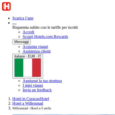
Scarica l’app
Risparmia subito con le tariffe per iscritti
Accedi
Scopri Hotels.com Rewards
Messaggi
Acquista viaggi
Assistenza clienti
italiano · EUR · IT
Aggiungi la tua struttura
I miei viaggi
Invia un feedback
Hotel in Curaçao
Hotel
Hotel a Willemstad
Willemstad - Hotel a 5 stelle