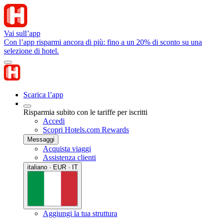
Vai sull’app
Con l’app risparmi ancora di più: fino a un 20% di sconto su una
selezione di hotel.
Scarica l’app
Risparmia subito con le tariffe per iscritti
Accedi
Scopri Hotels.com Rewards
Messaggi
Acquista viaggi
Assistenza clienti
italiano · EUR · IT
Aggiungi la tua struttura