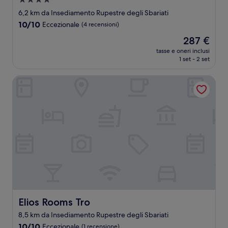
Struttura
a
6,2 km da Insediamento Rupestre degli Sbariati
4.0
10.0
10/10
Eccezionale
(4 recensioni)
stelle
su
Il
287 €
10,
prezzo
Eccezionale,
tasse e oneri inclusi
attuale
1 set - 2 set
(4
è
recensioni)
287 €
Elios Rooms Tro
Elios Rooms Tro
Elios Rooms Tro
8,5 km da Insediamento Rupestre degli Sbariati
10.0
10/10
Eccezionale
(1 recensione)