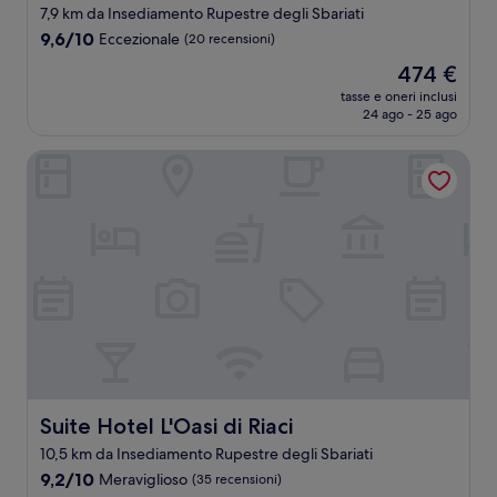
a
7,9 km da Insediamento Rupestre degli Sbariati
5.0
9.6
9,6/10
Eccezionale
(20 recensioni)
stelle
su
Il
474 €
10,
prezzo
Eccezionale,
tasse e oneri inclusi
attuale
24 ago - 25 ago
(20
è
recensioni)
474 €
Suite Hotel L'Oasi di Riaci
Suite Hotel L'Oasi di Riaci
Suite Hotel L'Oasi di Riaci
10,5 km da Insediamento Rupestre degli Sbariati
9.2
9,2/10
Meraviglioso
(35 recensioni)