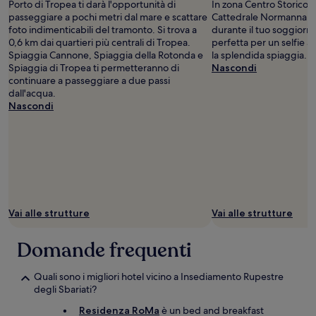
Porto di Tropea ti darà l'opportunità di
In zona Centro Storico d
passeggiare a pochi metri dal mare e scattare
Cattedrale Normanna: po
foto indimenticabili del tramonto. Si trova a
durante il tuo soggiorno
0,6 km dai quartieri più centrali di Tropea.
perfetta per un selfie al 
Spiaggia Cannone, Spiaggia della Rotonda e
la splendida spiaggia.
Spiaggia di Tropea ti permetteranno di
Nascondi
continuare a passeggiare a due passi
dall'acqua.
Nascondi
Vai alle strutture
Vai alle strutture
Domande frequenti
Quali sono i migliori hotel vicino a Insediamento Rupestre
degli Sbariati?
Residenza RoMa
è un bed and breakfast