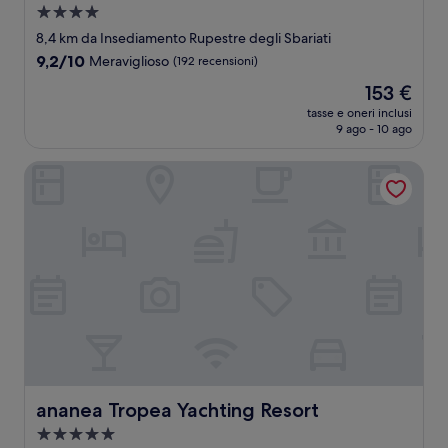
Struttura
a
8,4 km da Insediamento Rupestre degli Sbariati
4.0
9.2
9,2/10
Meraviglioso
(192 recensioni)
stelle
su
Il
153 €
10,
prezzo
Meraviglioso,
tasse e oneri inclusi
attuale
9 ago - 10 ago
(192
è
recensioni)
153 €
ananea Tropea Yachting Resort
ananea Tropea Yachting Resort
ananea Tropea Yachting Resort
Struttura