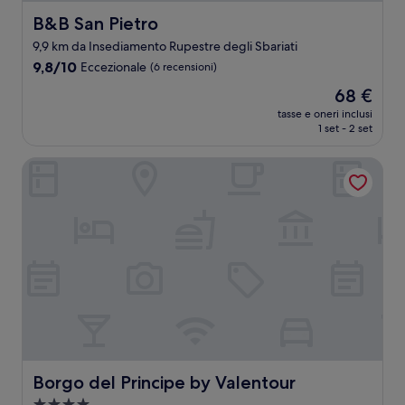
B&B San Pietro
B&B San Pietro
9,9 km da Insediamento Rupestre degli Sbariati
9.8
9,8/10
Eccezionale
(6 recensioni)
su
Il
68 €
10,
prezzo
Eccezionale,
tasse e oneri inclusi
attuale
1 set - 2 set
(6
è
recensioni)
68 €
Borgo del Principe by Valentour
Borgo del Principe by Valentour
Borgo del Principe by Valentour