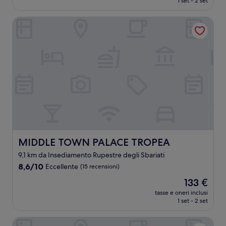
1 set - 2 set
(76
è
recensioni)
260 €
MIDDLE TOWN PALACE TROPEA
MIDDLE TOWN PALACE TROPEA
MIDDLE TOWN PALACE TROPEA
9,1 km da Insediamento Rupestre degli Sbariati
8.6
8,6/10
Eccellente
(15 recensioni)
su
Il
133 €
10,
prezzo
Eccellente,
tasse e oneri inclusi
attuale
1 set - 2 set
(15
è
recensioni)
133 €
Il Borghetto Resort & Spa