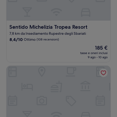
Sentido Michelizia Tropea Resort
Sentido Michelizia Tropea Resort
7,8 km da Insediamento Rupestre degli Sbariati
8.4
8,4/10
Ottimo
(108 recensioni)
su
Il
185 €
10,
prezzo
Ottimo,
tasse e oneri inclusi
attuale
9 ago - 10 ago
(108
è
recensioni)
185 €
Hotel Villa Antica