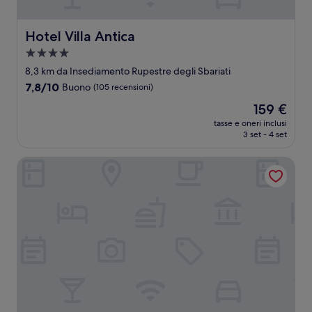
Hotel Villa Antica
Hotel Villa Antica
Struttura
a
8,3 km da Insediamento Rupestre degli Sbariati
4.0
7.8
7,8/10
Buono
(105 recensioni)
stelle
su
Il
159 €
10,
prezzo
Buono,
tasse e oneri inclusi
attuale
3 set - 4 set
(105
è
recensioni)
159 €
B&B San Pietro