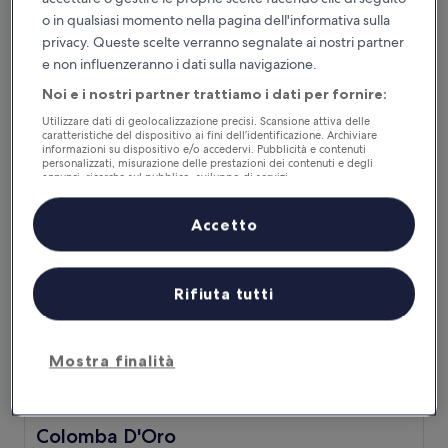
o in qualsiasi momento nella pagina dell'informativa sulla
Eliseo Palace Tropea
Eliseo Palace Tropea
privacy. Queste scelte verranno segnalate ai nostri partner
8,2 km da Insediamento Rupestre degli Sbariati
e non influenzeranno i dati sulla navigazione.
9.2
9,2/10
Meraviglioso
(48 recensioni)
Noi e i nostri partner trattiamo i dati per fornire:
su
Il
157 €
10,
Utilizzare dati di geolocalizzazione precisi. Scansione attiva delle
prezzo
caratteristiche del dispositivo ai fini dell’identificazione. Archiviare
Meraviglioso,
tasse e oneri inclusi
attuale
informazioni su dispositivo e/o accedervi. Pubblicità e contenuti
4 set - 5 set
(48
personalizzati, misurazione delle prestazioni dei contenuti e degli
è
recensioni)
annunci, ricerche sul pubblico, sviluppo di servizi.
157 €
Colomba D'Oro
Elenco dei partner (fornitori)
Accetto
Rifiuta tutti
Mostra finalità
Colomba D'Oro
Colomba D'Oro