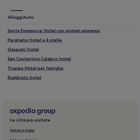
Alloggi
Auto
Santa Domenica: Hotel con animali ammessi
Parghelia: hotel a 4 stelle
Gasponi: hotel
San Costantino Calabro: hotel
Tropea: Hotel per famiglie
Rombiolo: hotel
Briatico: Hotel con piscina
Zambrone: hotel
Costa dei Monaci: hotel
Zambrone: Hotel sulla spiaggia
Le città più visitate
Tropea: hotel
Hotel in Italia
Pannaconi: hotel