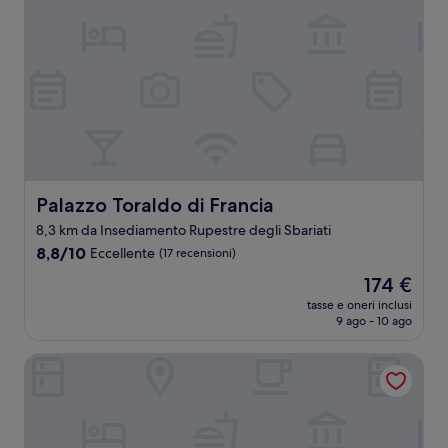
Palazzo Toraldo di Francia
Palazzo Toraldo di Francia
8,3 km da Insediamento Rupestre degli Sbariati
8.8
8,8/10
Eccellente
(17 recensioni)
su
Il
174 €
10,
prezzo
Eccellente,
tasse e oneri inclusi
attuale
9 ago - 10 ago
(17
è
recensioni)
174 €
Blu Tropea Maison B&B