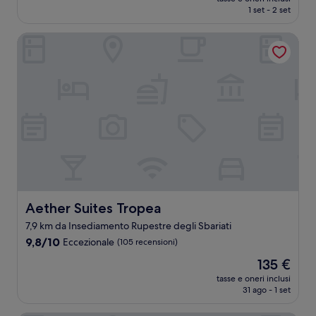
attuale
1 set - 2 set
(2
è
recensioni)
112 €
Aether Suites Tropea
Aether Suites Tropea
Aether Suites Tropea
7,9 km da Insediamento Rupestre degli Sbariati
9.8
9,8/10
Eccezionale
(105 recensioni)
su
Il
135 €
10,
prezzo
Eccezionale,
tasse e oneri inclusi
attuale
31 ago - 1 set
(105
è
recensioni)
135 €