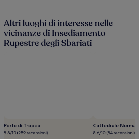
ultime
24
ore,
Altri luoghi di interesse nelle
per
un
vicinanze di Insediamento
soggiorno
di
Rupestre degli Sbariati
1
notte
per
2
adulti.
Prezzi
e
disponibilità
possono
cambiare.
Potrebbero
essere
previste
condizioni
aggiuntive.
Porto di Tropea
Cattedrale Norman
8.8/10 (259 recensioni)
8.6/10 (84 recensioni)