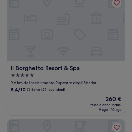
Il Borghetto Resort & Spa
Il Borghetto Resort & Spa
Struttura
a
9,6 km da Insediamento Rupestre degli Sbariati
5.0
8.4
8,4/10
Ottimo
(25 recensioni)
stelle
su
Il
260 €
10,
prezzo
Ottimo,
tasse e oneri inclusi
attuale
9 ago - 10 ago
(25
è
recensioni)
260 €
Palazzo Toraldo di Francia