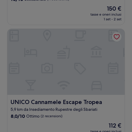
su
Il
150 €
10,
prezzo
Eccezionale,
tasse e oneri inclusi
attuale
1 set - 2 set
(1
è
recensione)
150 €
UNICO Cannamele Escape Tropea
UNICO Cannamele Escape Tropea
UNICO Cannamele Escape Tropea
5,9 km da Insediamento Rupestre degli Sbariati
8.0
8,0/10
Ottimo
(2 recensioni)
su
Il
112 €
10,
prezzo
Ottimo,
tasse e oneri inclusi