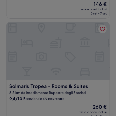
su
Il
146 €
10,
prezzo
Meraviglioso,
tasse e oneri inclusi
attuale
6 set - 7 set
(35
è
recensioni)
146 €
Solmaris Tropea - Rooms & Suites
Solmaris Tropea - Rooms & Suites
Solmaris Tropea - Rooms & Suites
8,5 km da Insediamento Rupestre degli Sbariati
9.4
9,4/10
Eccezionale
(76 recensioni)
su
Il
260 €
10,
prezzo
Eccezionale,
tasse e oneri inclusi
attuale