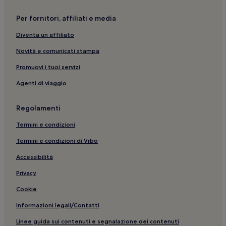
Porto di Tropea: hotel nelle vicinanze
Per fornitori, affiliati e media
Marina di Zambrone: Hotel sulla spiaggia
Diventa un affiliato
Briatico: Hotel per famiglie
Parghelia: Hotel con parcheggio
Novità e comunicati stampa
Tropea: Hotel con piscina
Promuovi i tuoi servizi
Zambrone: Hotel con parcheggio
Agenti di viaggio
Mandaradoni: hotel
Regolamenti
Zambrone: B&B
Termini e condizioni
Fitili: hotel
Termini e condizioni di Vrbo
Marina di Zambrone: Hotel di lusso
Parghelia: Hotel con piscina
Accessibilità
Spilinga: hotel
Privacy
Cessaniti: hotel
Cookie
Santa Domenica: Hotel con parcheggio
Informazioni legali/Contatti
Zambrone: hotel
Linee guida sui contenuti e segnalazione dei contenuti