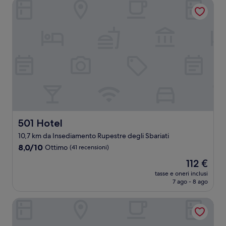
501 Hotel
501 Hotel
501 Hotel
10,7 km da Insediamento Rupestre degli Sbariati
8.0
8,0/10
Ottimo
(41 recensioni)
su
Il
112 €
10,
prezzo
Ottimo,
tasse e oneri inclusi
attuale
7 ago - 8 ago
(41
è
recensioni)
112 €
Bella Tropea Accommodation