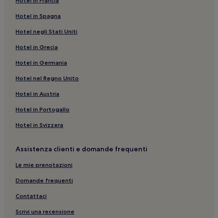
Hotel in Francia
Stazione di Zambrone: hotel nelle vicinanze
Hotel in Spagna
Marina di Zambrone: hotel a 4 stelle
Hotel negli Stati Uniti
San Leo: hotel
Hotel in Grecia
Ricadi: Inn
Santa Domenica: Hotel sulla spiaggia
Hotel in Germania
Parghelia: Hotel per famiglie
Hotel nel Regno Unito
Marina di Zambrone: Hotel per famiglie
Hotel in Austria
Tropea: Appartamenti
Hotel in Portogallo
Riaci: Hotel con parcheggio
Hotel in Svizzera
Jonadi: hotel
Assistenza clienti e domande frequenti
Tropea: Hotel con palestra
Vibo Valentia: Hotel sulla spiaggia
Le mie prenotazioni
Vena: hotel
Domande frequenti
Tropea: Hotel sulla spiaggia
Contattaci
Triparni: hotel
Scrivi una recensione