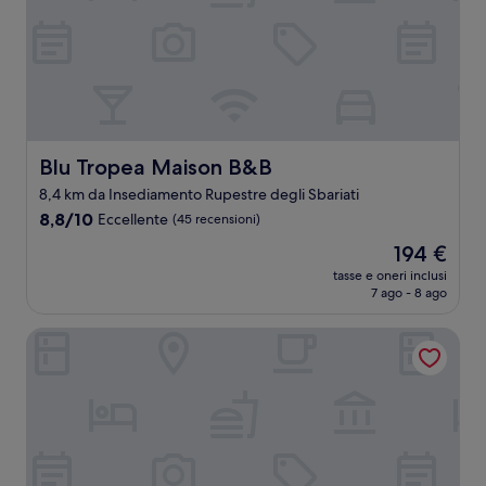
Blu Tropea Maison B&B
Blu Tropea Maison B&B
8,4 km da Insediamento Rupestre degli Sbariati
8.8
8,8/10
Eccellente
(45 recensioni)
su
Il
194 €
10,
prezzo
Eccellente,
tasse e oneri inclusi
attuale
7 ago - 8 ago
(45
è
recensioni)
194 €
Sentido Michelizia Tropea Resort