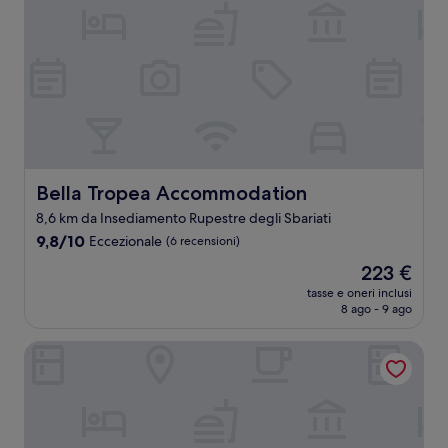
Bella Tropea Accommodation
Bella Tropea Accommodation
8,6 km da Insediamento Rupestre degli Sbariati
9.8
9,8/10
Eccezionale
(6 recensioni)
su
Il
223 €
10,
prezzo
Eccezionale,
tasse e oneri inclusi
attuale
8 ago - 9 ago
(6
è
recensioni)
223 €
Tirreno