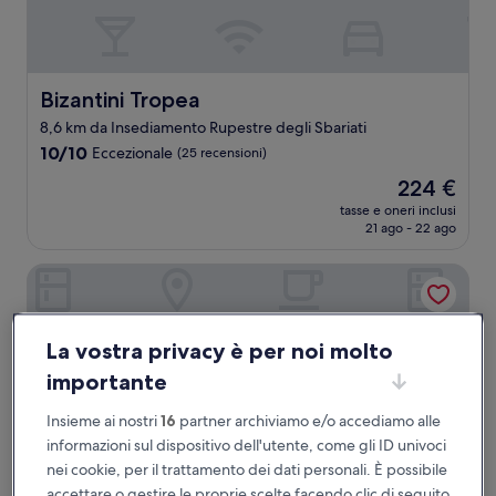
Bizantini Tropea
Bizantini Tropea
8,6 km da Insediamento Rupestre degli Sbariati
10.0
10/10
Eccezionale
(25 recensioni)
su
Il
224 €
10,
prezzo
Eccezionale,
tasse e oneri inclusi
attuale
21 ago - 22 ago
(25
è
recensioni)
224 €
Eliseo Palace Tropea
La vostra privacy è per noi molto
importante
Insieme ai nostri
16
partner archiviamo e/o accediamo alle
informazioni sul dispositivo dell'utente, come gli ID univoci
nei cookie, per il trattamento dei dati personali. È possibile
accettare o gestire le proprie scelte facendo clic di seguito