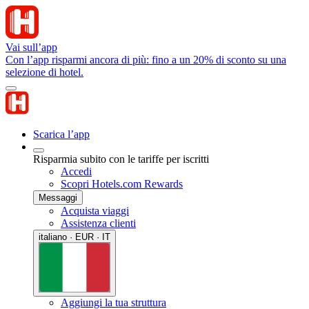
Vai sull’app
Con l’app risparmi ancora di più: fino a un 20% di sconto su una
selezione di hotel.
Scarica l’app
Risparmia subito con le tariffe per iscritti
Accedi
Scopri Hotels.com Rewards
Messaggi
Acquista viaggi
Assistenza clienti
italiano · EUR · IT
Aggiungi la tua struttura