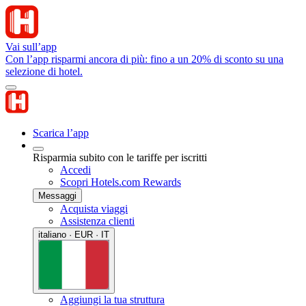
Vai sull’app
Con l’app risparmi ancora di più: fino a un 20% di sconto su una
selezione di hotel.
Scarica l’app
Risparmia subito con le tariffe per iscritti
Accedi
Scopri Hotels.com Rewards
Messaggi
Acquista viaggi
Assistenza clienti
italiano · EUR · IT
Aggiungi la tua struttura