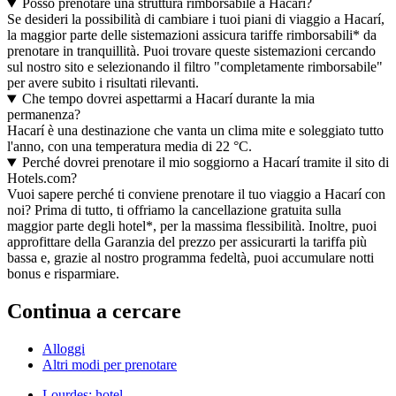
Posso prenotare una struttura rimborsabile a Hacarí?
Se desideri la possibilità di cambiare i tuoi piani di viaggio a Hacarí,
la maggior parte delle sistemazioni assicura tariffe rimborsabili* da
prenotare in tranquillità. Puoi trovare queste sistemazioni cercando
sul nostro sito e selezionando il filtro "completamente rimborsabile"
per avere subito i risultati rilevanti.
Che tempo dovrei aspettarmi a Hacarí durante la mia
permanenza?
Hacarí è una destinazione che vanta un clima mite e soleggiato tutto
l'anno, con una temperatura media di 22 °C.
Perché dovrei prenotare il mio soggiorno a Hacarí tramite il sito di
Hotels.com?
Vuoi sapere perché ti conviene prenotare il tuo viaggio a Hacarí con
noi? Prima di tutto, ti offriamo la cancellazione gratuita sulla
maggior parte degli hotel*, per la massima flessibilità. Inoltre, puoi
approfittare della Garanzia del prezzo per assicurarti la tariffa più
bassa e, grazie al nostro programma fedeltà, puoi accumulare notti
bonus e risparmiare.
Continua a cercare
Alloggi
Altri modi per prenotare
Lourdes: hotel