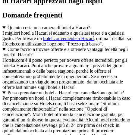
di Hacarí apprezzati dagli ospiti
Domande frequenti
Quanto costa una camera di hotel a Hacarí?
I migliori hotel a Hacarí si adattano a qualsiasi tasca e a qualsiasi
gusto. Per trovare un
hotel conveniente a Hacarí
, ordina i risultati su
Hotels.com utilizzando l'opzione "Prezzo più basso".
Come faccio a trovare offerte e a ottenere vantaggi fedeltà negli
hotel di Hacarí?
Hotels.com è il posto perfetto per trovare offerte incredibili per gli
hotel a Hacarí. Puoi anche provare a guardare i prezzi dei giorni
infrasettimanali o della bassa stagione, perché le offerte si
concentreranno probabilmente in quei periodi. Se invece stai
organizzando un viaggio non programmato, dai un'occhiata alle
offerte last minute sugli hotel a Hacarí.
Posso prenotare un hotel a Hacarí con cancellazione gratuita?
Per prenotare un hotel a Hacarí completamente rimborsabile in caso
di cancellazione su Hotels.com, ti basta selezionare "Struttura
completamente rimborsabile" nella sezione "Opzioni di
cancellazione". Molti hotel offrono la cancellazione gratuita, per
garantirti un rimborso in questa eventualità. Alcuni hotel richiedono
che la cancellazione avvenga più di 24 ore prima del check-in,
quindi dai un'occhiata alla prenotazione prima di procedere.