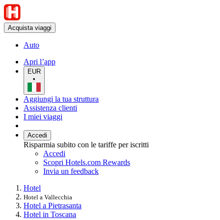
Acquista viaggi
Auto
Apri l’app
EUR
•
Aggiungi la tua struttura
Assistenza clienti
I miei viaggi
Accedi
Risparmia subito con le tariffe per iscritti
Accedi
Scopri Hotels.com Rewards
Invia un feedback
Hotel
Hotel a Vallecchia
Hotel a Pietrasanta
Hotel in Toscana