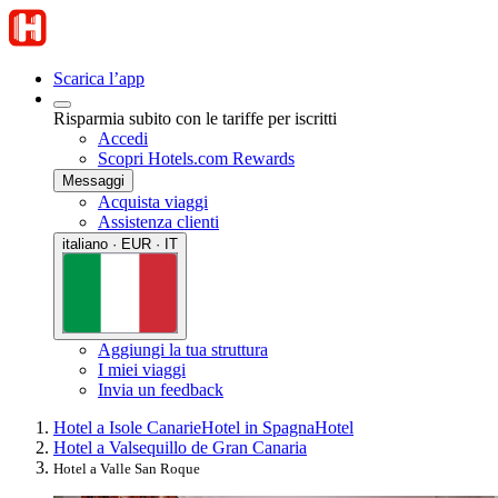
Scarica l’app
Risparmia subito con le tariffe per iscritti
Accedi
Scopri Hotels.com Rewards
Messaggi
Acquista viaggi
Assistenza clienti
italiano · EUR · IT
Aggiungi la tua struttura
I miei viaggi
Invia un feedback
Hotel a Isole Canarie
Hotel in Spagna
Hotel
Hotel a Valsequillo de Gran Canaria
Hotel a Valle San Roque