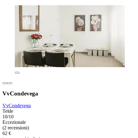
VvCondevega
VvCondevega
Telde
10/10
Eccezionale
(2 recensioni)
62 €