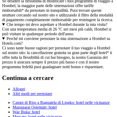
Se desideri la flessibilità di modificare i tuoi programmi di viaggio a
Hombel, la maggior parte delle sistemazioni offre tariffe
rimborsabili* da prenotare in tranquillità. Puoi trovare queste
strutture cercando sul nostro sito e utilizzando il filtro della modalità
di pagamento completamente rimborsabile per restringere la ricerca.
Che tempo mi devo aspettare a Hombel durante la mia visita?
Con una temperatura media di 26 °C nei mesi più caldi, Hombel si
può visitare in qualunque periodo dell'anno.
Perché mi conviene prenotare la mia sistemazione a Hombel su
Hotels.com?
Ci sono tante buone ragioni per prenotare il tuo viaggio a Hombel
sul nostro sito: la cancellazione gratuita su gran parte degli hotel* ti
offre tutta la flessibilità di cui hai bisogno, la nostra Garanzia del
prezzo ti assicura sempre il prezzo più basso e con il nostro
programma fedeltà puoi guadagnare notti bonus e risparmiare.
Continua a cercare
Alloggi
Altri modi per prenotare
Campi di Riso a Ragnatela di Lingko: hotel nelle vicinanze
Manggarai Orientale: hotel
Wae Buka: hotel
Mercato: hotel nelle vicinanze