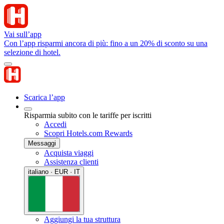
Vai sull’app
Con l’app risparmi ancora di più: fino a un 20% di sconto su una
selezione di hotel.
Scarica l’app
Risparmia subito con le tariffe per iscritti
Accedi
Scopri Hotels.com Rewards
Messaggi
Acquista viaggi
Assistenza clienti
italiano · EUR · IT
Aggiungi la tua struttura