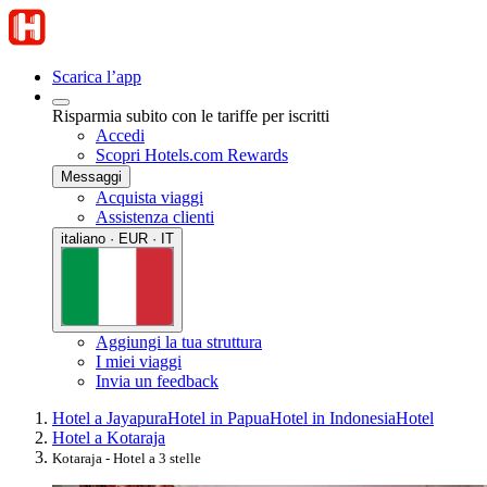
Scarica l’app
Risparmia subito con le tariffe per iscritti
Accedi
Scopri Hotels.com Rewards
Messaggi
Acquista viaggi
Assistenza clienti
italiano · EUR · IT
Aggiungi la tua struttura
I miei viaggi
Invia un feedback
Hotel a Jayapura
Hotel in Papua
Hotel in Indonesia
Hotel
Hotel a Kotaraja
Kotaraja - Hotel a 3 stelle