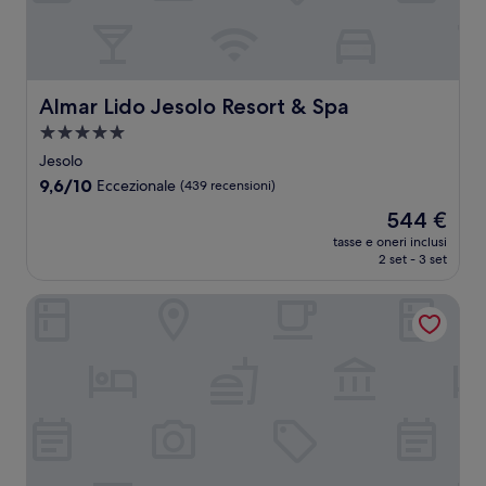
Almar Lido Jesolo Resort & Spa
Almar Lido Jesolo Resort & Spa
Struttura
a
Jesolo
5.0
9.6
9,6/10
Eccezionale
(439 recensioni)
stelle
su
Il
544 €
10,
prezzo
Eccezionale,
tasse e oneri inclusi
attuale
2 set - 3 set
(439
è
recensioni)
544 €
Hotel Rivamare Jesolo