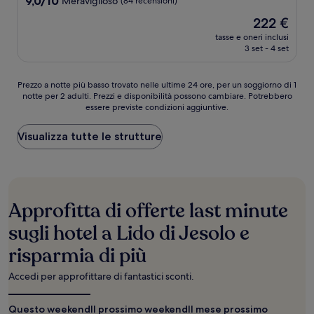
9,0/10
Meraviglioso
(84 recensioni)
stelle
su
Il
222 €
10,
prezzo
Meraviglioso,
tasse e oneri inclusi
attuale
3 set - 4 set
(84
è
recensioni)
222 €
Prezzo
Prezzo a notte più basso trovato nelle ultime 24 ore, per un soggiorno di 1
notte per 2 adulti. Prezzi e disponibilità possono cambiare. Potrebbero
a
essere previste condizioni aggiuntive.
notte
più
basso
Visualizza tutte le strutture
trovato
nelle
ultime
24
ore,
Approfitta di offerte last minute
per
un
sugli hotel a Lido di Jesolo e
soggiorno
risparmia di più
di
1
notte
Accedi per approfittare di fantastici sconti.
per
2
Questo weekend
Il prossimo weekend
Il mese prossimo
adulti.