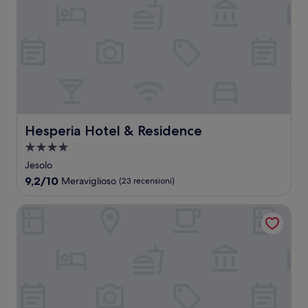
Hesperia Hotel & Residence
Hesperia Hotel & Residence
Struttura
a
Jesolo
4.0
9.2
9,2/10
Meraviglioso
(23 recensioni)
stelle
su
10,
Almar Lido Jesolo Resort & Spa
Meraviglioso,
(23
recensioni)