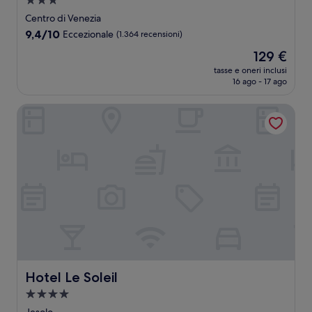
Struttura
a
Centro di Venezia
3.0
9.4
9,4/10
Eccezionale
(1.364 recensioni)
stelle
su
Il
129 €
10,
prezzo
Eccezionale,
tasse e oneri inclusi
attuale
16 ago - 17 ago
(1.364
è
recensioni)
129 €
Hotel Le Soleil
Hotel Le Soleil
Hotel Le Soleil
Struttura
a