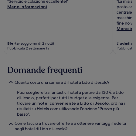
"Servizio e colazione eccellente!"
"La mia sp
Meno informazioni
posto acco
centrale ó
macchina, 
fine no vi
Meno inf
Blerta
(soggiorno di 2 notti)
Liudmila
(s
Pubblicata 2 settimane fa
Pubblicata 
Domande frequenti
Quanto costa una camera di hotel a Lido di Jesolo?
Puoi scegliere tra fantastici hotel a partire da 130 € a Lido
di Jesolo, perfetti per tutti i budget e le esigenze. Per
trovare un
hotel conveniente a Lido di Jesolo
, ordina i
risultati su Hotels.com utilizzando l'opzione "Prezzo più
basso".
Come faccio a trovare offerte e a ottenere vantaggi fedeltà
negli hotel di Lido di Jesolo?