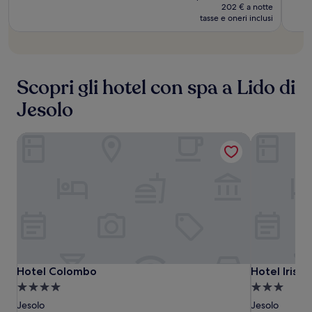
recensioni)
recen
attuale
iniziale
202 € a notte
è
tasse e oneri inclusi
era
405 €
449 €
Scopri gli hotel con spa a Lido di
Jesolo
Hotel Colombo
Hotel Iris
Hotel
Hotel
Hotel
Hotel Colombo
Hotel Iris
Hotel Colombo
Hotel Iris
Colombo
Colombo
Iris
Struttura
Struttura
a
a
Jesolo
Jesolo