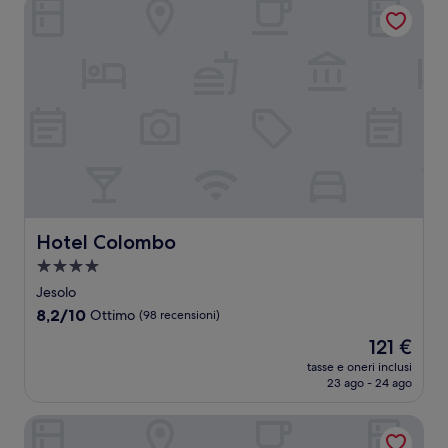
Hotel Colombo
Hotel Colombo
Hotel Colombo
Struttura
a
Jesolo
4.0
8.2
8,2/10
Ottimo
(98 recensioni)
stelle
su
Il
121 €
10,
prezzo
Ottimo,
tasse e oneri inclusi
attuale
23 ago - 24 ago
(98
è
recensioni)
121 €
Hotel Brioni Mare