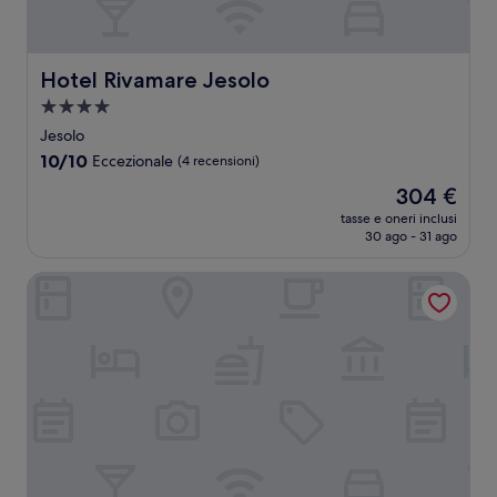
Hotel Rivamare Jesolo
Hotel Rivamare Jesolo
Struttura
a
Jesolo
4.0
10.0
10/10
Eccezionale
(4 recensioni)
stelle
su
Il
304 €
10,
prezzo
Eccezionale,
tasse e oneri inclusi
attuale
30 ago - 31 ago
(4
è
recensioni)
304 €
Hotel Napoleon