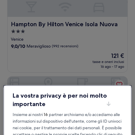
Hampton By Hilton Venice Isola Nuova
Hampton By Hilton Venice Isola Nuova
Struttura
a
Venice
3.0
9.0
9,0/10
Meraviglioso
(992 recensioni)
stelle
su
Il
121 €
10,
prezzo
Meraviglioso,
tasse e oneri inclusi
attuale
16 ago - 17 ago
(992
è
recensioni)
121 €
Hotel Cavalletto e Doge Orseolo
La vostra privacy è per noi molto
importante
Insieme ai nostri
16
partner archiviamo e/o accediamo alle
informazioni sul dispositivo dell'utente, come gli ID univoci
nei cookie, per il trattamento dei dati personali. È possibile
accettare o gestire le proprie scelte facendo clic di seguito