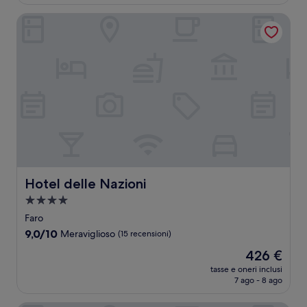
è
recensioni)
211 €
Hotel delle Nazioni
Hotel delle Nazioni
Hotel delle Nazioni
Struttura
a
Faro
4.0
9.0
9,0/10
Meraviglioso
(15 recensioni)
stelle
su
Il
426 €
10,
prezzo
Meraviglioso,
tasse e oneri inclusi
attuale
7 ago - 8 ago
(15
è
recensioni)
426 €