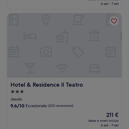
attuale
6 set - 7 set
(164
è
recensioni)
288 €
Hotel & Residence Il Teatro
Hotel & Residence Il Teatro
Hotel & Residence Il Teatro
Struttura
a
Jesolo
3.0
9.6
9,6/10
Eccezionale
(220 recensioni)
stelle
su
Il
211 €
10,
prezzo
Eccezionale,
tasse e oneri inclusi
attuale
6 set - 7 set
(220