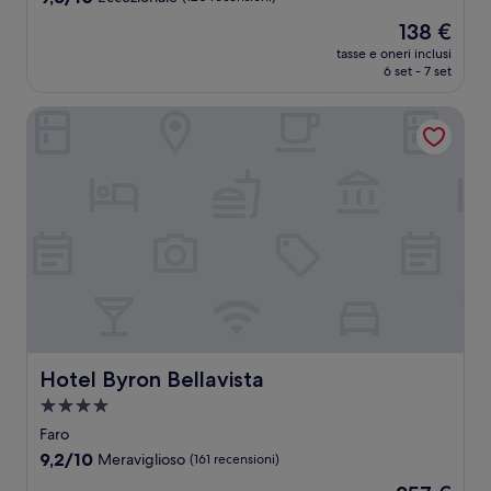
stelle
su
Il
138 €
10,
prezzo
Eccezionale,
tasse e oneri inclusi
attuale
6 set - 7 set
(120
è
recensioni)
138 €
Hotel Byron Bellavista
Hotel Byron Bellavista
Hotel Byron Bellavista
Struttura
a
Faro
4.0
9.2
9,2/10
Meraviglioso
(161 recensioni)
stelle
su
Il