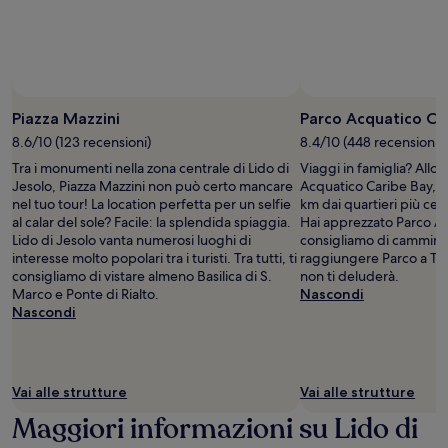
Piazza Mazzini
Parco Acquatico Ca
8.6/10 (123 recensioni)
8.4/10 (448 recensioni)
Tra i monumenti nella zona centrale di Lido di
Viaggi in famiglia? Allor
Jesolo, Piazza Mazzini non può certo mancare
Acquatico Caribe Bay, u
nel tuo tour! La location perfetta per un selfie
km dai quartieri più cent
al calar del sole? Facile: la splendida spiaggia.
Hai apprezzato Parco Ac
Lido di Jesolo vanta numerosi luoghi di
consigliamo di camminar
interesse molto popolari tra i turisti. Tra tutti, ti
raggiungere Parco a Te
consigliamo di vistare almeno Basilica di S.
non ti deluderà.
Marco e Ponte di Rialto.
Nascondi
Nascondi
Vai alle strutture
Vai alle strutture
Maggiori informazioni su Lido di