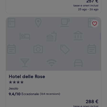
257 €
10,
prezzo
Meraviglioso,
tasse e oneri inclusi
attuale
25 ago - 26 ago
(161
è
recensioni)
257 €
Hotel delle Rose
Hotel delle Rose
Hotel delle Rose
Struttura
a
Jesolo
4.0
9.4
9,4/10
Eccezionale
(164 recensioni)
stelle
su
Il
288 €
10,
prezzo
Eccezionale,
tasse e oneri inclusi