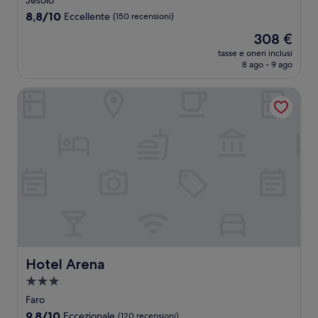
Jesolo
4.0
8.8
8,8/10
Eccellente
(150 recensioni)
stelle
su
Il
308 €
10,
prezzo
Eccellente,
tasse e oneri inclusi
attuale
8 ago - 9 ago
(150
è
recensioni)
308 €
Hotel Arena
Hotel Arena
Hotel Arena
Struttura
a
Faro
3.0
9.8
9,8/10
Eccezionale
(120 recensioni)