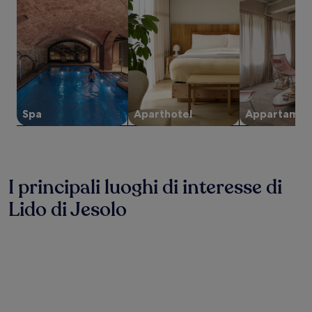
di
1
notte
per
2
adulti.
Prezzi
e
disponibilità
Spa
Aparthotel
Appartamen
possono
cambiare.
Potrebbero
essere
previste
I principali luoghi di interesse di
condizioni
aggiuntive.
Lido di Jesolo