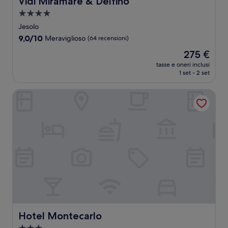
Vidi Miramare & Delfino
Struttura
a
Jesolo
4.0
9.0
9,0/10
Meraviglioso
(64 recensioni)
stelle
su
Il
275 €
10,
prezzo
Meraviglioso,
tasse e oneri inclusi
attuale
1 set - 2 set
(64
è
recensioni)
275 €
Hotel Montecarlo
Hotel Montecarlo
Hotel Montecarlo