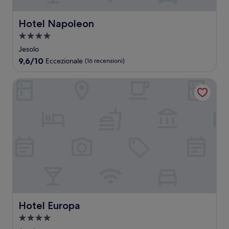
Hotel Napoleon
Hotel Napoleon
Struttura
a
Jesolo
4.0
9.6
9,6/10
Eccezionale
(16 recensioni)
stelle
su
10,
Hotel Europa
Eccezionale,
(16
recensioni)
Hotel Europa
Hotel Europa
Struttura