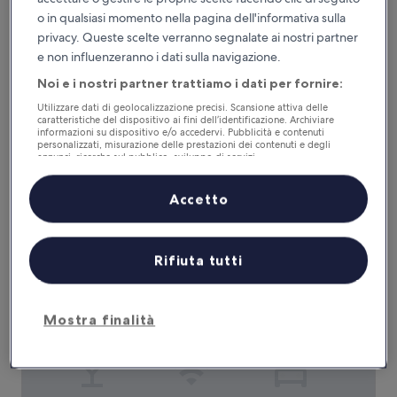
o in qualsiasi momento nella pagina dell'informativa sulla
privacy. Queste scelte verranno segnalate ai nostri partner
Hotel Cavalletto e Doge Orseolo
Hotel Cavalletto e Doge Orseolo
e non influenzeranno i dati sulla navigazione.
Struttura
Noi e i nostri partner trattiamo i dati per fornire:
a
Centro di Venezia
4.0
Utilizzare dati di geolocalizzazione precisi. Scansione attiva delle
8.8
8,8/10
Eccellente
(1.848 recensioni)
caratteristiche del dispositivo ai fini dell’identificazione. Archiviare
stelle
su
informazioni su dispositivo e/o accedervi. Pubblicità e contenuti
Il
141 €
10,
personalizzati, misurazione delle prestazioni dei contenuti e degli
prezzo
Eccellente,
annunci, ricerche sul pubblico, sviluppo di servizi.
tasse e oneri inclusi
attuale
23 ago - 24 ago
(1.848
Elenco dei partner (fornitori)
è
recensioni)
Accetto
141 €
Crowne Plaza Venice East by IHG
Rifiuta tutti
Mostra finalità