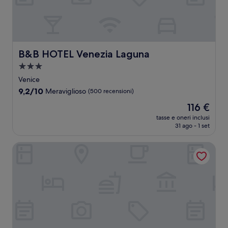
B&B HOTEL Venezia Laguna
B&B HOTEL Venezia Laguna
Struttura
a
Venice
3.0
9.2
9,2/10
Meraviglioso
(500 recensioni)
stelle
su
Il
116 €
10,
prezzo
Meraviglioso,
tasse e oneri inclusi
attuale
31 ago - 1 set
(500
è
recensioni)
116 €
Hampton By Hilton Venice Isola Nuova