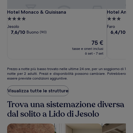
Hotel
Hotel
Hotel
Hotel Monaco & Quisisana
Hotel Amalf
Hotel Monaco & Quisisana
Hotel Amalf
Monaco
Monaco
Amalfi
Struttura
Struttura
&
&
a
a
Jesolo
Faro
Quisisana
Quisisana
4.0
3.0
7.6
6.4
7,6/10
6,4/10
Buono
(90)
(25
su
su
stelle
stelle
Il
75 €
10,
10,
prezzo
Buono,
(255)
tasse e oneri inclusi
attuale
(90)
6 set - 7 set
è
75 €
Prezzo
Prezzo a notte più basso trovato nelle ultime 24 ore, per un soggiorno di 1
notte per 2 adulti. Prezzi e disponibilità possono cambiare. Potrebbero
a
essere previste condizioni aggiuntive.
notte
più
basso
Visualizza tutte le strutture
trovato
nelle
Trova una sistemazione diversa
ultime
dal solito a Lido di Jesolo
24
ore,
per
cerca strutture con spa
cerca aparthotel
cerca apparta
un
soggiorno