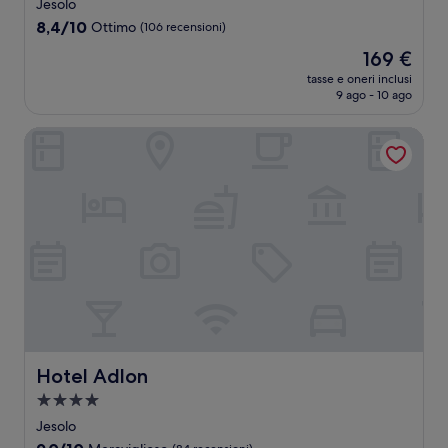
a
Jesolo
4.0
8.4
8,4/10
Ottimo
(106 recensioni)
stelle
su
Il
169 €
10,
prezzo
Ottimo,
tasse e oneri inclusi
attuale
9 ago - 10 ago
(106
è
recensioni)
169 €
Hotel Adlon
Hotel Adlon
Hotel Adlon
Struttura
a
Jesolo
4.0
9.0