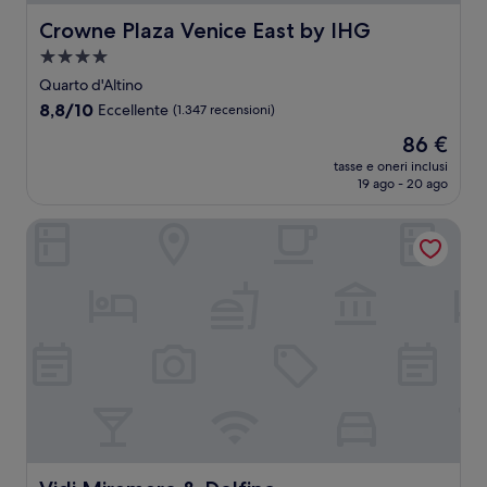
Crowne Plaza Venice East by IHG
Crowne Plaza Venice East by IHG
Struttura
a
Quarto d'Altino
4.0
8.8
8,8/10
Eccellente
(1.347 recensioni)
stelle
su
Il
86 €
10,
prezzo
Eccellente,
tasse e oneri inclusi
attuale
19 ago - 20 ago
(1.347
è
recensioni)
86 €
Vidi Miramare & Delfino
Vidi Miramare & Delfino