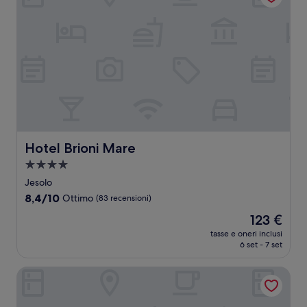
Hotel Brioni Mare
Hotel Brioni Mare
Struttura
a
Jesolo
4.0
8.4
8,4/10
Ottimo
(83 recensioni)
stelle
su
Il
123 €
10,
prezzo
Ottimo,
tasse e oneri inclusi
attuale
6 set - 7 set
(83
è
recensioni)
123 €
Hesperia Hotel & Residence