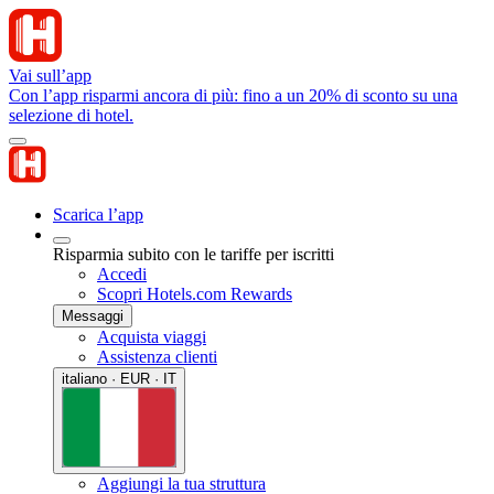
Vai sull’app
Con l’app risparmi ancora di più: fino a un 20% di sconto su una
selezione di hotel.
Scarica l’app
Risparmia subito con le tariffe per iscritti
Accedi
Scopri Hotels.com Rewards
Messaggi
Acquista viaggi
Assistenza clienti
italiano · EUR · IT
Aggiungi la tua struttura