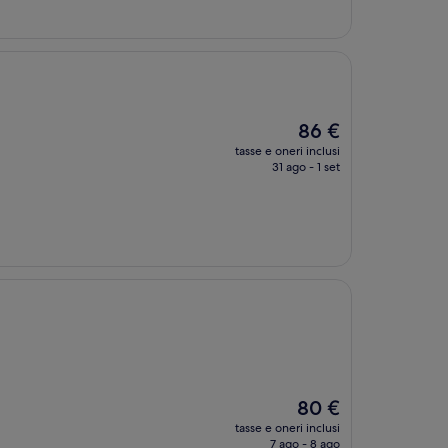
è
90 €
Il
86 €
prezzo
tasse e oneri inclusi
attuale
31 ago - 1 set
è
86 €
Il
80 €
prezzo
tasse e oneri inclusi
attuale
7 ago - 8 ago