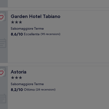
Garden Hotel Tabiano
Garden Hotel Tabiano
Struttura
a
Salsomaggiore Terme
3.0
8.6
8,6/10
Eccellente
(95 recensioni)
stelle
su
10,
Eccellente,
(95
recensioni)
Astoria
Astoria
Struttura
a
Salsomaggiore Terme
3.0
8.2
8,2/10
Ottimo
(28 recensioni)
stelle
su
10,
Ottimo,
(28