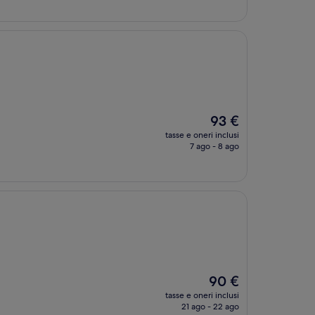
Il
93 €
prezzo
tasse e oneri inclusi
attuale
7 ago - 8 ago
è
93 €
Il
90 €
prezzo
tasse e oneri inclusi
attuale
21 ago - 22 ago