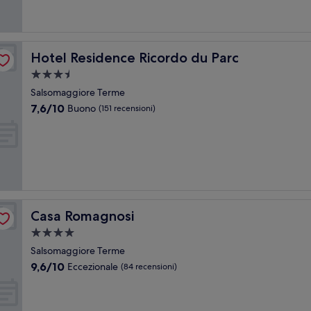
recensioni)
Hotel Residence Ricordo du Parc
Hotel Residence Ricordo du Parc
Struttura
a
Salsomaggiore Terme
3.5
7.6
7,6/10
Buono
(151 recensioni)
stelle
su
10,
Buono,
(151
recensioni)
Casa Romagnosi
Casa Romagnosi
Struttura
a
Salsomaggiore Terme
4.0
9.6
9,6/10
Eccezionale
(84 recensioni)
stelle
su
10,
Eccezionale,