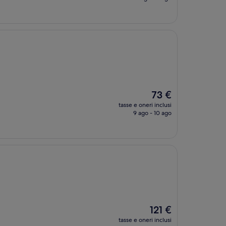
è
80 €
Il
73 €
prezzo
tasse e oneri inclusi
attuale
9 ago - 10 ago
è
73 €
Il
121 €
prezzo
tasse e oneri inclusi