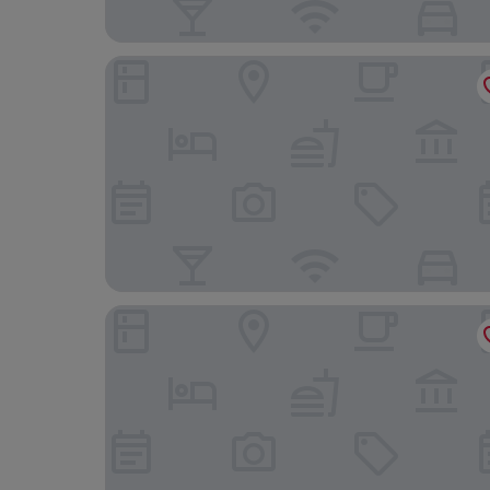
hotel Sporting Piscina & Ristorante
Albergo Boomerang