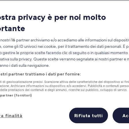
ostra privacy è per noi molto
rtante
 nostri
16
partner archiviamo e/o accediamo alle informazioni sul disposit
e, come gli ID univoci nei cookie, per il trattamento dei dati personali. È p
o gestire le proprie scelte facendo clic di seguito o in qualsiasi momento
mativa sulla privacy. Queste scelte verranno segnalate ai nostri partner e 
Accumula vantaggi con ogni notte di
anno i dati sulla navigazione.
soggiorno
ostri partner trattiamo i dati per fornire:
ti di geolocalizzazione precisi. Scansione attiva delle caratteristiche del dispositivo ai fini
cazione. Archiviare informazioni su dispositivo e/o accedervi. Pubblicità e contenuti person
elle prestazioni dei contenuti e degli annunci, ricerche sul pubblico, sviluppo di servizi.
partner (fornitori)
Domani
Questo fine settiman
7 ago - 8 ago
7 ago - 9 ago
a finalità
Rifiuta tutti
Ac
lo in breve