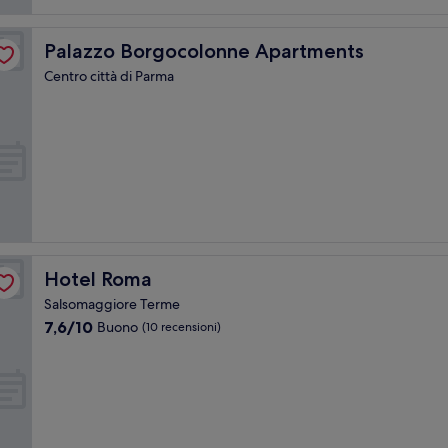
Palazzo Borgocolonne Apartments
Palazzo Borgocolonne Apartments
Centro città di Parma
Hotel Roma
Hotel Roma
Salsomaggiore Terme
7.6
7,6/10
Buono
(10 recensioni)
su
10,
Buono,
(10
recensioni)