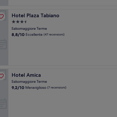
Hotel Plaza Tabiano
Hotel Plaza Tabiano
Struttura
a
Salsomaggiore Terme
3.5
8.8
8,8/10
Eccellente
(47 recensioni)
stelle
su
10,
Eccellente,
(47
recensioni)
Hotel Amica
Hotel Amica
Salsomaggiore Terme
9.2
9,2/10
Meraviglioso
(7 recensioni)
su
10,
Meraviglioso,
(7
recensioni)