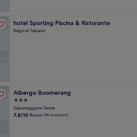
recensioni)
hotel Sporting Piscina & Ristorante
hotel Sporting Piscina & Ristorante
Bagni di Tabiano
Albergo Boomerang
Albergo Boomerang
Struttura
a
Salsomaggiore Terme
3.0
7.8
7,8/10
Buono
(98 recensioni)
stelle
su
10,
Buono,
(98