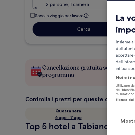
2 persone, 1 camera
La v
Sono in viaggio per lavoro
impo
Cerca
Insieme ai
dell'utent
accettare 
dell'infor
Cancellazione gratuita se cambi
influenzer
programma
Noi e i n
Utilizzare da
dell’identifi
misurazione d
Controlla i prezzi per queste date
Elenco dei 
Questa sera
6 ago - 7 ago
Mostr
Top 5 hotel a Tabiano Castel