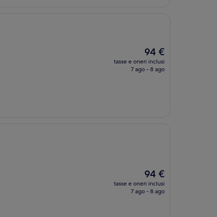
Il
94 €
prezzo
tasse e oneri inclusi
attuale
7 ago - 8 ago
è
94 €
Il
94 €
prezzo
tasse e oneri inclusi
attuale
7 ago - 8 ago
è
94 €