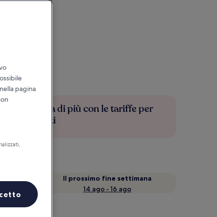
ivo
ossibile
 nella pagina
non
Risparmia di più con le tariffe per
soli iscritti
alizzati,
a
Il prossimo fine settimana
14 ago - 16 ago
cetto