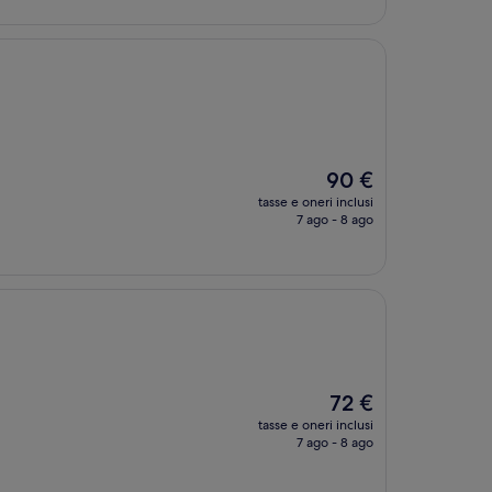
Il
90 €
prezzo
tasse e oneri inclusi
attuale
7 ago - 8 ago
è
90 €
Il
72 €
prezzo
tasse e oneri inclusi
attuale
7 ago - 8 ago
è
72 €