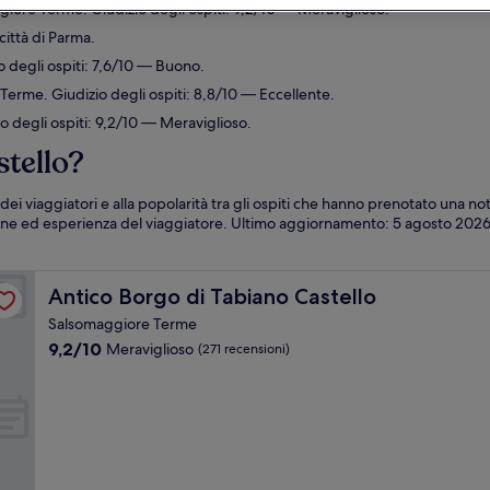
iore Terme. Giudizio degli ospiti: 9,2/10 — Meraviglioso.
città di Parma.
 degli ospiti: 7,6/10 — Buono.
Terme. Giudizio degli ospiti: 8,8/10 — Eccellente.
 degli ospiti: 9,2/10 — Meraviglioso.
stello?
 dei viaggiatori e alla popolarità tra gli ospiti che hanno prenotato una n
one ed esperienza del viaggiatore. Ultimo aggiornamento:
5 agosto 202
Antico Borgo di Tabiano Castello
Antico Borgo di Tabiano Castello
Salsomaggiore Terme
9.2
9,2/10
Meraviglioso
(271 recensioni)
su
10,
Meraviglioso,
(271
recensioni)