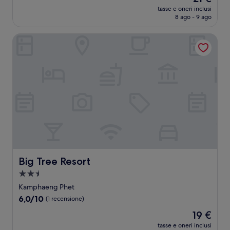
prezzo
Ottimo,
tasse e oneri inclusi
attuale
8 ago - 9 ago
(1
è
recensione)
21 €
Big Tree Resort
Big Tree Resort
Big Tree Resort
Struttura
a
Kamphaeng Phet
2.5
6.0
6,0/10
(1 recensione)
stelle
su
Il
19 €
10,
prezzo
(1
tasse e oneri inclusi