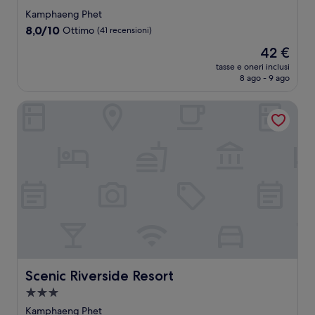
a
Kamphaeng Phet
3.0
8.0
8,0/10
Ottimo
(41 recensioni)
stelle
su
Il
42 €
10,
prezzo
Ottimo,
tasse e oneri inclusi
attuale
8 ago - 9 ago
(41
è
recensioni)
42 €
Scenic Riverside Resort
Scenic Riverside Resort
Scenic Riverside Resort
Struttura
a
Kamphaeng Phet