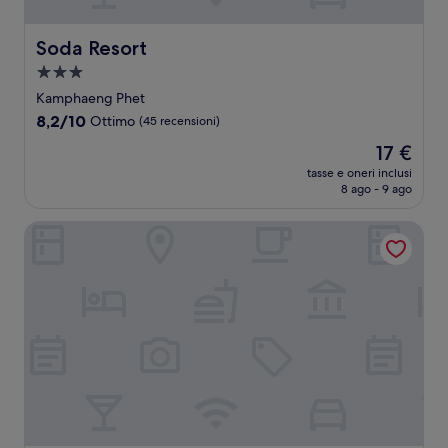
Soda Resort
Soda Resort
Struttura
a
Kamphaeng Phet
3.0
8.2
8,2/10
Ottimo
(45 recensioni)
stelle
su
Il
17 €
10,
prezzo
Ottimo,
tasse e oneri inclusi
attuale
8 ago - 9 ago
(45
è
recensioni)
17 €
Baan Suanphet Resort