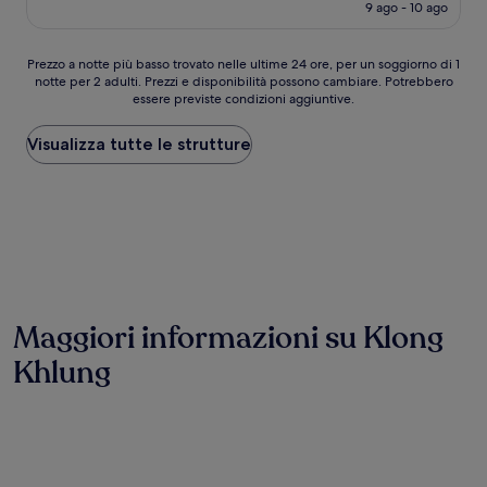
attuale
9 ago - 10 ago
recensione)
è
19 €
Prezzo
Prezzo a notte più basso trovato nelle ultime 24 ore, per un soggiorno di 1
notte per 2 adulti. Prezzi e disponibilità possono cambiare. Potrebbero
a
essere previste condizioni aggiuntive.
notte
più
basso
Visualizza tutte le strutture
trovato
nelle
ultime
24
ore,
per
un
soggiorno
di
Maggiori informazioni su Klong
1
notte
Khlung
per
2
adulti.
Prezzi
e
disponibilità