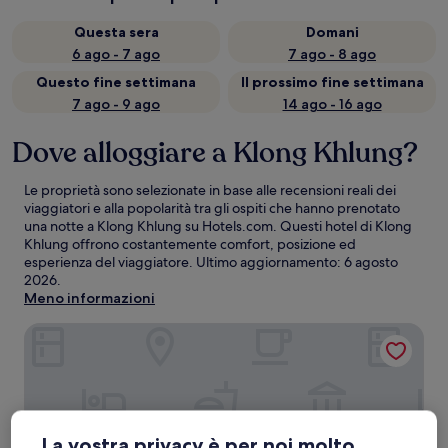
Questa sera
Domani
6 ago - 7 ago
7 ago - 8 ago
Questo fine settimana
Il prossimo fine settimana
7 ago - 9 ago
14 ago - 16 ago
Dove alloggiare a Klong Khlung?
Le proprietà sono selezionate in base alle recensioni reali dei
viaggiatori e alla popolarità tra gli ospiti che hanno prenotato
una notte a Klong Khlung su Hotels.com. Questi hotel di Klong
Khlung offrono costantemente comfort, posizione ed
esperienza del viaggiatore. Ultimo aggiornamento:
6 agosto
2026
.
Meno informazioni
Dubble DD residenceresort
La vostra privacy è per noi molto