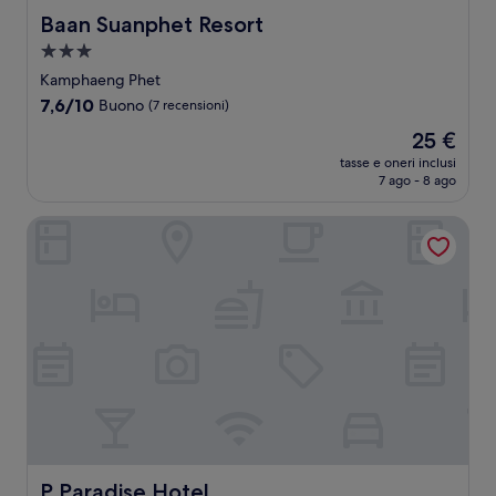
Baan Suanphet Resort
Baan Suanphet Resort
Struttura
a
Kamphaeng Phet
3.0
7.6
7,6/10
Buono
(7 recensioni)
stelle
su
Il
25 €
10,
prezzo
Buono,
tasse e oneri inclusi
attuale
7 ago - 8 ago
(7
è
recensioni)
25 €
P Paradise Hotel
P Paradise Hotel
P Paradise Hotel