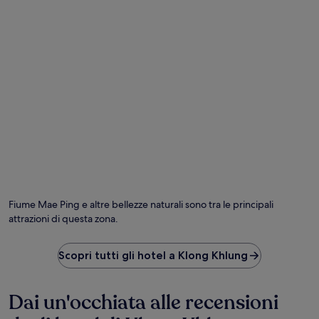
possono
cambiare.
Potrebbero
essere
previste
condizioni
aggiuntive.
Fiume Mae Ping e altre bellezze naturali sono tra le principali
attrazioni di questa zona.
Scopri tutti gli hotel a Klong Khlung
Dai un'occhiata alle recensioni