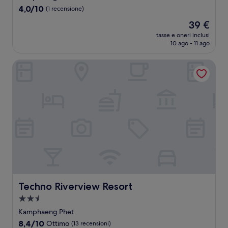
3.0
4.0
4,0/10
(1 recensione)
stelle
su
Il
39 €
10,
prezzo
(1
tasse e oneri inclusi
attuale
10 ago - 11 ago
recensione)
è
39 €
Techno Riverview Resort
Techno Riverview Resort
Techno Riverview Resort
Struttura
a
Kamphaeng Phet
2.5
8.4
8,4/10
Ottimo
(13 recensioni)