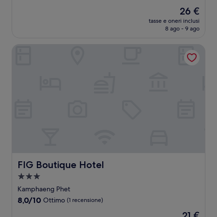
stelle
su
Il
26 €
10,
prezzo
Ottimo,
tasse e oneri inclusi
attuale
8 ago - 9 ago
(13
è
recensioni)
26 €
FIG Boutique Hotel
FIG Boutique Hotel
FIG Boutique Hotel
Struttura
a
Kamphaeng Phet
3.0
8.0
8,0/10
Ottimo
(1 recensione)
stelle
su
Il
21 €
10,