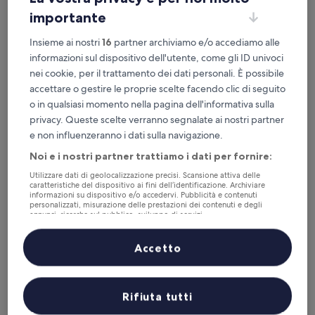
importante
Insieme ai nostri
16
partner archiviamo e/o accediamo alle
informazioni sul dispositivo dell'utente, come gli ID univoci
nei cookie, per il trattamento dei dati personali. È possibile
Dubble DD residenceresort
Dubble DD residenceresort
accettare o gestire le proprie scelte facendo clic di seguito
Struttura
o in qualsiasi momento nella pagina dell'informativa sulla
a
privacy. Queste scelte verranno segnalate ai nostri partner
Kamphaeng Phet
3.0
e non influenzeranno i dati sulla navigazione.
10.0
10/10
Eccezionale
(1 recensione)
stelle
su
Noi e i nostri partner trattiamo i dati per fornire:
Il
21 €
10,
prezzo
Eccezionale,
tasse e oneri inclusi
Utilizzare dati di geolocalizzazione precisi. Scansione attiva delle
attuale
caratteristiche del dispositivo ai fini dell’identificazione. Archiviare
10 ago - 11 ago
(1
è
informazioni su dispositivo e/o accedervi. Pubblicità e contenuti
recensione)
personalizzati, misurazione delle prestazioni dei contenuti e degli
21 €
Ban Tew Kao
annunci, ricerche sul pubblico, sviluppo di servizi.
Elenco dei partner (fornitori)
Accetto
Rifiuta tutti