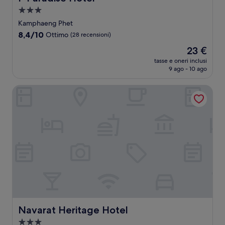
Struttura
a
Kamphaeng Phet
3.0
8.4
8,4/10
Ottimo
(28 recensioni)
stelle
su
Il
23 €
10,
prezzo
Ottimo,
tasse e oneri inclusi
attuale
9 ago - 10 ago
(28
è
recensioni)
23 €
Navarat Heritage Hotel
Navarat Heritage Hotel
Navarat Heritage Hotel
Struttura